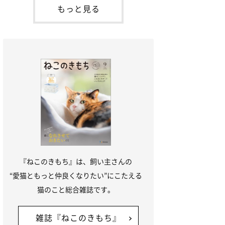
本名：ドミトリー・ドンスコイ）。ドンち
もっと見る
ゃんは、保護猫でした。ドンちゃんが見つ
かったのは、飼い主さんの姉の勤め先の敷
地内でした。ゴミ袋に入れられている
『ねこのきもち』は、飼い主さんの
“愛猫ともっと仲良くなりたい”にこたえる
猫のこと総合雑誌です。
雑誌『ねこのきもち』