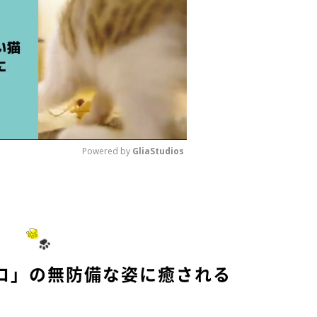
Powered by 
GliaStudios
M
u
t
e
ロ」の無防備な姿に癒される