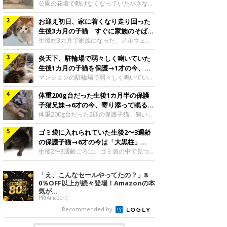
と“姉妹”のような関係に
公園の花壇で動けなくなっていた小さな子
猫。家族に迎えられてから6年、先住猫と
お迎え初日、家に着くなり走り回った
の間には深い絆が育まれていました。保護
当時のティダちゃん。
生後3カ月の子猫 すぐに家族のそばで
@muumuu62197189紹介するのは、
落ち着く姿に「迎えてよかった」
生後約3カ月で家族になった、ノルウェー
X（旧Twitter）ユーザー
ジャンフォレストキャットの子猫。お迎え
@muumuu62197189さんの愛猫・ティダ
炎天下、駐輪場で弱々しく鳴いていた
翌日には、すでに家でくつろぐ様子を見せ
ちゃん（取材時6才）の成長記録です。こ
ていました。お迎え翌日、ベッドでうとう
生後1カ月の子猫を保護→1才の今、筋
ちらは、生後3カ月ごろのティダちゃん。
とするむうちゃんお迎え翌日のむうちゃ
肉質でツンデレなコに成長
マンションの駐輪場で弱々しく鳴いてい
飼い主さんが出会ったのは、夜から大雨に
ん。@umimugi0304紹介するのは、
た、生後1カ月ほどの子猫。家族に迎えら
なると予報されていた日の夕方でした。花
Instagramユーザー@umimugi0304さんの
体重200g台だった生後1カ月半の保護
れてから1年、体も行動も大きく成長しま
壇で動けずにいた子猫保護したばかりのテ
愛猫・むうちゃん（撮影時、生後約3カ月
した。炎天下の駐輪場で鳴いていた小さな
子猫兄妹→6才の今、寄り添って眠る姿
ィダちゃん。@muumuu62197189飼い主
／ノルウェージャンフォレストキャッ
子猫保護当時のモモちゃん。@Kingponzu
にほっこり！
体重200g台だった2匹の保護子猫。飼い主
さんは、公園の
ト）。こちらは、お迎え翌日に撮影された
紹介するのは、X（旧Twitter）ユーザー
さんの家族になってから6年、ともに成長
一枚。ゴハンをお腹いっぱい食べたむうち
@Kingponzuさんの愛猫・モモちゃん（取
ゴミ袋に入れられていた生後2〜3週齢
するなかで、2匹の関係にも少しずつ変化
ゃんは眠くなり、飼い主さん夫婦のベッド
材時1才）の成長記録です。こちらは、モ
が見られました。家族になったばかりの小
の保護子猫→6才の今は「大黒柱」
でうとうとし始めたのだとか。飼い主さ
モちゃんが生後1カ月ごろに撮影された一
さな兄妹猫（写真上から）妹猫・てんちゃ
に！ 美しい黒猫に成長した姿にグッ
生後2〜3週齢ごろに、ゴミ袋の中で見つか
枚。飼い主さんの自宅マンションの駐輪場
ん、兄猫・ラムくん。@ten_ramu紹介す
った小さな命。ミルクから育てられたその
とくる
で鳴いていたところを保護された当時の姿
るのは、X（旧Twitter）ユーザー
子猫は今、家族に欠かせない存在へと成長
「え、こんなセールやってたの？」8
です。子猫時代のモモちゃん。
@ten_ramuさんの愛猫・ラムくんとてん
しました。ゴミ袋の中で見つかった、ミニ
0％OFF以上が続々登場！Amazonの本
@Kingponzuその日は気温が35℃を
ちゃん（ともに取材時6才）の成長記録で
モグラのような子猫よちよち歩きをしてい
気が...
す。この写真は、お迎えして間もない生後
たころの、生後2〜3週齢ごろのドンちゃ
PR(Amazon)
1カ月半ごろの2匹。当時、ラムくんは260
ん。@doddou_1今回紹介するのは、
Recommended by
グラム、てんちゃんは209グラムと、どち
X（旧Twitter）ユーザー@doddou_1さん
らもとても小さな体でした。2匹
の愛猫・ドンちゃん（取材時、推定6才／