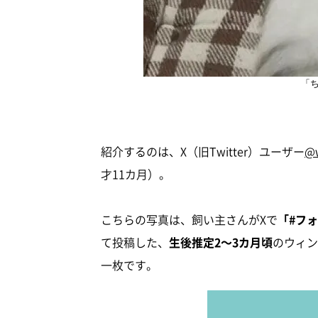
「
紹介するのは、X（旧Twitter）ユーザー
@w
才11カ月）。
こちらの写真は、飼い主さんがXで
「#フ
て投稿した、
生後推定2～3カ月頃
のウィン
一枚です。