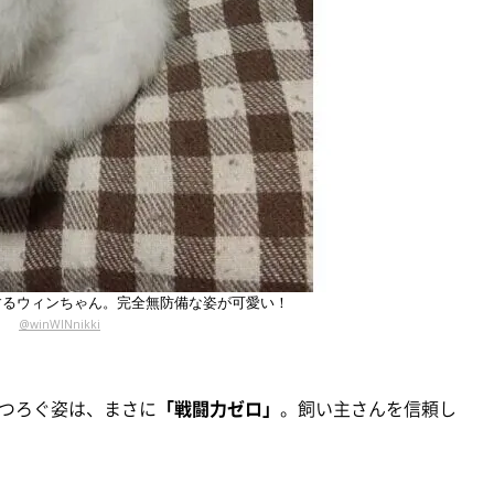
するウィンちゃん。完全無防備な姿が可愛い！
@winWINnikki
つろぐ姿は、まさに
「戦闘力ゼロ」
。飼い主さんを信頼し