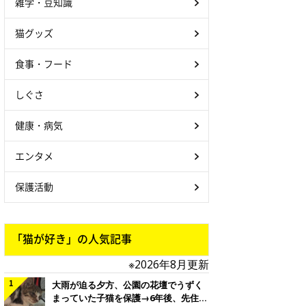
雑学・豆知識
猫グッズ
食事・フード
しぐさ
健康・病気
エンタメ
保護活動
「猫が好き」の人気記事
※2026年8月更新
大雨が迫る夕方、公園の花壇でうずく
まっていた子猫を保護→6年後、先住猫