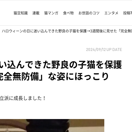
猫豆知識
連載
猫マンガ
食べ物
お世話のコツ
エンタメ
投稿
ハロウィーンの日に迷い込んできた野良の子猫を保護→3週間後に見せた「完全無
2024/09/12
UP DATE
い込んできた野良の子猫を保護
完全無防備」な姿にほっこり
立派に成長しました！