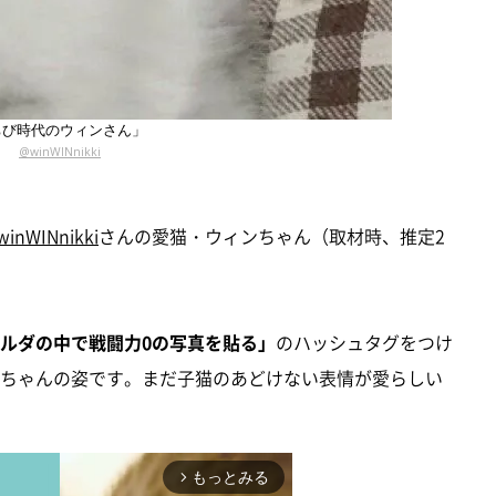
ちび時代のウィンさん」
@winWINnikki
inWINnikki
さんの愛猫・ウィンちゃん（取材時、推定2
ォルダの中で戦闘力0の写真を貼る」
のハッシュタグをつけ
ちゃんの姿です。まだ子猫のあどけない表情が愛らしい
もっとみる
arrow_forward_ios