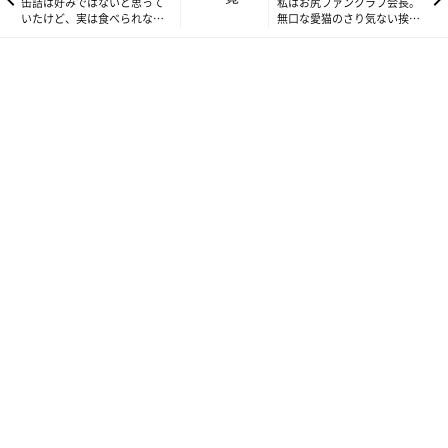
缶詰は好みではないと思って
私はお尻ファンクラブ会長。
いたけど、実は食べられない
無口な愛猫のさり気ない挨拶
理由があった【連載】ねこ連
【連載】ねこ連れ草 322話め
れ草 320話め