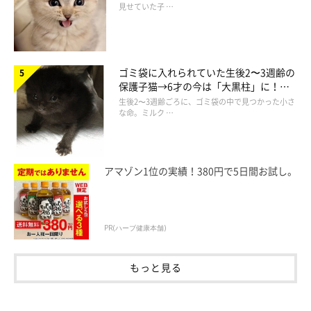
見せていた子 …
ゴミ袋に入れられていた生後2〜3週齢の
保護子猫→6才の今は「大黒柱」に！
美しい黒猫に成長した姿にグッとくる
生後2〜3週齢ごろに、ゴミ袋の中で見つかった小さ
な命。ミルク …
アマゾン1位の実績！380円で5日間お試し。
PR(ハーブ健康本舗)
もっと見る