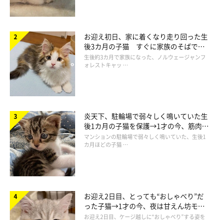
作者プロフィール
お迎え初日、家に着くなり走り回った生
後3カ月の子猫 すぐに家族のそばで落
ち着く姿に「迎えてよかった」
生後約3カ月で家族になった、ノルウェージャンフ
ォレストキャッ …
仁子(じんこ)
福井県出身のイラストレーター。
色彩、表情にこだわった物語性のあるイラストを得意とし、雑
誌、書籍、雑貨など幅広いジャンルで活動中。
炎天下、駐輪場で弱々しく鳴いていた生
愛猫である、うずらとかんたろうの日々を描いた著書
『ねこ連れ
後1カ月の子猫を保護→1才の今、筋肉質
草 うずらとかんたろう徒然ニャッ記』
を出版。
でツンデレなコに成長
マンションの駐輪場で弱々しく鳴いていた、生後1
カ月ほどの子猫 …
・ブログ
Chromaket（くろまけっと）
・X（旧ツイッター）：
@jinko_yy
お迎え2日目、とっても“おしゃべり”だ
った子猫→1才の今、夜は甘えん坊モー
ドになるコに成長！
お迎え2日目、ケージ越しに“おしゃべり”する姿を