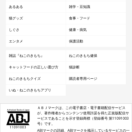
あるある
雑学・豆知識
猫グッズ
食事・フード
しぐさ
健康・病気
エンタメ
保護活動
雑誌『ねこのきもち』
ねこのきもち健保
キャットフードの正しい選び方
猫診断
ねこのきもちクイズ
購読者専用ページ
いぬ・ねこのきもちアプリ
ＡＢＪマークは、この電子書店・電子書籍配信サービス
が、著作権者からコンテンツ使用許諾を得た正規版配信サ
ービスであることを示す登録商標（登録番号 第11091003
号）です。
ABJマークの詳細、ABJマークを掲示しているサービスの一