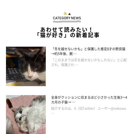
あわせて読みたい！
「猫が好き」の新着記事
ねこ連れ草 うずらとかんたろう徒然ニャッ記
Amazonで見る
「冬を越せないかも」と保護した推定8才の野良猫
→約5年後、腕 …
「このままでは冬を越せないかもしれない」と心配
され、保護され …
全身がクッションに収まるほど小さかった生後3～4
カ月の子猫→ …
紹介するのは、X（旧Twitter） ユーザー@nekowo
…