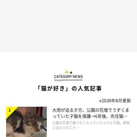
「猫が好き」の人気記事
※2026年8月更新
大雨が迫る夕方、公園の花壇でうずくま
っていた子猫を保護→6年後、先住猫
と“姉妹”のような関係に
公園の花壇で動けなくなっていた小さな子猫。家族
に迎えられてか …