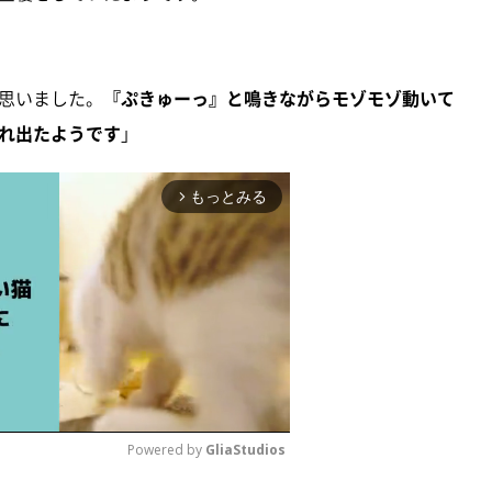
思いました。
『ぷきゅーっ』と鳴きながらモゾモゾ動いて
れ出たようです
」
もっとみる
arrow_forward_ios
Powered by 
GliaStudios