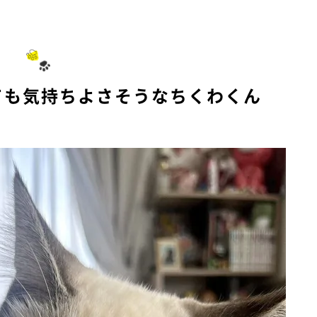
M
u
t
e
ても気持ちよさそうなちくわくん