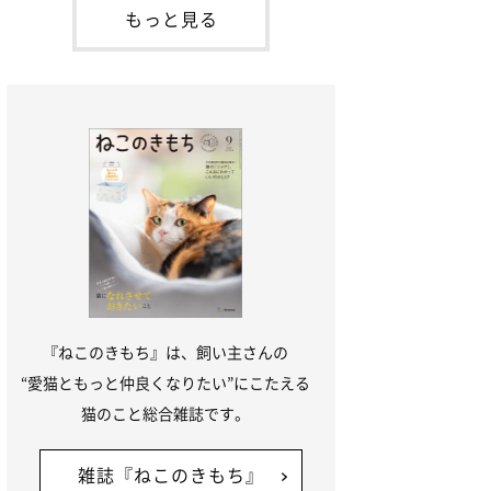
本名：ドミトリー・ドンスコイ）。ドンち
もっと見る
ゃんは、保護猫でした。ドンちゃんが見つ
かったのは、飼い主さんの姉の勤め先の敷
地内でした。ゴミ袋に入れられている
『ねこのきもち』は、飼い主さんの
“愛猫ともっと仲良くなりたい”にこたえる
猫のこと総合雑誌です。
雑誌『ねこのきもち』