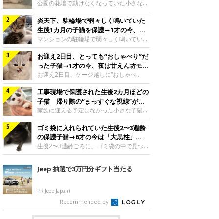
と“姉妹”のような関係に
公園の花壇で動けなくなっていた小さな子
猫。家族に迎えられてから6年、先住猫と
炎天下、駐輪場で弱々しく鳴いていた
の間には深い絆が育まれていました。保護
当時のティダちゃん。
生後1カ月の子猫を保護→1才の今、筋
@muumuu62197189紹介するのは、
肉質でツンデレなコに成長
マンションの駐輪場で弱々しく鳴いてい
X（旧Twitter）ユーザー
た、生後1カ月ほどの子猫。家族に迎えら
@muumuu62197189さんの愛猫・ティダ
お迎え2日目、とっても“おしゃべり”だ
れてから1年、体も行動も大きく成長しま
ちゃん（取材時6才）の成長記録です。こ
した。炎天下の駐輪場で鳴いていた小さな
った子猫→1才の今、夜は甘えん坊モー
ちらは、生後3カ月ごろのティダちゃん。
子猫保護当時のモモちゃん。@Kingponzu
ドになるコに成長！
お迎え2日目、ケージ越しに“おしゃべ
飼い主さんが出会ったのは、夜から大雨に
紹介するのは、X（旧Twitter）ユーザー
り”する姿を見せていた子猫。1才になった
なると予報されていた日の夕方でした。花
@Kingponzuさんの愛猫・モモちゃん（取
工事現場で保護された生後2カ月ほどの
今も見せる愛らしい姿にキュンとします。
壇で動けずにいた子猫保護したばかりのテ
材時1才）の成長記録です。こちらは、モ
お迎え2日目、ケージ越しに何かを伝える
子猫 帰り際の“まっすぐな視線”が忘
ィダちゃん。@muumuu62197189飼い主
モちゃんが生後1カ月ごろに撮影された一
ももちゃん“おしゃべり”なももちゃん。
れられず、家族の一員に
家族に迎える予定はなかった小さな子猫。
さんは、公園の
枚。飼い主さんの自宅マンションの駐輪場
@poocoonyan紹介するのは、Instagram
帰り際に見せた姿が、飼い主さんの心に残
で鳴いていたところを保護された当時の姿
ユーザー@poocoonyanさんの愛猫・もも
ゴミ袋に入れられていた生後2〜3週齢
りました。保護当時の夏目ちゃん。
です。子猫時代のモモちゃん。
ちゃん（取材時1才／マンチカン）です。
@shibainu_rintaro紹介するのは、
の保護子猫→6才の今は「大黒柱」
@Kingponzuその日は気温が35℃を
こちらの動画は、ももちゃんが生後2カ月
Instagramユーザー@shibainu_rintaroさ
に！ 美しい黒猫に成長した姿にグッ
生後2〜3週齢ごろに、ゴミ袋の中で見つか
を過ぎたころ、お迎え2日目に撮影された
んの愛猫・夏目（なつめ）ちゃん（取材時
った小さな命。ミルクから育てられたその
とくる
もの。新しい環境にゆっくり慣れてもらう
3才）。工事現場で親猫とはぐれたとみら
子猫は今、家族に欠かせない存在へと成長
Jeep 抽選で3万円分ギフト当たる
ため、当時はケージの中で過ごしていまし
れ、保護された当時は生後2カ月ほどだっ
しました。ゴミ袋の中で見つかった、ミニ
た。鳴いてアピールするももち
たといいます。新しい飼い主を探すつもり
モグラのような子猫よちよち歩きをしてい
が……保護されてケージに入っている夏目
たころの、生後2〜3週齢ごろのドンちゃ
PR(Jeep Japan)
ちゃん。@shibainu_rintaro夏目ちゃんを
ん。@doddou_1今回紹介するのは、
Recommended by
保護したのは、以前、飼い主さんの愛猫・
X（旧Twitter）ユーザー@doddou_1さん
ちくわく
の愛猫・ドンちゃん（取材時、推定6才／