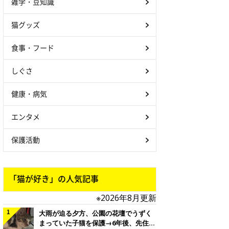
雑学・豆知識
猫グッズ
食事・フード
しぐさ
健康・病気
エンタメ
保護活動
「猫が好き」の人気記事
※2026年8月更新
大雨が迫る夕方、公園の花壇でうずく
まっていた子猫を保護→6年後、先住猫