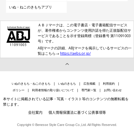
いぬ・ねこのきもちアプリ
ＡＢＪマークは、この電子書店・電子書籍配信サービス
が、著作権者からコンテンツ使用許諾を得た正規版配信サ
ービスであることを示す登録商標（登録番号 第11091003
号）です。
ABJマークの詳細、ABJマークを掲示しているサービスの一
覧はこちら→
https://aebs.or.jp/
いぬのきもち・ねこのきもち
いぬのきもち
広告掲載
利用規約
ポリシー
利用者情報の取り扱いについて
専門家一覧
お問い合わせ
本サイトに掲載されている記事・写真・イラスト等のコンテンツの無断転載を
禁じます。
会社案内
個人情報保護法に基づく公表事項等
Copyright © Benesse Style Care Group Co.,Ltd. All Rights Reserved.