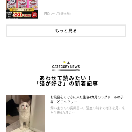
PR(ハーブ健康本舗)
もっと見る
出会いから1年。ちくわくんが見せた大人へ
の変化
あわせて読みたい！
「猫が好き」の新着記事
お風呂をのぞきに来た生後4カ月のラグドールの子
猫 どこへでも …
飼い主さんの長風呂中、浴室の前まで様子を見に来
た生後4カ月の …