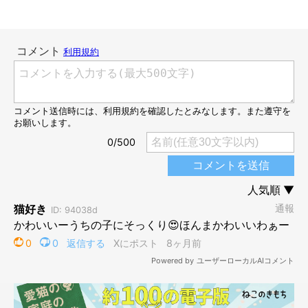
飼い主さん：
「洗剤を使ってぬいぐるみを洗っていたので、誤ってなめたり、
水に飛び込んだりしないよう洗面所から出てもらっていました。
その際に、『わおーん、わーん！』と犬みたいに鳴いていまし
た」
そして、飼い主さんがぬいぐるみを干すと、写真のように下へや
って来て前足を伸ばし始めたといいます。
飼い主さん：
「『お友だちの様子が普段と違うことに気づいたのかな』と思っ
て感心したのと、干したてでバランスがよく除湿機の上に設置で
きたところだったので、『あまり触らないで～』と思いました」