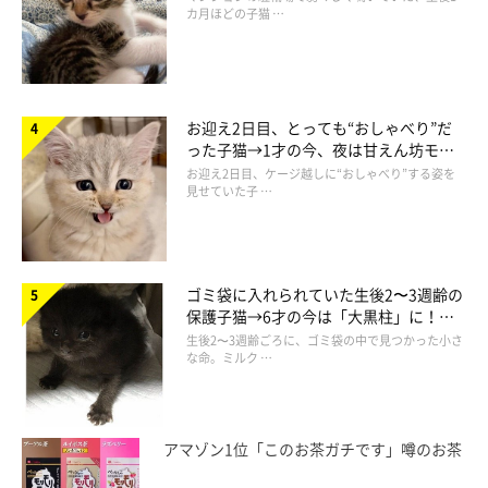
カ月ほどの子猫 …
遊び相手としては大ベテランです。
いっときはぬいぐるみのことが好き過ぎて、夜中にぬいぐるみを
口にくわえてウロチョロしていたくらいでした。今はほかにもお
もちゃが増えたのと、ちくわ自身が大人になったこともあって、
お迎え2日目、とっても“おしゃべり”だ
毎日のように遊ぶわけではありません。ですが、ぬいぐるみプロ
った子猫→1才の今、夜は甘えん坊モー
レスをする際に、一番食いつきがいいのはこのふたつです」
ドになるコに成長！
お迎え2日目、ケージ越しに“おしゃべり”する姿を
見せていた子 …
ゴミ袋に入れられていた生後2〜3週齢の
保護子猫→6才の今は「大黒柱」に！
美しい黒猫に成長した姿にグッとくる
生後2〜3週齢ごろに、ゴミ袋の中で見つかった小さ
な命。ミルク …
アマゾン1位「このお茶ガチです」噂のお茶