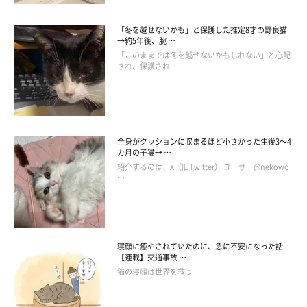
「冬を越せないかも」と保護した推定8才の野良猫
→約5年後、腕 …
「このままでは冬を越せないかもしれない」と心配
され、保護され …
ペンギンのぬいぐるみの前で振り返るちくわくん
@89maro_neko
ちくわくんの成長をそばで見守ってきた飼い主さんには、成長を
全身がクッションに収まるほど小さかった生後3～4
カ月の子猫→ …
感じることがあるのだとか。
紹介するのは、X（旧Twitter） ユーザー@nekowo
…
飼い主さん：
「以前はやんちゃすぎて、『ダメ』と叱っても、わかっていない
ようにキョトンとした反応をしていました。遊びにしろおやつに
寝顔に癒やされていたのに、急に不安になった話
しろ、我慢できないので待てないコだと思っていました。
【連載】交通事故 …
猫の寝顔は世界を救う
ですが、今は怒られない絶妙なラインを探して、やんちゃをして
きます。ときには、人の声に『ンー？』と文句を言いながら待つ