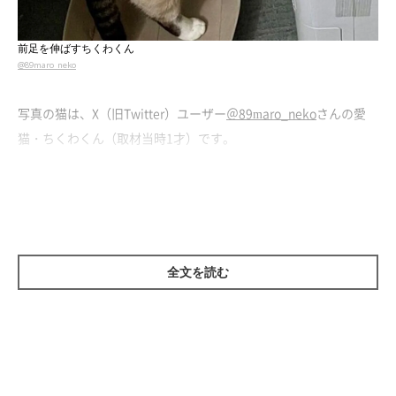
前足を伸ばすちくわくん
@89maro_neko
写真の猫は、X（旧Twitter）ユーザー
＠89maro_neko
さんの愛
猫・ちくわくん（取材当時1才）です。
この少し前に、飼い主さんはちくわくんのぬいぐるみを洗ってい
たのだとか。その様子を見ていたちくわくんは、まるで文句を言
うかのように鳴いて、ぬいぐるみを救出しに来たといいます。
全文を読む