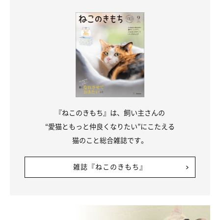
関連記事:
「行き倒れみたいな寝落ち」遊び疲れてソファ
の肘かけで眠る子猫に1万人が「いいね」する
＠89maro_nekoさんの愛猫・ちくわくんが生後5カ月の頃に見せた
寝姿が話題になりました。遊びたい盛りだけれども限界を知らない
幼いちくわくんが見せた寝姿とは。ちくわくんの“やんちゃ”な性格
がうかがえます。
関連記事:
気持ちよさそうに眠る子猫 飼い主さんが寝顔
に気づいた“きっかけ”がかわいくて癒やされる
X（旧Twitter）ユーザー@89maro_nekoさんには、愛猫のちくわく
んがいます。ある日飼い主さんはちくわくんのかわいい寝顔を目撃
『ねこのきもち』は、飼い主さんの
するのですが、寝姿に気づいたきっかけがかわいすぎました。飼い
主さんも楽しんだ、その日の出来事とは？
“愛猫ともっと仲良くなりたい”にこたえる
写真提供・取材協力／
＠89maro_neko
さん／X（旧Twitter）
猫のこと総合雑誌です。
取材・文／小崎華
※この記事は投稿者さまに取材し、了承の上制作したものです。
雑誌『ねこのきもち』
2025年9月時点の情報であり、現在と異なる場合があります。