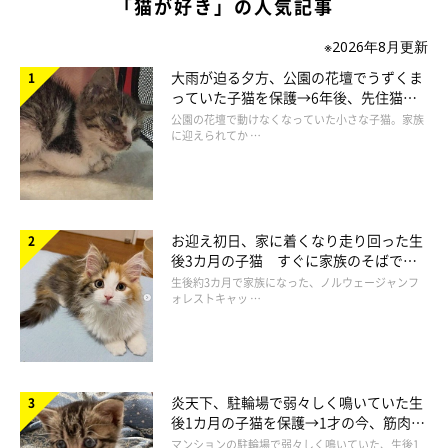
「猫が好き」の人気記事
※2026年8月更新
大雨が迫る夕方、公園の花壇でうずくま
っていた子猫を保護→6年後、先住猫
と“姉妹”のような関係に
公園の花壇で動けなくなっていた小さな子猫。家族
に迎えられてか …
パンダのぬいぐるみと遊ぶちくわくん
@89maro_neko
ちくわくんは元保護猫。飼い主さんとちくわくんは、1年ほど前
お迎え初日、家に着くなり走り回った生
後3カ月の子猫 すぐに家族のそばで落
に開催された保護猫譲渡会で出会いました。
ち着く姿に「迎えてよかった」
生後約3カ月で家族になった、ノルウェージャンフ
そんな、ちくわくんにとって、このパンダとペンギンのぬいぐる
ォレストキャッ …
みは付き合いが長いものなのだとか。
飼い主さん：
炎天下、駐輪場で弱々しく鳴いていた生
「パンダのぬいぐるみは、ちくわがわが家で暮らし始めた日から
後1カ月の子猫を保護→1才の今、筋肉質
います。ペンギンも、そのあとすぐにお迎えしたので、ちくわの
でツンデレなコに成長
マンションの駐輪場で弱々しく鳴いていた、生後1