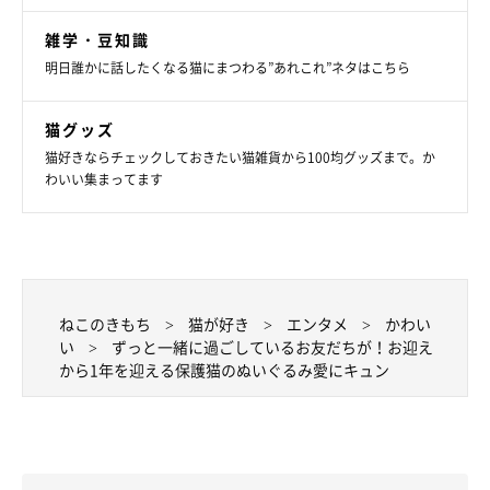
雑学・豆知識
明日誰かに話したくなる猫にまつわる”あれこれ”ネタはこちら
上を見上げるちくわくん
@89maro_neko
猫グッズ
そんな、ちくわくんと過ごすこと1年。飼い主さんの行動や気持
猫好きならチェックしておきたい猫雑貨から100均グッズまで。か
わいい集まってます
ちにも、小さな変化があったといいます。
飼い主さん：
「外出時に、ちくわと遊べそうなおもちゃを探すようになりまし
た。無駄にボールや猫じゃらしを買いあさっています」
ねこのきもち
猫が好き
エンタメ
かわい
い
ずっと一緒に過ごしているお友だちが！お迎え
から1年を迎える保護猫のぬいぐるみ愛にキュン
ちくわくんのことがかわいくて仕方がない飼い主さん。そんな、
ちくわくんがぬいぐるみの異変を気にする姿は、ほほ笑ましく感
じたことでしょう。