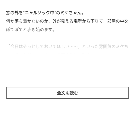
窓の外を“ニャルソック中”のミケちゃん。
何か落ち着かないのか、外が見える場所から下りて、部屋の中を
ぽてぽてと歩き始めます。
「今日はそっとしておいてほしい……」といった雰囲気のミケち
ゃんでしたが、お母さんが帰宅すると一転！
ガリガリと爪とぎを始め、テンションが上がってきました。
そこで飼い主さんがおもちゃを差し出すと、元気に遊び始めるの
でした♪
全文を読む