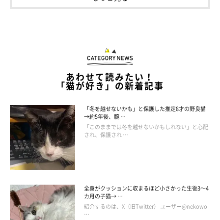
あわせて読みたい！
「猫が好き」の新着記事
「冬を越せないかも」と保護した推定8才の野良猫
→約5年後、腕 …
「このままでは冬を越せないかもしれない」と心配
され、保護され …
全身がクッションに収まるほど小さかった生後3～4
カ月の子猫→ …
紹介するのは、X（旧Twitter） ユーザー@nekowo
…