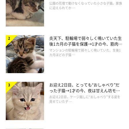
と“姉妹”のような関係に
公園の花壇で動けなくなっていた小さな子猫。家族
に迎えられてか …
炎天下、駐輪場で弱々しく鳴いていた生
後1カ月の子猫を保護→1才の今、筋肉質
でツンデレなコに成長
マンションの駐輪場で弱々しく鳴いていた、生後1
カ月ほどの子猫 …
お迎え2日目、とっても“おしゃべり”だ
った子猫→1才の今、夜は甘えん坊モー
ドになるコに成長！
お迎え2日目、ケージ越しに“おしゃべり”する姿を
見せていた子 …