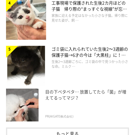
工事現場で保護された生後2カ月ほどの
子猫 帰り際の“まっすぐな視線”が忘れ
られず、家族の一員に
家族に迎える予定はなかった小さな子猫。帰り際に
見せた姿が、飼 …
ゴミ袋に入れられていた生後2〜3週齢の
保護子猫→6才の今は「大黒柱」に！
美しい黒猫に成長した姿にグッとくる
生後2〜3週齢ごろに、ゴミ袋の中で見つかった小さ
な命。ミルク …
目の下ベタベタ… 放置してたら「菌」が増
えてるってマジ？
PR(AIGATE株式会社)
もっと見る