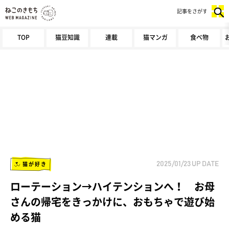
記事をさがす
TOP
猫豆知識
連載
猫マンガ
食べ物
猫が好き
2025/01/23
UP DATE
ローテーション→ハイテンションへ！ お母
さんの帰宅をきっかけに、おもちゃで遊び始
める猫