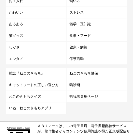
お手入れ
飼い方
かわいい
ストレス
あるある
雑学・豆知識
猫グッズ
食事・フード
しぐさ
健康・病気
エンタメ
保護活動
雑誌『ねこのきもち』
ねこのきもち健保
キャットフードの正しい選び方
猫診断
ねこのきもちクイズ
購読者専用ページ
いぬ・ねこのきもちアプリ
ＡＢＪマークは、この電子書店・電子書籍配信サービス
が、著作権者からコンテンツ使用許諾を得た正規版配信サ