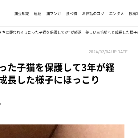
猫豆知識
連載
猫マンガ
食べ物
お世話のコツ
エンタメ
投稿
ヌキに襲われそうだった子猫を保護して3年が経過 美しい三毛猫へと成長した様子
2024/02/04
UP DATE
った子猫を保護して3年が経
成長した様子にほっこり
。