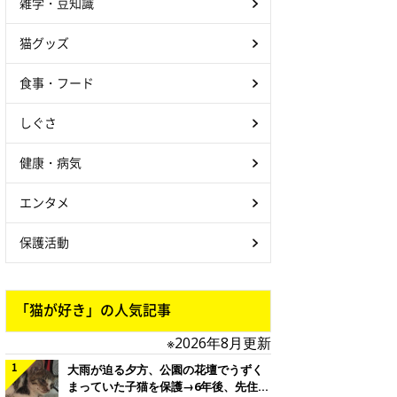
雑学・豆知識
猫グッズ
食事・フード
しぐさ
健康・病気
エンタメ
保護活動
「猫が好き」の人気記事
※2026年8月更新
大雨が迫る夕方、公園の花壇でうずく
まっていた子猫を保護→6年後、先住猫