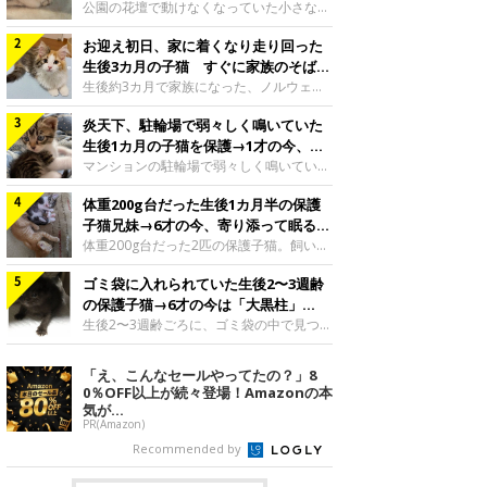
と“姉妹”のような関係に
公園の花壇で動けなくなっていた小さな子
猫。家族に迎えられてから6年、先住猫と
お迎え初日、家に着くなり走り回った
の間には深い絆が育まれていました。保護
当時のティダちゃん。
生後3カ月の子猫 すぐに家族のそばで
@muumuu62197189紹介するのは、
落ち着く姿に「迎えてよかった」
生後約3カ月で家族になった、ノルウェー
X（旧Twitter）ユーザー
ジャンフォレストキャットの子猫。お迎え
@muumuu62197189さんの愛猫・ティダ
炎天下、駐輪場で弱々しく鳴いていた
翌日には、すでに家でくつろぐ様子を見せ
ちゃん（取材時6才）の成長記録です。こ
ていました。お迎え翌日、ベッドでうとう
生後1カ月の子猫を保護→1才の今、筋
ちらは、生後3カ月ごろのティダちゃん。
とするむうちゃんお迎え翌日のむうちゃ
肉質でツンデレなコに成長
マンションの駐輪場で弱々しく鳴いてい
飼い主さんが出会ったのは、夜から大雨に
ん。@umimugi0304紹介するのは、
た、生後1カ月ほどの子猫。家族に迎えら
なると予報されていた日の夕方でした。花
Instagramユーザー@umimugi0304さんの
体重200g台だった生後1カ月半の保護
れてから1年、体も行動も大きく成長しま
壇で動けずにいた子猫保護したばかりのテ
愛猫・むうちゃん（撮影時、生後約3カ月
した。炎天下の駐輪場で鳴いていた小さな
子猫兄妹→6才の今、寄り添って眠る姿
ィダちゃん。@muumuu62197189飼い主
／ノルウェージャンフォレストキャッ
子猫保護当時のモモちゃん。@Kingponzu
にほっこり！
体重200g台だった2匹の保護子猫。飼い主
さんは、公園の
ト）。こちらは、お迎え翌日に撮影された
紹介するのは、X（旧Twitter）ユーザー
さんの家族になってから6年、ともに成長
一枚。ゴハンをお腹いっぱい食べたむうち
@Kingponzuさんの愛猫・モモちゃん（取
ゴミ袋に入れられていた生後2〜3週齢
するなかで、2匹の関係にも少しずつ変化
ゃんは眠くなり、飼い主さん夫婦のベッド
材時1才）の成長記録です。こちらは、モ
が見られました。家族になったばかりの小
の保護子猫→6才の今は「大黒柱」
でうとうとし始めたのだとか。飼い主さ
モちゃんが生後1カ月ごろに撮影された一
さな兄妹猫（写真上から）妹猫・てんちゃ
に！ 美しい黒猫に成長した姿にグッ
生後2〜3週齢ごろに、ゴミ袋の中で見つか
枚。飼い主さんの自宅マンションの駐輪場
ん、兄猫・ラムくん。@ten_ramu紹介す
った小さな命。ミルクから育てられたその
とくる
で鳴いていたところを保護された当時の姿
るのは、X（旧Twitter）ユーザー
子猫は今、家族に欠かせない存在へと成長
「え、こんなセールやってたの？」8
です。子猫時代のモモちゃん。
@ten_ramuさんの愛猫・ラムくんとてん
しました。ゴミ袋の中で見つかった、ミニ
0％OFF以上が続々登場！Amazonの本
@Kingponzuその日は気温が35℃を
ちゃん（ともに取材時6才）の成長記録で
モグラのような子猫よちよち歩きをしてい
気が...
す。この写真は、お迎えして間もない生後
たころの、生後2〜3週齢ごろのドンちゃ
PR(Amazon)
1カ月半ごろの2匹。当時、ラムくんは260
ん。@doddou_1今回紹介するのは、
Recommended by
グラム、てんちゃんは209グラムと、どち
X（旧Twitter）ユーザー@doddou_1さん
らもとても小さな体でした。2匹
の愛猫・ドンちゃん（取材時、推定6才／