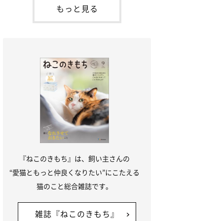
本名：ドミトリー・ドンスコイ）。ドンち
もっと見る
ゃんは、保護猫でした。ドンちゃんが見つ
かったのは、飼い主さんの姉の勤め先の敷
地内でした。ゴミ袋に入れられている
『ねこのきもち』は、飼い主さんの
“愛猫ともっと仲良くなりたい”にこたえる
猫のこと総合雑誌です。
雑誌『ねこのきもち』