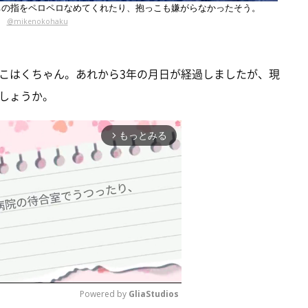
ちの指をペロペロなめてくれたり、抱っこも嫌がらなかったそう。
@mikenokohaku
こはくちゃん。あれから3年の月日が経過しましたが、現
しょうか。
もっとみる
arrow_forward_ios
Powered by 
GliaStudios