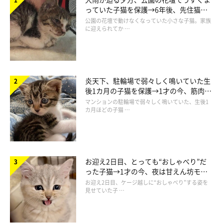
ます）
っていた子猫を保護→6年後、先住猫
と“姉妹”のような関係に
公園の花壇で動けなくなっていた小さな子猫。家族
に迎えられてか …
3ヶ月前に友達が引き取った元野良猫（推定2〜3歳♀）、毎日
ブラッシングしまくって栄養価の高いご飯をあげたら毛並みが
フカフカになったらしい。※写真の掲載許可済み
←3ヶ月前 現在→
pic.twitter.com/kqXlq7ZQeM
炎天下、駐輪場で弱々しく鳴いていた生
後1カ月の子猫を保護→1才の今、筋肉質
— あさみA (@wattant)
February 24, 2024
でツンデレなコに成長
マンションの駐輪場で弱々しく鳴いていた、生後1
カ月ほどの子猫 …
お迎え2日目、とっても“おしゃべり”だ
った子猫→1才の今、夜は甘えん坊モー
ドになるコに成長！
お迎え2日目、ケージ越しに“おしゃべり”する姿を
見せていた子 …