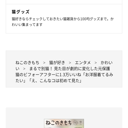
猫グッズ
飼い主さん：
猫好きならチェックしておきたい猫雑貨から100均グッズまで。か
「散歩で外に出かける機会が多い犬の飼い主さんと比べると、猫
わいい集まってます
の飼い主はほかの方とコミニュケーションをとれる機会は少ない
ように思います。友人とニーナさんのおかげで、いろいろな人と
知り合うことができました。『ニーナさんからのプレゼントか
な』と思っています」
ねこのきもち
猫が好き
エンタメ
かわい
い
まるで別猫！ 見た目が劇的に変化した元保護
写真提供・取材協力／
@yokoetsu_meow
さん／X（旧Twitter）
猫のビフォーアフターに1.3万いいね「お洋服着てるみ
※この記事は投稿者さまにご了承をいただいたうえで制作してい
たい」「え、こんなコは初めて見た」
ます。
取材・文／佐東みかん