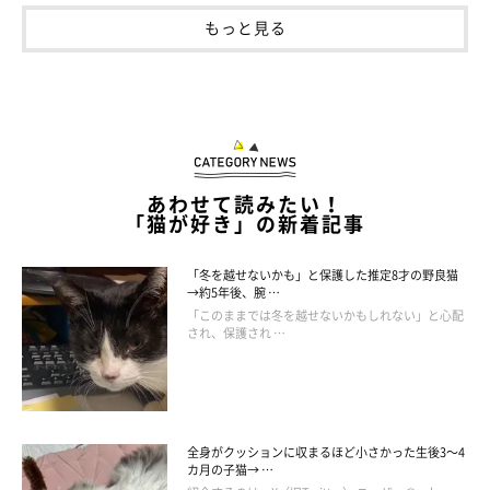
もっと見る
お迎え当初（左）と、今年2月下旬（右）のニーナさん
@yokoetsu_meow
注目を集めたのは、元保護猫の女のコ「ニーナ」さんです。飼い
主さんのおうちでは、3匹の先住猫と一緒に暮らしています。
あわせて読みたい！
ニーナさんが、飼い主さんのおうちに迎えられたのは、2023年
「猫が好き」の新着記事
12月中旬のこと。当時、5匹の子猫を育てる母猫だったそうで
す。
「冬を越せないかも」と保護した推定8才の野良猫
→約5年後、腕 …
「このままでは冬を越せないかもしれない」と心配
され、保護され …
飼い主さん：
「保護した方が病院へ連れて行ったところ、獣医師から『2、3才
かな』と言われたそうです。お迎え当初、撮影した写真を見る
と、子猫のように若く見えます。ニーナさんが生んだ子猫たちを
全身がクッションに収まるほど小さかった生後3～4
迎えてくれるおうちの募集もありましたが、『子猫はすぐに決ま
カ月の子猫→ …