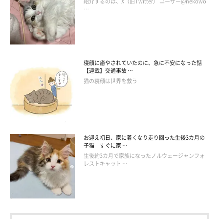
るだろう』と、親猫のニーナさんのことが気になったのです。熟
紹介するのは、X（旧Twitter） ユーザー@nekowo
…
慮の末、お迎えすることを決めました」
「ニーナさんを見守ってくれていた方の話によると、大型台風が
近づいていたある日、ニーナさんは、5匹の子猫を連れてその方
寝顔に癒やされていたのに、急に不安になった話
のもとに現れたそうです。子猫のために助けを求めるニーナさん
【連載】交通事故 …
猫の寝顔は世界を救う
は、とても賢い母猫だと思いました」
お迎え初日、家に着くなり走り回った生後3カ月の
子猫 すぐに家 …
生後約3カ月で家族になったノルウェージャンフォ
レストキャット …