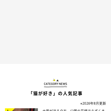
飼い主さん：
「正直に言うと、変化に気づいていませんでした。何か不調は無
いかと一日中見ていたので、日々の細やかな変化には気づきにく
かったのかもしれません」
「被毛の変化に気づいたのは、友人がXにこの猫の写真を投稿し
たことがきっかけ。予想以上に大きな反響を受けたことで、よう
やく気づきました。当時、私はXを利用していなかったため、“い
いね”の数などを見ても、多いのか少ないのかピンと来ず、『た
ぶん、すごい数なんだなぁ』という感じでした。今、Xをはじめ
て、『あのときの盛り上がりは凄かったんだな』と、驚いていま
す」
「猫が好き」の人気記事
※以下、飼い主さんのご友人で、Xユーザー
@wattant
さんが投稿
※2026年8月更新
したポスト（投稿者さまのご了承をいただいたうえで引用してい
大雨が迫る夕方、公園の花壇でうずくま