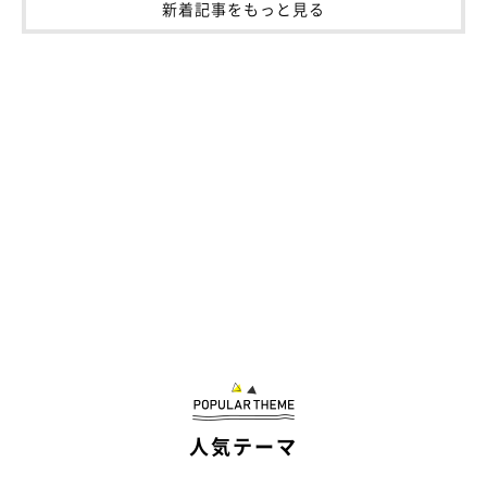
新着記事をもっと見る
まん丸おめめも愛らしいニーナさん
@yokoetsu_meow
飼い主さんによると、ニーナさんは長らく外で暮らし、子猫を育
ててきたこともあってか、とても警戒心が強かったそうです。
人気テーマ
「最初は、受け入れてもらえるか不安だった」と明かす飼い主さ
ん。その予想は的中し、お迎え当初、ニーナさんは、ごはんを食