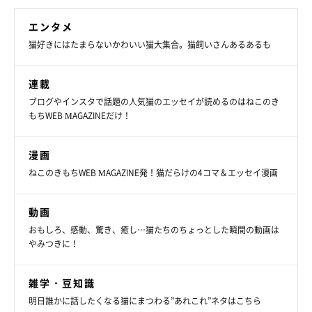
べず、物陰に隠れてばかりいたといいます。
エンタメ
猫好きにはたまらないかわいい猫大集合。猫飼いさんあるあるも
根気強くニーナさんとの信頼関係を気づき、距離を縮めた飼い主
さん。今では、部屋の真ん中で、ペロっと舌を出したまま爆睡す
連載
るほど、心を開いてくれるように……。
ブログやインスタで話題の人気猫のエッセイが読めるのはねこのき
もちWEB MAGAZINEだけ！
飼い主さん：
「『ああ、うちのコになってくれたんだなぁ』と、しみじみ感じ
漫画
ねこのきもちWEB MAGAZINE発！猫だらけの4コマ＆エッセイ漫画
ています。正確な年齢はわからないので、あとどれくらい一緒に
過ごせるのか、不安は拭えません。できるだけ長く、健康に過ご
動画
すことが当面の目標です」
おもしろ、感動、驚き、癒し…猫たちのちょっとした瞬間の動画は
やみつきに！
華やかで麗しい見た目へと変化したニーナさん。Xでは「高貴で
すね」「ゴージャスです」などの褒め言葉をもらうことも多いそ
雑学・豆知識
うですが、飼い主さんにとっては「下町育ちの強くて立派な肝っ
明日誰かに話したくなる猫にまつわる”あれこれ”ネタはこちら
玉お母さん猫」というイメージのようです。