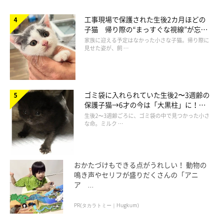
工事現場で保護された生後2カ月ほどの
子猫 帰り際の“まっすぐな視線”が忘れ
られず、家族の一員に
家族に迎える予定はなかった小さな子猫。帰り際に
見せた姿が、飼 …
ゴミ袋に入れられていた生後2〜3週齢の
5匹の子猫を育てた母猫・ニーナさんとの出
保護子猫→6才の今は「大黒柱」に！
会い
美しい黒猫に成長した姿にグッとくる
生後2〜3週齢ごろに、ゴミ袋の中で見つかった小さ
な命。ミルク …
おかたづけもできる点がうれしい！ 動物の
鳴き声やセリフが盛りだくさんの「アニ
ア ...
PR(タカラトミー｜Hugkum)