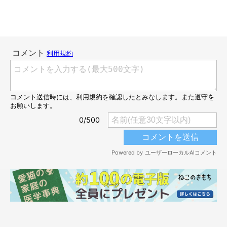
ニーナさん
うちに来た時は
ほぼ全身黒だったのに
白いとこと黒いとこと
色分けどうやって決めとるん🤔？
pic.twitter.com/rMawajhU85
— 横藤田（よこえつ） (@yokoetsu_meow)
April 18, 2024
リプライには、「こんなに変わることあるんですね！」「わー！
もともとのお色も美しいですが、グレーとのツートーンがとって
もきれいですね！」「お洋服着てるみたいでかわいいお色です
ね」「ゴージャスさんですね～」「神々しいです！ マフラーの
ように立派なたてがみ！」「え、こんなコは初めて見た、このコ
もかわいい」など、驚く声がたくさん寄せられています。