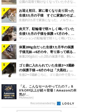
と“姉妹”のような関係に
公園の花壇で動けなくなっていた小さな子
猫。家族に迎えられてから6年、先住猫と
お迎え初日、家に着くなり走り回った
の間には深い絆が育まれていました。保護
当時のティダちゃん。
生後3カ月の子猫 すぐに家族のそばで
@muumuu62197189紹介するのは、
落ち着く姿に「迎えてよかった」
生後約3カ月で家族になった、ノルウェー
X（旧Twitter）ユーザー
ジャンフォレストキャットの子猫。お迎え
@muumuu62197189さんの愛猫・ティダ
炎天下、駐輪場で弱々しく鳴いていた
翌日には、すでに家でくつろぐ様子を見せ
ちゃん（取材時6才）の成長記録です。こ
ていました。お迎え翌日、ベッドでうとう
生後1カ月の子猫を保護→1才の今、筋
ちらは、生後3カ月ごろのティダちゃん。
とするむうちゃんお迎え翌日のむうちゃ
肉質でツンデレなコに成長
マンションの駐輪場で弱々しく鳴いてい
飼い主さんが出会ったのは、夜から大雨に
ん。@umimugi0304紹介するのは、
た、生後1カ月ほどの子猫。家族に迎えら
なると予報されていた日の夕方でした。花
Instagramユーザー@umimugi0304さんの
体重200g台だった生後1カ月半の保護
れてから1年、体も行動も大きく成長しま
壇で動けずにいた子猫保護したばかりのテ
愛猫・むうちゃん（撮影時、生後約3カ月
した。炎天下の駐輪場で鳴いていた小さな
子猫兄妹→6才の今、寄り添って眠る姿
ィダちゃん。@muumuu62197189飼い主
／ノルウェージャンフォレストキャッ
子猫保護当時のモモちゃん。@Kingponzu
にほっこり！
体重200g台だった2匹の保護子猫。飼い主
さんは、公園の
ト）。こちらは、お迎え翌日に撮影された
紹介するのは、X（旧Twitter）ユーザー
さんの家族になってから6年、ともに成長
一枚。ゴハンをお腹いっぱい食べたむうち
@Kingponzuさんの愛猫・モモちゃん（取
ゴミ袋に入れられていた生後2〜3週齢
するなかで、2匹の関係にも少しずつ変化
ゃんは眠くなり、飼い主さん夫婦のベッド
材時1才）の成長記録です。こちらは、モ
が見られました。家族になったばかりの小
の保護子猫→6才の今は「大黒柱」
でうとうとし始めたのだとか。飼い主さ
モちゃんが生後1カ月ごろに撮影された一
さな兄妹猫（写真上から）妹猫・てんちゃ
に！ 美しい黒猫に成長した姿にグッ
生後2〜3週齢ごろに、ゴミ袋の中で見つか
枚。飼い主さんの自宅マンションの駐輪場
ん、兄猫・ラムくん。@ten_ramu紹介す
った小さな命。ミルクから育てられたその
とくる
で鳴いていたところを保護された当時の姿
るのは、X（旧Twitter）ユーザー
子猫は今、家族に欠かせない存在へと成長
「え、こんなセールやってたの？」8
です。子猫時代のモモちゃん。
@ten_ramuさんの愛猫・ラムくんとてん
しました。ゴミ袋の中で見つかった、ミニ
0％OFF以上が続々登場！Amazonの本
@Kingponzuその日は気温が35℃を
ちゃん（ともに取材時6才）の成長記録で
モグラのような子猫よちよち歩きをしてい
気が...
す。この写真は、お迎えして間もない生後
たころの、生後2〜3週齢ごろのドンちゃ
PR(Amazon)
1カ月半ごろの2匹。当時、ラムくんは260
ん。@doddou_1今回紹介するのは、
Recommended by
グラム、てんちゃんは209グラムと、どち
X（旧Twitter）ユーザー@doddou_1さん
らもとても小さな体でした。2匹
の愛猫・ドンちゃん（取材時、推定6才／