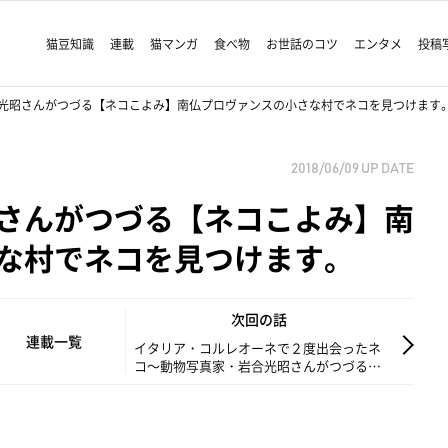
猫豆知識
連載
猫マンガ
食べ物
お世話のコツ
エンタメ
投稿
光昭さんがつづる【ネコこよみ】南仏プロヴァンスの小さな村でネコを見つけます
2018/06/09
UP DATE
さんがつづる【ネコこよみ】南
な村でネコを見つけます。
次回の話
連載一覧
イタリア・コルレオーネで２度出会ったネ
コ～動物写真家・岩合光昭さんがつづる
【ネコこよみ】