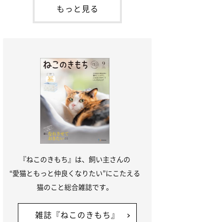
本名：ドミトリー・ドンスコイ）。ドンち
もっと見る
ゃんは、保護猫でした。ドンちゃんが見つ
かったのは、飼い主さんの姉の勤め先の敷
地内でした。ゴミ袋に入れられている
『ねこのきもち』は、飼い主さんの
“愛猫ともっと仲良くなりたい”にこたえる
猫のこと総合雑誌です。
雑誌『ねこのきもち』