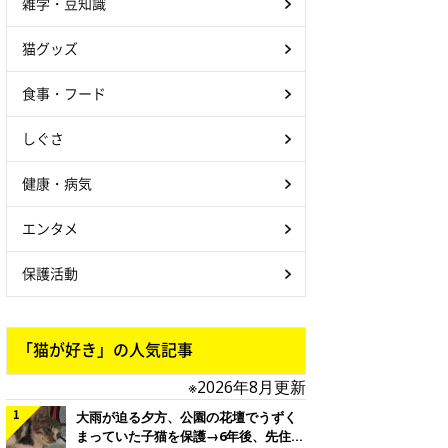
雑学・豆知識
猫グッズ
食事・フード
しぐさ
健康・病気
エンタメ
保護活動
「猫が好き」の人気記事
※2026年8月更新
大雨が迫る夕方、公園の花壇でうずく
まっていた子猫を保護→6年後、先住猫