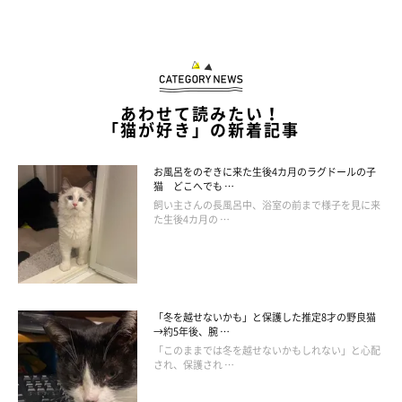
投稿されたものです。
※記事と一部写真に関連性はありませんので予めご了承くださ
い。
あわせて読みたい！
「猫が好き」の新着記事
お風呂をのぞきに来た生後4カ月のラグドールの子
猫 どこへでも …
飼い主さんの長風呂中、浴室の前まで様子を見に来
た生後4カ月の …
「冬を越せないかも」と保護した推定8才の野良猫
→約5年後、腕 …
「このままでは冬を越せないかもしれない」と心配
され、保護され …