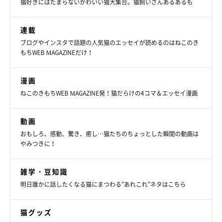
猫好きにはたまらないかわいい猫大集合。猫飼いさんあるあるも
連載
ブログやインスタで話題の人気猫のエッセイが読めるのはねこのき
もちWEB MAGAZINEだけ！
漫画
ねこのきもちWEB MAGAZINE発！猫だらけの4コマ＆エッセイ漫画
動画
おもしろ、感動、驚き、癒し…猫たちのちょっとした瞬間の動画は
やみつきに！
雑学・豆知識
明日誰かに話したくなる猫にまつわる”あれこれ”ネタはこちら
猫グッズ