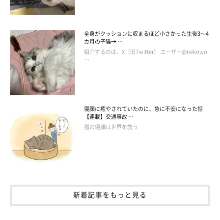
全身がクッションに収まるほど小さかった生後3～4
カ月の子猫→ …
紹介するのは、X（旧Twitter） ユーザー@nekowo
…
寝顔に癒やされていたのに、急に不安になった話
【連載】交通事故 …
猫の寝顔は世界を救う
新着記事をもっと見る