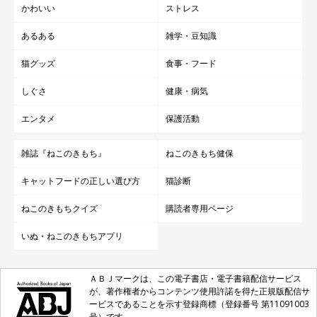
かわいい
ストレス
あるある
雑学・豆知識
猫グッズ
食事・フード
しぐさ
健康・病気
エンタメ
保護活動
雑誌『ねこのきもち』
ねこのきもち健保
キャットフードの正しい選び方
猫診断
ねこのきもちクイズ
購読者専用ページ
いぬ・ねこのきもちアプリ
ＡＢＪマークは、この電子書店・電子書籍配信サービス
が、著作権者からコンテンツ使用許諾を得た正規版配信サ
ービスであることを示す登録商標（登録番号 第11091003
号）です。