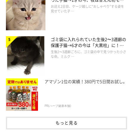
ドになるコに成長！
お迎え2日目、ケージ越しに“おしゃべり”する姿を
見せていた子 …
ゴミ袋に入れられていた生後2〜3週齢の
ねこのきもち投稿写真ギャラリー
保護子猫→6才の今は「大黒柱」に！
美しい黒猫に成長した姿にグッとくる
生後2〜3週齢ごろに、ゴミ袋の中で見つかった小さ
な命。ミルク …
いかがでしたか？ どれも簡単にできるので、みなさんもぜひや
ってみてくださいね。
アマゾン1位の実績！380円で5日間お試し。
参考／「ねこのきもち」2016年6月号『KEGARA図鑑』（監修／
PR(ハーブ健康本舗)
石原さくらさん）
文／marihey
もっと見る
※一部写真はスマホアプリ「まいにちのいぬ・ねこのきもち」で