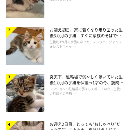
窓辺などで逆光を使うと、猫の体に光が当たって毛のふわふわし
た様子が撮影できます。光の真後ろから光が当たると顔が暗くな
ってしまうので、斜め後ろから光が当たるよう猫を誘導して撮影
お迎え初日、家に着くなり走り回った生
後3カ月の子猫 すぐに家族のそばで落
できるとベストです！
ち着く姿に「迎えてよかった」
生後約3カ月で家族になった、ノルウェージャンフ
ォレストキャッ …
炎天下、駐輪場で弱々しく鳴いていた生
後1カ月の子猫を保護→1才の今、筋肉質
でツンデレなコに成長
マンションの駐輪場で弱々しく鳴いていた、生後1
カ月ほどの子猫 …
お迎え2日目、とっても“おしゃべり”だ
った子猫→1才の今、夜は甘えん坊モー