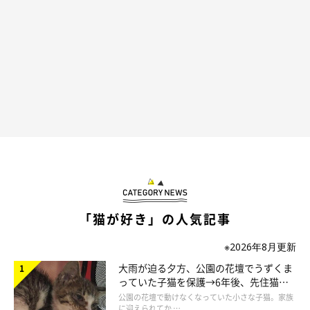
「猫が好き」の人気記事
※2026年8月更新
大雨が迫る夕方、公園の花壇でうずくま
ふわふわな毛並みを写したいなら、逆光を利
っていた子猫を保護→6年後、先住猫
用
と“姉妹”のような関係に
公園の花壇で動けなくなっていた小さな子猫。家族
に迎えられてか …