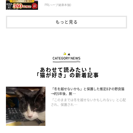
PR(ハーブ健康本舗)
もっと見る
あわせて読みたい！
「猫が好き」の新着記事
「冬を越せないかも」と保護した推定8才の野良猫
→約5年後、腕 …
「このままでは冬を越せないかもしれない」と心配
され、保護され …