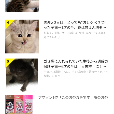
お迎え2日目、とっても“おしゃべり”だ
った子猫→1才の今、夜は甘えん坊モー
ドになるコに成長！
お迎え2日目、ケージ越しに“おしゃべり”する姿を
見せていた子 …
ゴミ袋に入れられていた生後2〜3週齢の
保護子猫→6才の今は「大黒柱」に！
美しい黒猫に成長した姿にグッとくる
生後2〜3週齢ごろに、ゴミ袋の中で見つかった小さ
な命。ミルク …
アマゾン1位「このお茶ガチです」噂のお茶