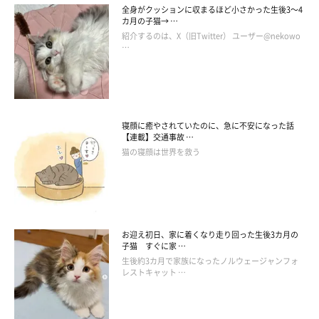
全身がクッションに収まるほど小さかった生後3～4
カ月の子猫→ …
紹介するのは、X（旧Twitter） ユーザー@nekowo
…
寝顔に癒やされていたのに、急に不安になった話
【連載】交通事故 …
猫の寝顔は世界を救う
お迎え初日、家に着くなり走り回った生後3カ月の
子猫 すぐに家 …
生後約3カ月で家族になったノルウェージャンフォ
レストキャット …