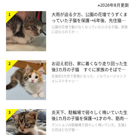
※2026年8月更新
大雨が迫る夕方、公園の花壇でうずくま
っていた子猫を保護→6年後、先住猫
と“姉妹”のような関係に
公園の花壇で動けなくなっていた小さな子猫。家族
に迎えられてか …
小さなビビちゃんには、階段はまだ早かったかな？(＊˃ᆺ˂) ビ
ビちゃんのかわいすぎる姿に、思わずキュンとしてしまいました
♡
お迎え初日、家に着くなり走り回った生
後3カ月の子猫 すぐに家族のそばで落
ち着く姿に「迎えてよかった」
生後約3カ月で家族になった、ノルウェージャンフ
ォレストキャッ …
参照／YouTube（子猫のビビ初めての階段 kitten first stairway）
https://www.youtube.com/watch?v=p31YQadLU1s
文／雨宮カイ
炎天下、駐輪場で弱々しく鳴いていた生
後1カ月の子猫を保護→1才の今、筋肉質
でツンデレなコに成長
マンションの駐輪場で弱々しく鳴いていた、生後1
カ月ほどの子猫 …