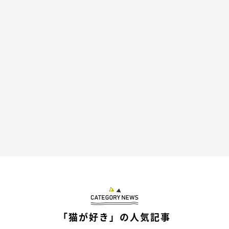
「ねえー、こっち来てニャー(´・ω・`)」
と、パパさんに助けを求めるビビちゃんなのでした♡
「猫が好き」の人気記事