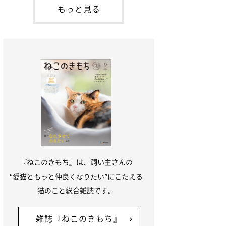
本名：ドミトリー・ドンスコイ）。ドンち
もっと見る
ゃんは、保護猫でした。ドンちゃんが見つ
かったのは、飼い主さんの姉の勤め先の敷
地内でした。ゴミ袋に入れられている
『ねこのきもち』は、飼い主さんの
“愛猫ともっと仲良くなりたい”にこたえる
猫のこと総合雑誌です。
雑誌『ねこのきもち』