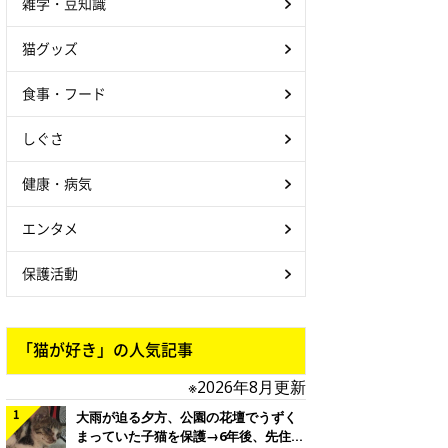
雑学・豆知識
猫グッズ
食事・フード
しぐさ
健康・病気
エンタメ
保護活動
「猫が好き」の人気記事
※2026年8月更新
大雨が迫る夕方、公園の花壇でうずく
まっていた子猫を保護→6年後、先住猫