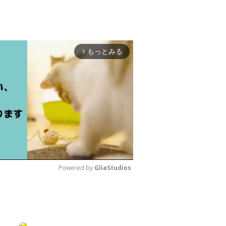
もっとみる
arrow_forward_ios
Powered by 
GliaStudios
M
u
t