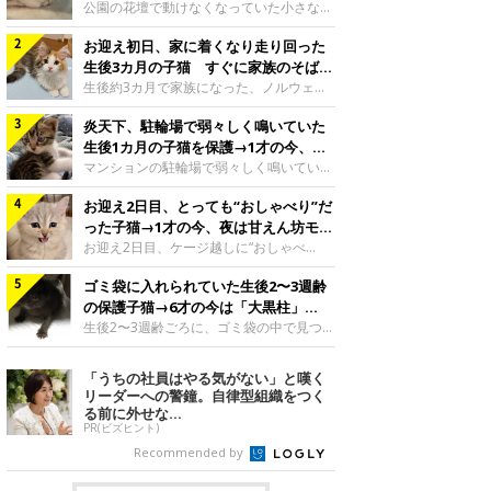
と“姉妹”のような関係に
公園の花壇で動けなくなっていた小さな子
猫。家族に迎えられてから6年、先住猫と
お迎え初日、家に着くなり走り回った
の間には深い絆が育まれていました。保護
当時のティダちゃん。
生後3カ月の子猫 すぐに家族のそばで
@muumuu62197189紹介するのは、
落ち着く姿に「迎えてよかった」
生後約3カ月で家族になった、ノルウェー
X（旧Twitter）ユーザー
ジャンフォレストキャットの子猫。お迎え
@muumuu62197189さんの愛猫・ティダ
炎天下、駐輪場で弱々しく鳴いていた
翌日には、すでに家でくつろぐ様子を見せ
ちゃん（取材時6才）の成長記録です。こ
ていました。お迎え翌日、ベッドでうとう
生後1カ月の子猫を保護→1才の今、筋
ちらは、生後3カ月ごろのティダちゃん。
とするむうちゃんお迎え翌日のむうちゃ
肉質でツンデレなコに成長
マンションの駐輪場で弱々しく鳴いてい
飼い主さんが出会ったのは、夜から大雨に
ん。@umimugi0304紹介するのは、
た、生後1カ月ほどの子猫。家族に迎えら
なると予報されていた日の夕方でした。花
Instagramユーザー@umimugi0304さんの
お迎え2日目、とっても“おしゃべり”だ
れてから1年、体も行動も大きく成長しま
壇で動けずにいた子猫保護したばかりのテ
愛猫・むうちゃん（撮影時、生後約3カ月
した。炎天下の駐輪場で鳴いていた小さな
った子猫→1才の今、夜は甘えん坊モー
ィダちゃん。@muumuu62197189飼い主
／ノルウェージャンフォレストキャッ
子猫保護当時のモモちゃん。@Kingponzu
ドになるコに成長！
お迎え2日目、ケージ越しに“おしゃべ
さんは、公園の
ト）。こちらは、お迎え翌日に撮影された
紹介するのは、X（旧Twitter）ユーザー
り”する姿を見せていた子猫。1才になった
一枚。ゴハンをお腹いっぱい食べたむうち
@Kingponzuさんの愛猫・モモちゃん（取
ゴミ袋に入れられていた生後2〜3週齢
今も見せる愛らしい姿にキュンとします。
ゃんは眠くなり、飼い主さん夫婦のベッド
材時1才）の成長記録です。こちらは、モ
お迎え2日目、ケージ越しに何かを伝える
の保護子猫→6才の今は「大黒柱」
でうとうとし始めたのだとか。飼い主さ
モちゃんが生後1カ月ごろに撮影された一
ももちゃん“おしゃべり”なももちゃん。
に！ 美しい黒猫に成長した姿にグッ
生後2〜3週齢ごろに、ゴミ袋の中で見つか
枚。飼い主さんの自宅マンションの駐輪場
@poocoonyan紹介するのは、Instagram
った小さな命。ミルクから育てられたその
とくる
で鳴いていたところを保護された当時の姿
ユーザー@poocoonyanさんの愛猫・もも
子猫は今、家族に欠かせない存在へと成長
「うちの社員はやる気がない」と嘆く
です。子猫時代のモモちゃん。
ちゃん（取材時1才／マンチカン）です。
しました。ゴミ袋の中で見つかった、ミニ
リーダーへの警鐘。自律型組織をつく
@Kingponzuその日は気温が35℃を
こちらの動画は、ももちゃんが生後2カ月
モグラのような子猫よちよち歩きをしてい
る前に外せな...
を過ぎたころ、お迎え2日目に撮影された
たころの、生後2〜3週齢ごろのドンちゃ
PR(ビズヒント)
もの。新しい環境にゆっくり慣れてもらう
ん。@doddou_1今回紹介するのは、
Recommended by
ため、当時はケージの中で過ごしていまし
X（旧Twitter）ユーザー@doddou_1さん
た。鳴いてアピールするももち
の愛猫・ドンちゃん（取材時、推定6才／