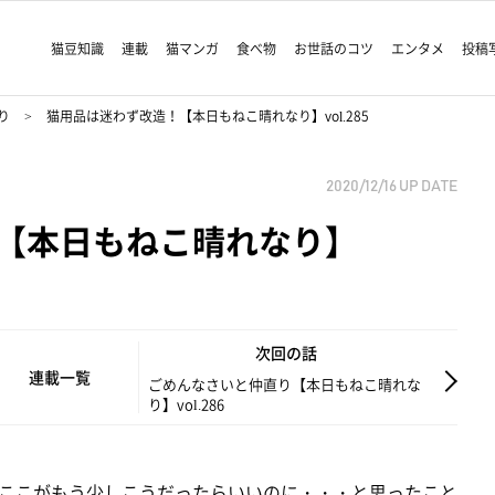
猫豆知識
連載
猫マンガ
食べ物
お世話のコツ
エンタメ
投稿
り
猫用品は迷わず改造！【本日もねこ晴れなり】vol.285
2020/12/16
UP DATE
【本日もねこ晴れなり】
次回の話
連載一覧
ごめんなさいと仲直り【本日もねこ晴れな
り】vol.286
ここがもう少しこうだったらいいのに・・・と思ったこと