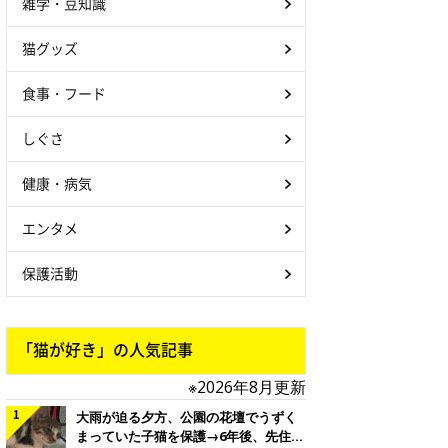
雑学・豆知識
猫グッズ
食事・フード
しぐさ
健康・病気
エンタメ
保護活動
「猫が好き」の人気記事
※2026年8月更新
大雨が迫る夕方、公園の花壇でうずく
まっていた子猫を保護→6年後、先住猫