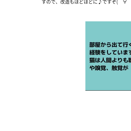
すので、改造もほどほどに♪ですぞ(＾∀＾