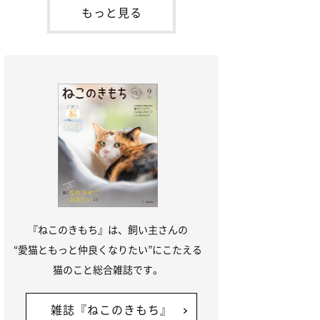
本名：ドミトリー・ドンスコイ）。ドンち
もっと見る
ゃんは、保護猫でした。ドンちゃんが見つ
かったのは、飼い主さんの姉の勤め先の敷
地内でした。ゴミ袋に入れられている
『ねこのきもち』は、飼い主さんの
“愛猫ともっと仲良くなりたい”にこたえる
猫のこと総合雑誌です。
雑誌『ねこのきもち』