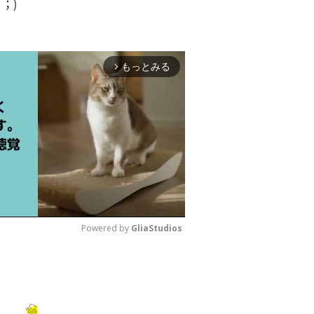
；)
もっとみる
arrow_forward_ios
Powered by 
GliaStudios
M
u
t