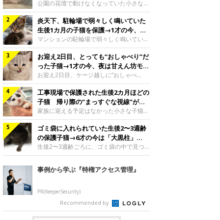
と“姉妹”のような関係に
公園の花壇で動けなくなっていた小さな子
猫。家族に迎えられてから6年、先住猫と
炎天下、駐輪場で弱々しく鳴いていた
の間には深い絆が育まれていました。保護
当時のティダちゃん。
生後1カ月の子猫を保護→1才の今、筋
@muumuu62197189紹介するのは、
肉質でツンデレなコに成長
マンションの駐輪場で弱々しく鳴いてい
X（旧Twitter）ユーザー
た、生後1カ月ほどの子猫。家族に迎えら
@muumuu62197189さんの愛猫・ティダ
お迎え2日目、とっても“おしゃべり”だ
れてから1年、体も行動も大きく成長しま
ちゃん（取材時6才）の成長記録です。こ
した。炎天下の駐輪場で鳴いていた小さな
った子猫→1才の今、夜は甘えん坊モー
ちらは、生後3カ月ごろのティダちゃん。
子猫保護当時のモモちゃん。@Kingponzu
ドになるコに成長！
お迎え2日目、ケージ越しに“おしゃべ
飼い主さんが出会ったのは、夜から大雨に
紹介するのは、X（旧Twitter）ユーザー
り”する姿を見せていた子猫。1才になった
なると予報されていた日の夕方でした。花
@Kingponzuさんの愛猫・モモちゃん（取
工事現場で保護された生後2カ月ほどの
今も見せる愛らしい姿にキュンとします。
壇で動けずにいた子猫保護したばかりのテ
材時1才）の成長記録です。こちらは、モ
お迎え2日目、ケージ越しに何かを伝える
子猫 帰り際の“まっすぐな視線”が忘
ィダちゃん。@muumuu62197189飼い主
モちゃんが生後1カ月ごろに撮影された一
ももちゃん“おしゃべり”なももちゃん。
れられず、家族の一員に
家族に迎える予定はなかった小さな子猫。
さんは、公園の
枚。飼い主さんの自宅マンションの駐輪場
@poocoonyan紹介するのは、Instagram
帰り際に見せた姿が、飼い主さんの心に残
で鳴いていたところを保護された当時の姿
ユーザー@poocoonyanさんの愛猫・もも
ゴミ袋に入れられていた生後2〜3週齢
りました。保護当時の夏目ちゃん。
です。子猫時代のモモちゃん。
ちゃん（取材時1才／マンチカン）です。
@shibainu_rintaro紹介するのは、
の保護子猫→6才の今は「大黒柱」
@Kingponzuその日は気温が35℃を
こちらの動画は、ももちゃんが生後2カ月
Instagramユーザー@shibainu_rintaroさ
に！ 美しい黒猫に成長した姿にグッ
生後2〜3週齢ごろに、ゴミ袋の中で見つか
を過ぎたころ、お迎え2日目に撮影された
んの愛猫・夏目（なつめ）ちゃん（取材時
った小さな命。ミルクから育てられたその
とくる
もの。新しい環境にゆっくり慣れてもらう
3才）。工事現場で親猫とはぐれたとみら
子猫は今、家族に欠かせない存在へと成長
事例から学ぶ『特権アクセス管理』
ため、当時はケージの中で過ごしていまし
れ、保護された当時は生後2カ月ほどだっ
しました。ゴミ袋の中で見つかった、ミニ
た。鳴いてアピールするももち
たといいます。新しい飼い主を探すつもり
モグラのような子猫よちよち歩きをしてい
が……保護されてケージに入っている夏目
たころの、生後2〜3週齢ごろのドンちゃ
PR(KeeperSecurity)
ちゃん。@shibainu_rintaro夏目ちゃんを
ん。@doddou_1今回紹介するのは、
Recommended by
保護したのは、以前、飼い主さんの愛猫・
X（旧Twitter）ユーザー@doddou_1さん
ちくわく
の愛猫・ドンちゃん（取材時、推定6才／