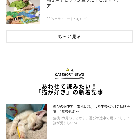
にゃんこカプセル 公式サイト
ア ...
PR(タカラトミー｜Hugkum)
もっと見る
あわせて読みたい！
「猫が好き」の新着記事
遊びの途中で「電池切れ」した生後3カ月の保護子
猫 1年後も変 …
生後3カ月のころから、遊びの途中で眠ってしまう
姿が愛らしい神 …
猫が安全に上下運動するなら、キャットタワ