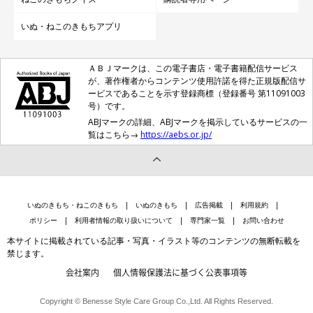
いぬ・ねこのきもちアプリ
ＡＢＪマークは、この電子書店・電子書籍配信サービス
が、著作権者からコンテンツ使用許諾を得た正規版配信サ
ービスであることを示す登録商標（登録番号 第11091003
号）です。
ABJマークの詳細、ABJマークを掲示しているサービスの一
覧はこちら→
https://aebs.or.jp/
いぬのきもち・ねこのきもち
いぬのきもち
広告掲載
利用規約
ポリシー
利用者情報の取り扱いについて
専門家一覧
お問い合わせ
本サイトに掲載されている記事・写真・イラスト等のコンテンツの無断転載を
禁じます。
会社案内
個人情報保護法に基づく公表事項等
Copyright © Benesse Style Care Group Co.,Ltd. All Rights Reserved.