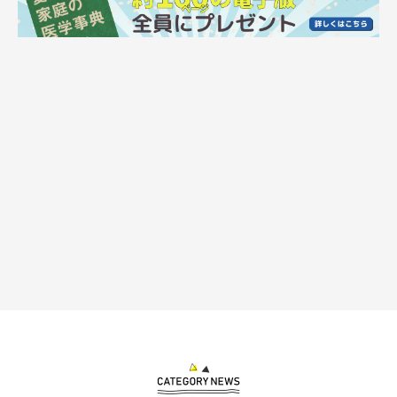
ンされた多面体のカプセルで、同じく『シルバーバインにゃんこ
王国』さんから販売されているキャットタワー（＝「にゃんこタ
ワー」）につなげるパーツのひとつ。
キャットタワーの上部に「にゃんこカプセル」をつければ、猫は
好奇心をそそられ登りたくなる――。「にゃんこカプセル」は、
キャットタワーに登る猫の“ごほうび”としての役割もあるそうで
す。
ちなみに、
猫は野生時代の名残で、高いところに居ると安心する
と考えられており、また、身を隠せる場所があるとストレスがた
まりにくい
といわれているので、「にゃんこカプセル」があれ
ば、猫のお気に入りの居場所にもなるかもしれませんね！