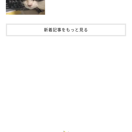
ねこのきもち投稿写真ギャラリー
猫のなかには、キャットタワーには登らず、カーテンレールやタ
新着記事をもっと見る
ンスの上などに登って過ごす子もいますが、
猫が安全に使えるよ
う作られたキャットタワーのほうが、飼い主さんも安心
できるは
ず。以下の記事ではキャットタワーの種類や選び方について詳し
く解説しているので、あわせて参考にしてみてくださいね！
関連記事:
キャットタワーを置こう！種類やアレンジ、選
び方をチャートで紹介
愛猫との快適な暮らしに役立つ「キャットタワー」。今回は、キャ
ットタワーの必要性や種類について解説します。チャート付きの選
び方やおすすめの商品、キャットタワーが置けない場合の裏ワザも
ご紹介しているので参考にしてみてくださいね！
参照／プレスリリース
参考／ねこのきもちWEB MAGAZINE『キャットタワーを置こう！
種類やアレンジ、選び方をチャートで紹介』（監修：ねこのきも