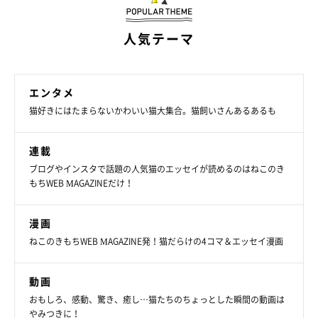
ち相談室獣医師）
文／ハセベサチコ
人気テーマ
エンタメ
猫好きにはたまらないかわいい猫大集合。猫飼いさんあるあるも
連載
ブログやインスタで話題の人気猫のエッセイが読めるのはねこのき
もちWEB MAGAZINEだけ！
漫画
ねこのきもちWEB MAGAZINE発！猫だらけの4コマ＆エッセイ漫画
動画
おもしろ、感動、驚き、癒し…猫たちのちょっとした瞬間の動画は
やみつきに！