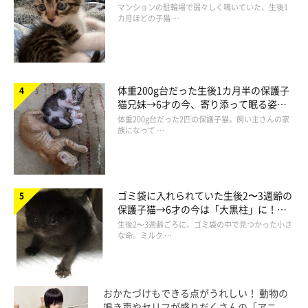
でツンデレなコに成長
マンションの駐輪場で弱々しく鳴いていた、生後1
カ月ほどの子猫 …
体重200g台だった生後1カ月半の保護子
猫兄妹→6才の今、寄り添って眠る姿に
ほっこり！
体重200g台だった2匹の保護子猫。飼い主さんの家
＠Press
族になって …
なお、「にゃんこカプセル」には、アクリル窓がついているの
で、飼い主さんはカプセルの外側から愛猫の様子を見て楽しむこ
ゴミ袋に入れられていた生後2〜3週齢の
ともできます。横408mm×奥400mm×高さ340mmという適度な
保護子猫→6才の今は「大黒柱」に！
サイズ感も、猫がよろこぶポイントになりそうですね◎
美しい黒猫に成長した姿にグッとくる
生後2〜3週齢ごろに、ゴミ袋の中で見つかった小さ
な命。ミルク …
「にゃんこカプセル」の詳しい情報が気になるかたは、公式サイ
トでチェックしてみてはいかがでしょうか。
おかたづけもできる点がうれしい！ 動物の
鳴き声やセリフが盛りだくさんの「アニ