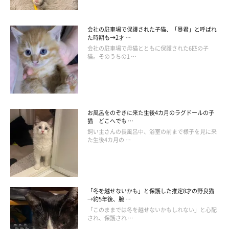
ーがおすすめ
会社の駐車場で保護された子猫、「暴君」と呼ばれ
た時期も→2才 …
会社の駐車場で母猫とともに保護された6匹の子
猫。そのうちの1 …
お風呂をのぞきに来た生後4カ月のラグドールの子
猫 どこへでも …
飼い主さんの長風呂中、浴室の前まで様子を見に来
た生後4カ月の …
「冬を越せないかも」と保護した推定8才の野良猫
→約5年後、腕 …
「このままでは冬を越せないかもしれない」と心配
され、保護され …