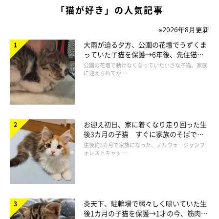
「猫が好き」の人気記事
※2026年8月更新
大雨が迫る夕方、公園の花壇でうずくま
っていた子猫を保護→6年後、先住猫
と“姉妹”のような関係に
公園の花壇で動けなくなっていた小さな子猫。家族
に迎えられてか …
お迎え初日、家に着くなり走り回った生
後3カ月の子猫 すぐに家族のそばで落
ち着く姿に「迎えてよかった」
生後約3カ月で家族になった、ノルウェージャンフ
飼い主さんが中の様子をこっそりチェックで
ォレストキャッ …
きるのも◎
炎天下、駐輪場で弱々しく鳴いていた生
後1カ月の子猫を保護→1才の今、筋肉質