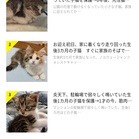
と“姉妹”のような関係に
公園の花壇で動けなくなっていた小さな子猫。家族
に迎えられてか …
お迎え初日、家に着くなり走り回った生
後3カ月の子猫 すぐに家族のそばで落
ち着く姿に「迎えてよかった」
生後約3カ月で家族になった、ノルウェージャンフ
ォレストキャッ …
炎天下、駐輪場で弱々しく鳴いていた生
後1カ月の子猫を保護→1才の今、筋肉質
でツンデレなコに成長
マンションの駐輪場で弱々しく鳴いていた、生後1
カ月ほどの子猫 …
あったかそうだね！
コットンさんは、もともと動物が好きで、外でねこを見かけた時
は「触れてみたいな」「仲良くなりたいな」と思っていました