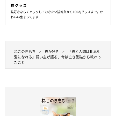
猫グッズ
猫好きならチェックしておきたい猫雑貨から100均グッズまで。か
わいい集まってます
ねこのきもち
猫が好き
「猫と人間は相思相
たゆちゃん（左）＆猫助くん（右）写真でも立体感が伝わります！
愛になれる」飼い主が語る、今は亡き愛猫から教わっ
たこと
綿棒アートは口コミで広がっていき、
今まで付き合いのなかった
人たちや、いろいろな猫たちと出会うことができて、コットンさ
んは「世界が広がった気がしている」
とのこと。お客さんたち
も、自分の愛猫がアートになることにきっと喜んでいることでし
ょう！
たゆちゃんは、コットンさんと奥様だけでなく、作品を手にした
お客さんたちにも幸せを届けるきっかけを作ってくれたのです