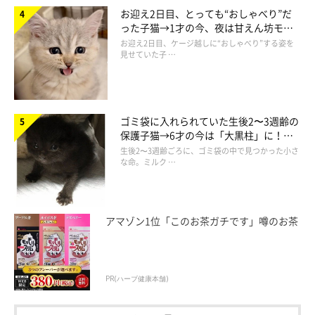
お迎え2日目、とっても“おしゃべり”だ
が、野良猫の多くは警戒心が強く、触れる機会はありませんでし
った子猫→1才の今、夜は甘えん坊モー
た。なので、
「人間がねこに興味があっても、ねこは人間にあま
ドになるコに成長！
お迎え2日目、ケージ越しに“おしゃべり”する姿を
見せていた子 …
り興味がない動物なのだろう」
と思っていたそうです。
しかし、たゆちゃんたち3匹のねこと暮らしたことで、
「ねこに
よっては、人間と触れたいという気持ちがあることを知り、人間
ゴミ袋に入れられていた生後2〜3週齢の
保護子猫→6才の今は「大黒柱」に！
の片思いではなく、相思相愛になれる」
ことを実感したといいま
美しい黒猫に成長した姿にグッとくる
生後2〜3週齢ごろに、ゴミ袋の中で見つかった小さ
す。
な命。ミルク …
たゆちゃんとは短い期間しか一緒に過ごせませんでしたが、コッ
トンさんが
「妻とたゆちゃんに会っていなかったら、こんな幸せ
アマゾン1位「このお茶ガチです」噂のお茶
な人生は絶対なかった」と言うほど、大きな存在
でした。それ
に、亡くなった後にもコットンさんの人生に大きな影響を及ぼす
ことになるのです。
PR(ハーブ健康本舗)