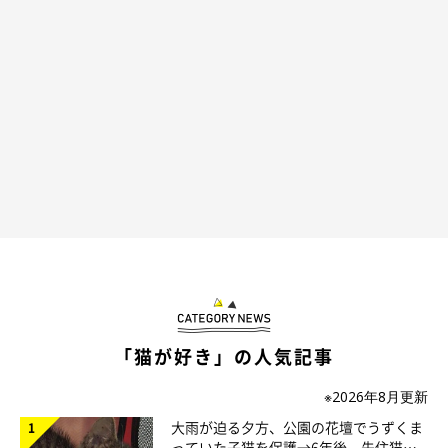
ケーションを喜び、楽しんでいました。
過去形なのは、
たゆちゃんはコットンさんと家族になってからわ
ずか1年で急に体調が悪化し、この世を去ってしまった
からなの
です。
たゆちゃんが教えてくれたこと…「ねこと人
間は相思相愛になれる」
「猫が好き」の人気記事
※2026年8月更新
大雨が迫る夕方、公園の花壇でうずくま
っていた子猫を保護→6年後、先住猫