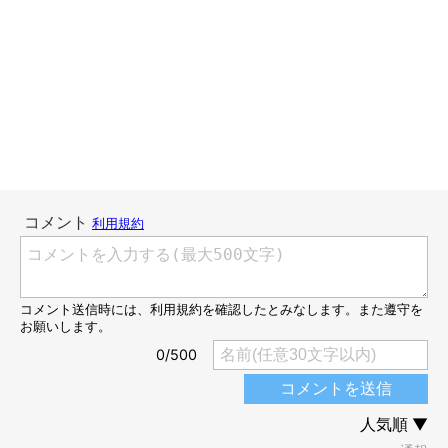
天使の寝顔♪気持ちよさそう
これまでにねこを飼ったことがなく、強く意識をしたこともなか
ったというコットンさん。後に奥様となる彼女さんが、ご実家で
ねこを飼っていたことから、初めて対面することに。
彼女さんのおうちには、
最年長の「猫丸」、きょうだいの「猫
助」と「猫太夫」（通称：たゆちゃん）の3匹
がいました。コッ
トンさんが初めてたゆちゃんに会ったとき、
たゆちゃんは飛びつ
いて歓迎してくれ、一瞬でハートを鷲づかみにされた
といいま
す。
たゆちゃんと猫助くんは、彼女さんが通勤途中に道端で遭遇し、