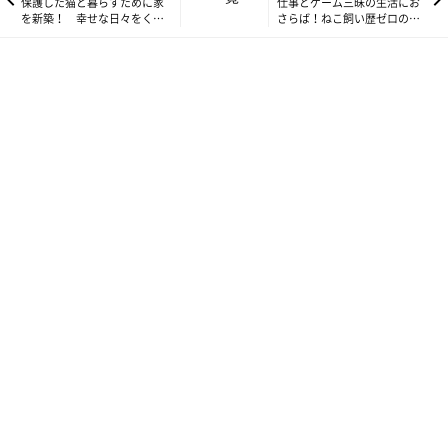
保護した猫と暮らすために家
仕事とゲーム三昧の生活にお
を新築！ 幸せな日々をくれ
さらば！ねこ飼い歴ゼロのカ
る愛猫との「運命的な出会
ップル、猫と電撃的な出会い
一瞬でハートを鷲づかみ♡初対面でもフレン
い」とは
を果たす
ドリーなたゆちゃん