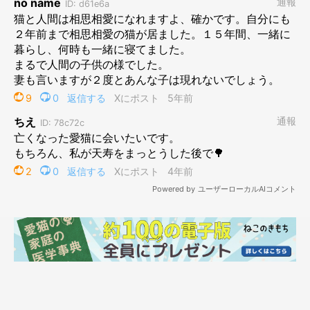
保護したねこです。
共に猫風邪を患ってボロボロの状態で、一命はとりとめたもの
の、たゆちゃんは片目の視力を失い、猫助くんは両目を失明して
しまいました。
2匹は目にハンディを抱えながらも全くそれ感じさせず、コット
ンさんは
「かわいい」だけでなく、生命力の力強さも感じたそう
です。
そしてコットンさんと彼女さんは結婚し、3匹そろって家族にな
りました。
たゆちゃんは、
コットンさんが手を広げて声をかけると飛びつい
てくるし、病院に行っても先生に飛びつくという「愛嬌があり、
天使のような子」だった
といいます。ボールを転がすと返してく
れたりもする賢い子でもあり、コットンさんはこうしたコミュニ