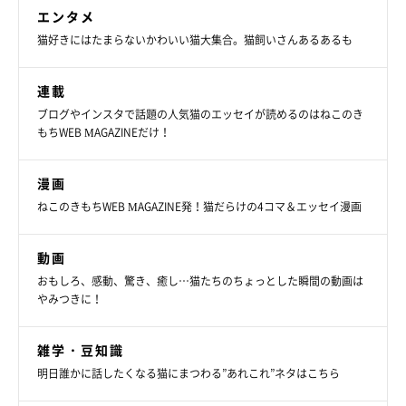
し込んでみると……ジャストフィット！
エンタメ
白い綿棒と黒い綿棒を組み合わせて、たゆちゃん、猫助くん、猫
猫好きにはたまらないかわいい猫大集合。猫飼いさんあるあるも
丸くんをモチーフとした作品
を作り始めたのです。
連載
爪とぎと綿棒の組み合わせ、もうその発想が芸術家ですよね。
ブログやインスタで話題の人気猫のエッセイが読めるのはねこのき
もちWEB MAGAZINEだけ！
爪とぎを使うのは、「ねこのための物を人間も使うことで、ねこ
と人間の接点を増やしたい」というコットンさんの想い
も込めら
漫画
れています。それに、
「半立体の存在感、爪とぎというねことの
ねこのきもちWEB MAGAZINE発！猫だらけの4コマ＆エッセイ漫画
つながりのある素材が、ねことの思い出を呼び起こしてくれる」
とコットンさん。たゆちゃんとの思い出が、綿棒アートの原動力
動画
の一つになったんですね。
おもしろ、感動、驚き、癒し…猫たちのちょっとした瞬間の動画は
筆者は作品を拝見した瞬間に、心がじんわり温かくなるのを感じ
やみつきに！
ました。と同時に「たゆちゃんと猫助くんにそっくり！」とびっ
くりしました。
雑学・豆知識
明日誰かに話したくなる猫にまつわる”あれこれ”ネタはこちら