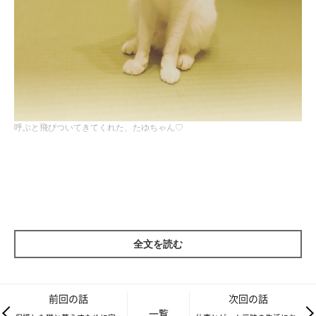
呼ぶと飛びついてきてくれた、たゆちゃん♡
「男と猫のちょっとイイ関係 男と猫EPISODE」にたくさんのご
応募をいただき、ありがとうございました。
今回は、「ねこのきもちWEB MAGAZINE」編集室が選んだ
神奈川
全文を読む
県のコットンさん＆愛猫・たゆちゃん（♀）
のエピソードをご紹
介♪
前回の話
次回の話
一覧