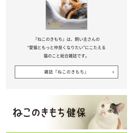
ね。
現在、コットンさんは
新たに2匹のねこを迎え、奥様と一緒に4匹
と幸せに暮らしている
そうです。「ねこと一緒に生活している
と、おもちゃも作りたくなる」とおっしゃっているので、コット
『ねこのきもち』は、飼い主さんの
ンさんの素敵なセンスを活かしたねこのおもちゃも見てみたいで
“愛猫ともっと仲良くなりたい”にこたえる
すね！！
猫のこと総合雑誌です。
雑誌『ねこのきもち』
ご投稿ありがとうございました！
ねこのきもちWEB MAGAZINE「Joy full. Cat Life！MEN’S CAT」
では、その他にもたくさんの男と猫エピソードをご紹介していま
す。