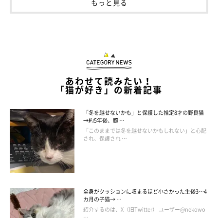
もっと見る
「ねこと人に接点のある作品」を考案！新た
な世界が広がり、2匹のねこも仲間入り
あわせて読みたい！
「猫が好き」の新着記事
「冬を越せないかも」と保護した推定8才の野良猫
→約5年後、腕 …
「このままでは冬を越せないかもしれない」と心配
され、保護され …
全身がクッションに収まるほど小さかった生後3～4
カ月の子猫→ …
紹介するのは、X（旧Twitter） ユーザー@nekowo
…