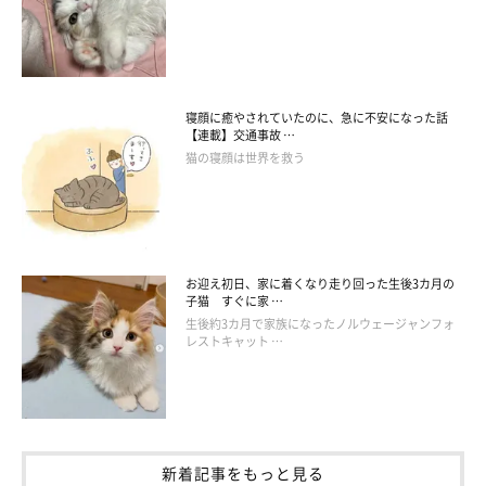
寝顔に癒やされていたのに、急に不安になった話
【連載】交通事故 …
猫の寝顔は世界を救う
おすまし顔の猫助くん
お迎え初日、家に着くなり走り回った生後3カ月の
子猫 すぐに家 …
生後約3カ月で家族になったノルウェージャンフォ
実は、コットンさんは
美術大学を卒業された彫刻家
です。ある
レストキャット …
日、買った猫砂が入っていたダンボールが“おうち柄”だったた
め、これを使って
猫マンション
を作ろうと思いつきました。
3つのダンボールを重ねて作った猫マンションは、
全盲の猫助く
新着記事をもっと見る
んが上の階に登りにくいという欠点
がありました。そこで、
ねこ