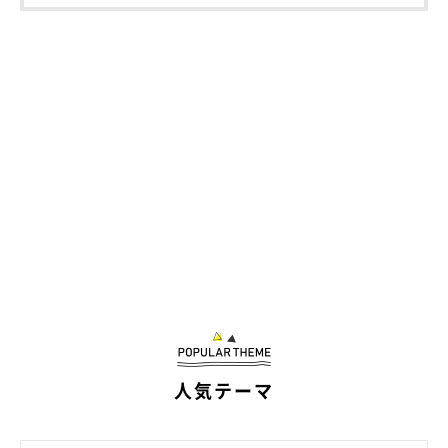
の爪とぎと竹串を使い、階段を作ることに。
なんてゴージャスな3階建ての猫マンションなのでしょう！
たゆちゃんにそっくりな綿棒アート
この経験から、コットンさんは
「爪とぎは工作の素材としてとて
人気テーマ
も便利だ」
と気付き、他にも何か作れないかと考えました。綿棒
の軸が爪とぎの穴にうまく合いそうだったので、半分に切って差