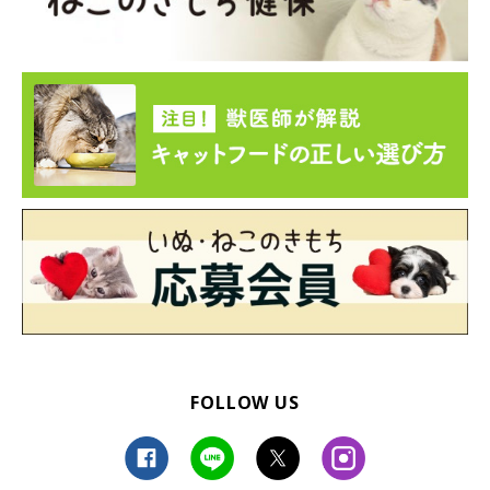
写真提供・取材協力／
@uni_hiyori4さん
、
@chima_yukipianoさ
ん
、
@kyonica21さん
取材・文／sorami
FOLLOW US