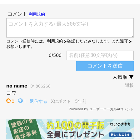
ろいです。あと、長めのおヒゲもきちんと収まってくれるのもい
いです」
と、@uni_hiyori4さんは話していました。