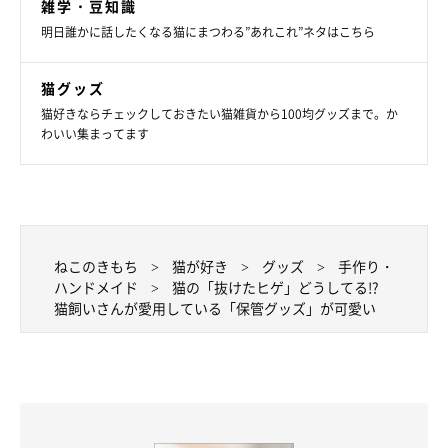
雑学・豆知識
明日誰かに話したくなる猫にまつわる”あれこれ”ネタはこちら
猫グッズ
@kyonica21
猫好きならチェックしておきたい猫雑貨から100均グッズまで。か
わいい集まってます
Instagramユーザーの
@kyonica21さん
は、愛猫・ニカちゃんがモ
デルになった似顔絵のグラス「ニカダンスグラス」の中に入れて
保管しているそう。
ねこのきもち
猫が好き
グッズ
手作り・
当初、このグラスは飾って楽しんでいたそうですが、
「ちょうど
ハンドメイド
猫の「抜けたヒゲ」どうしてる!?
ヒゲ入れるのにもってこいじゃん！」
と閃いてからは、「抜けヒ
猫飼いさんが愛用している「保管グッズ」が可愛い
ゲハンター」として活用しているのだとか。抜けたヒゲを入れる
たびに、愛猫の似顔絵を見てニヤニヤできるのが、お気に入りの
ポイントだそうです。
じつは@kyonica21さんは、このグラスのほかにもヒゲ入れがあ