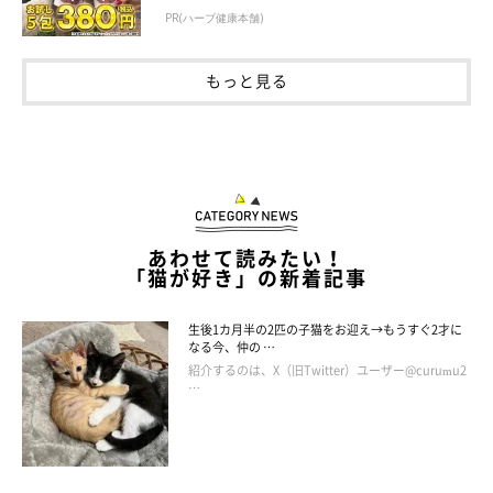
PR(ハーブ健康本舗)
もっと見る
あわせて読みたい！
@chima_yukipiano
「猫が好き」の新着記事
@chima_yukipianoさんは、ぬいぐるみのほかにもヒゲを保管し
生後1カ月半の2匹の子猫をお迎え→もうすぐ2才に
なる今、仲の …
ておくアイテムがあるそうです。先代猫のヒゲは、おもに
試験管
紹介するのは、X（旧Twitter）ユーザー@curumu2
の中に大切にしまっているそう。試験管は100円ショップで購入
…
したものなのだとか。ちょうどいいサイズ感で、中が透けて見え
るのもいいですよね♪