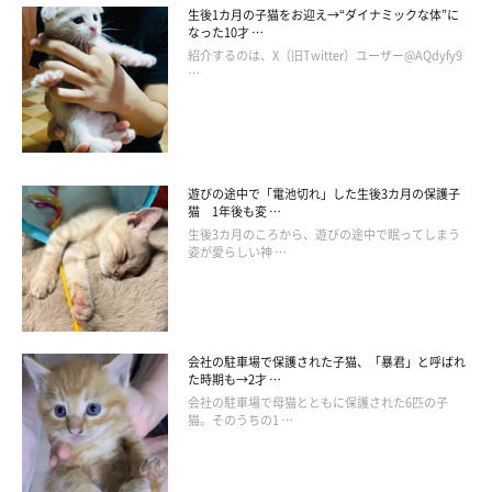
生後1カ月の子猫をお迎え→“ダイナミックな体”に
なった10才 …
紹介するのは、X（旧Twitter）ユーザー@AQdyfy9
…
遊びの途中で「電池切れ」した生後3カ月の保護子
猫 1年後も変 …
生後3カ月のころから、遊びの途中で眠ってしまう
姿が愛らしい神 …
会社の駐車場で保護された子猫、「暴君」と呼ばれ
た時期も→2才 …
会社の駐車場で母猫とともに保護された6匹の子
猫。そのうちの1 …
@chima_yukipiano