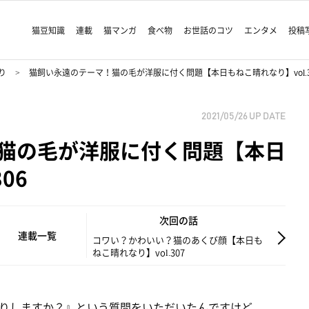
猫豆知識
連載
猫マンガ
食べ物
お世話のコツ
エンタメ
投稿
り
猫飼い永遠のテーマ！猫の毛が洋服に付く問題【本日もねこ晴れなり】vol.3
2021/05/26
UP DATE
猫の毛が洋服に付く問題【本日
06
次回の話
連載一覧
コワい？かわいい？猫のあくび顔【本日も
ねこ晴れなり】vol.307
りしますか？』という質問をいただいたんですけど