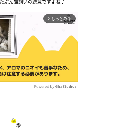
たぶん猫飼いの総意ですよね♪
もっとみる
arrow_forward_ios
Powered by 
GliaStudios
M
u
t
e