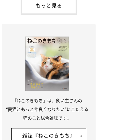
本名：ドミトリー・ドンスコイ）。ドンち
もっと見る
ゃんは、保護猫でした。ドンちゃんが見つ
かったのは、飼い主さんの姉の勤め先の敷
地内でした。ゴミ袋に入れられている
『ねこのきもち』は、飼い主さんの
“愛猫ともっと仲良くなりたい”にこたえる
猫のこと総合雑誌です。
雑誌『ねこのきもち』