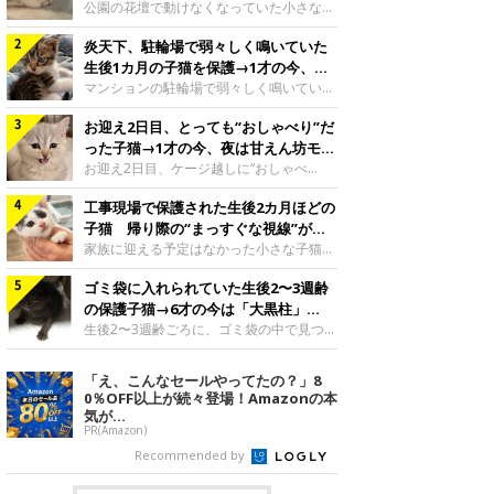
と“姉妹”のような関係に
公園の花壇で動けなくなっていた小さな子
猫。家族に迎えられてから6年、先住猫と
炎天下、駐輪場で弱々しく鳴いていた
の間には深い絆が育まれていました。保護
当時のティダちゃん。
生後1カ月の子猫を保護→1才の今、筋
@muumuu62197189紹介するのは、
肉質でツンデレなコに成長
マンションの駐輪場で弱々しく鳴いてい
X（旧Twitter）ユーザー
た、生後1カ月ほどの子猫。家族に迎えら
@muumuu62197189さんの愛猫・ティダ
お迎え2日目、とっても“おしゃべり”だ
れてから1年、体も行動も大きく成長しま
ちゃん（取材時6才）の成長記録です。こ
した。炎天下の駐輪場で鳴いていた小さな
った子猫→1才の今、夜は甘えん坊モー
ちらは、生後3カ月ごろのティダちゃん。
子猫保護当時のモモちゃん。@Kingponzu
ドになるコに成長！
お迎え2日目、ケージ越しに“おしゃべ
飼い主さんが出会ったのは、夜から大雨に
紹介するのは、X（旧Twitter）ユーザー
り”する姿を見せていた子猫。1才になった
なると予報されていた日の夕方でした。花
@Kingponzuさんの愛猫・モモちゃん（取
工事現場で保護された生後2カ月ほどの
今も見せる愛らしい姿にキュンとします。
壇で動けずにいた子猫保護したばかりのテ
材時1才）の成長記録です。こちらは、モ
お迎え2日目、ケージ越しに何かを伝える
子猫 帰り際の“まっすぐな視線”が忘
ィダちゃん。@muumuu62197189飼い主
モちゃんが生後1カ月ごろに撮影された一
ももちゃん“おしゃべり”なももちゃん。
れられず、家族の一員に
家族に迎える予定はなかった小さな子猫。
さんは、公園の
枚。飼い主さんの自宅マンションの駐輪場
@poocoonyan紹介するのは、Instagram
帰り際に見せた姿が、飼い主さんの心に残
で鳴いていたところを保護された当時の姿
ユーザー@poocoonyanさんの愛猫・もも
ゴミ袋に入れられていた生後2〜3週齢
りました。保護当時の夏目ちゃん。
です。子猫時代のモモちゃん。
ちゃん（取材時1才／マンチカン）です。
@shibainu_rintaro紹介するのは、
の保護子猫→6才の今は「大黒柱」
@Kingponzuその日は気温が35℃を
こちらの動画は、ももちゃんが生後2カ月
Instagramユーザー@shibainu_rintaroさ
に！ 美しい黒猫に成長した姿にグッ
生後2〜3週齢ごろに、ゴミ袋の中で見つか
を過ぎたころ、お迎え2日目に撮影された
んの愛猫・夏目（なつめ）ちゃん（取材時
った小さな命。ミルクから育てられたその
とくる
もの。新しい環境にゆっくり慣れてもらう
3才）。工事現場で親猫とはぐれたとみら
子猫は今、家族に欠かせない存在へと成長
「え、こんなセールやってたの？」8
ため、当時はケージの中で過ごしていまし
れ、保護された当時は生後2カ月ほどだっ
しました。ゴミ袋の中で見つかった、ミニ
0％OFF以上が続々登場！Amazonの本
た。鳴いてアピールするももち
たといいます。新しい飼い主を探すつもり
モグラのような子猫よちよち歩きをしてい
気が...
が……保護されてケージに入っている夏目
たころの、生後2〜3週齢ごろのドンちゃ
PR(Amazon)
ちゃん。@shibainu_rintaro夏目ちゃんを
ん。@doddou_1今回紹介するのは、
Recommended by
保護したのは、以前、飼い主さんの愛猫・
X（旧Twitter）ユーザー@doddou_1さん
ちくわく
の愛猫・ドンちゃん（取材時、推定6才／