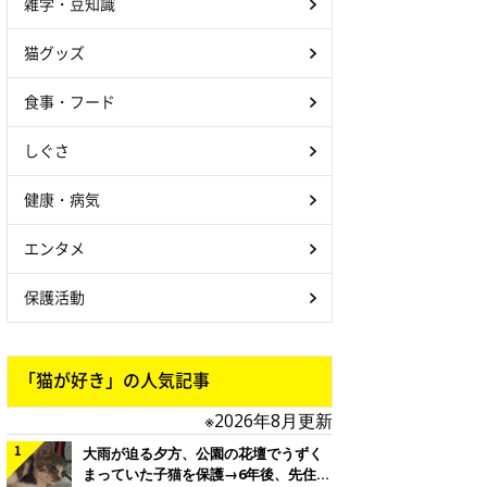
雑学・豆知識
猫グッズ
食事・フード
しぐさ
健康・病気
エンタメ
保護活動
「猫が好き」の人気記事
※2026年8月更新
大雨が迫る夕方、公園の花壇でうずく
まっていた子猫を保護→6年後、先住猫