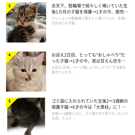
炎天下、駐輪場で弱々しく鳴いていた生
後1カ月の子猫を保護→1才の今、筋肉質
でツンデレなコに成長
マンションの駐輪場で弱々しく鳴いていた、生後1
カ月ほどの子猫 …
お迎え2日目、とっても“おしゃべり”だ
った子猫→1才の今、夜は甘えん坊モー
ドになるコに成長！
お迎え2日目、ケージ越しに“おしゃべり”する姿を
見せていた子 …
ゴミ袋に入れられていた生後2〜3週齢の
保護子猫→6才の今は「大黒柱」に！
美しい黒猫に成長した姿にグッとくる
生後2〜3週齢ごろに、ゴミ袋の中で見つかった小さ
な命。ミルク …