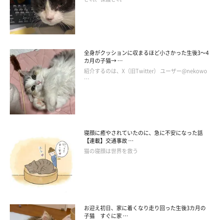
全身がクッションに収まるほど小さかった生後3～4
カ月の子猫→ …
紹介するのは、X（旧Twitter） ユーザー@nekowo
…
寝顔に癒やされていたのに、急に不安になった話
【連載】交通事故 …
猫の寝顔は世界を救う
お迎え初日、家に着くなり走り回った生後3カ月の
子猫 すぐに家 …