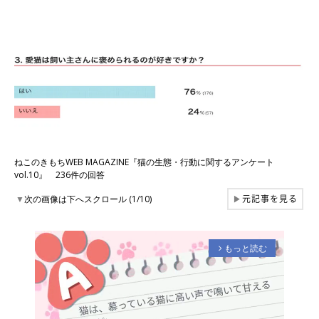
ねこのきもちWEB MAGAZINE『猫の生態・行動に関するアンケート
vol.10』 236件の回答
元記事を見る
▼
次の画像は下へスクロール (1/10)
▶
もっと読む
arrow_forward_ios