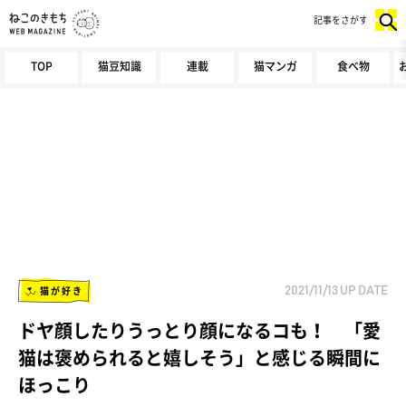
記事をさがす
TOP
猫豆知識
連載
猫マンガ
食べ物
猫が好き
2021/11/13
UP DATE
ドヤ顔したりうっとり顔になるコも！ 「愛
猫は褒められると嬉しそう」と感じる瞬間に
ほっこり