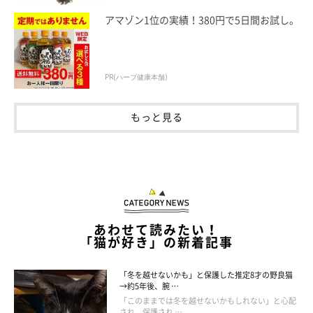
アマゾン1位の実績！380円で5日間お試し。
PR(ハーブ健康本舗)
もっと見る
あわせて読みたい！
「猫が好き」の新着記事
「冬を越せないかも」と保護した推定8才の野良猫
→約5年後、腕 …
「このままでは冬を越せないかもしれない」と心配
され、保護され …