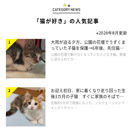
「猫が好き」の人気記事
※2026年8月更新
大雨が迫る夕方、公園の花壇でうずくま
っていた子猫を保護→6年後、先住猫
と“姉妹”のような関係に
公園の花壇で動けなくなっていた小さな子猫。家族
に迎えられてか …
お迎え初日、家に着くなり走り回った生
後3カ月の子猫 すぐに家族のそばで落
ち着く姿に「迎えてよかった」
生後約3カ月で家族になった、ノルウェージャンフ
ォレストキャッ …