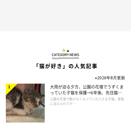
「猫が好き」の人気記事
※2026年8月更新
大雨が迫る夕方、公園の花壇でうずくま
っていた子猫を保護→6年後、先住猫
と“姉妹”のような関係に
公園の花壇で動けなくなっていた小さな子猫。家族
に迎えられてか …