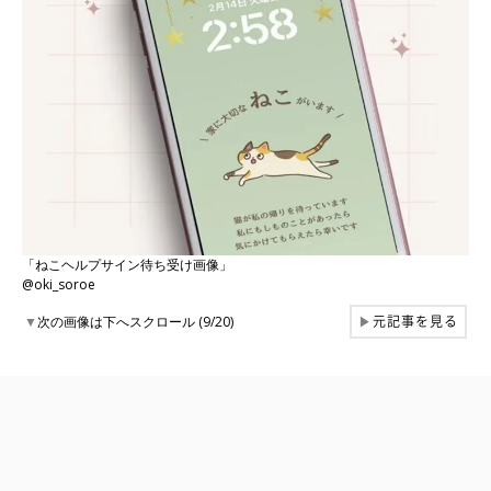
「ねこヘルプサイン待ち受け画像」
@oki_soroe
元記事を見る
▼
次の画像は下へスクロール (9/20)
▶