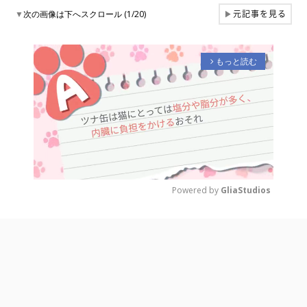
元記事を見る
▼
次の画像は下へスクロール (1/20)
▶
もっと読む
arrow_forward_ios
Powered by 
GliaStudios
M
u
t
e