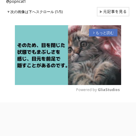
@popncat1
元記事を見る
▼
次の画像は下へスクロール (1/5)
▶
もっと読む
arrow_forward_ios
Powered by 
GliaStudios
M
u
t
e