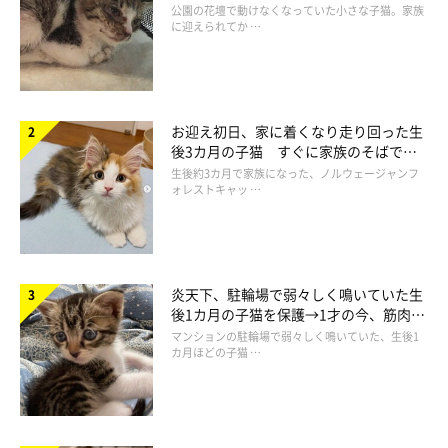
と“姉妹”のような関係に
公園の花壇で動けなくなっていた小さな子猫。家族
に迎えられてか …
お迎え初日、家に着くなり走り回った生
後3カ月の子猫 すぐに家族のそばで落
ち着く姿に「迎えてよかった」
生後約3カ月で家族になった、ノルウェージャンフ
ォレストキャッ …
炎天下、駐輪場で弱々しく鳴いていた生
後1カ月の子猫を保護→1才の今、筋肉質
でツンデレなコに成長
マンションの駐輪場で弱々しく鳴いていた、生後1
カ月ほどの子猫 …