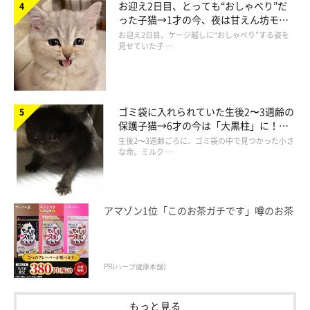
お迎え2日目、とっても“おしゃべり”だ
った子猫→1才の今、夜は甘えん坊モー
ドになるコに成長！
お迎え2日目、ケージ越しに“おしゃべり”する姿を
見せていた子 …
ゴミ袋に入れられていた生後2〜3週齢の
保護子猫→6才の今は「大黒柱」に！
美しい黒猫に成長した姿にグッとくる
生後2〜3週齢ごろに、ゴミ袋の中で見つかった小さ
な命。ミルク …
アマゾン1位「このお茶ガチです」噂のお茶
PR(ハーブ健康本舗)
もっと見る