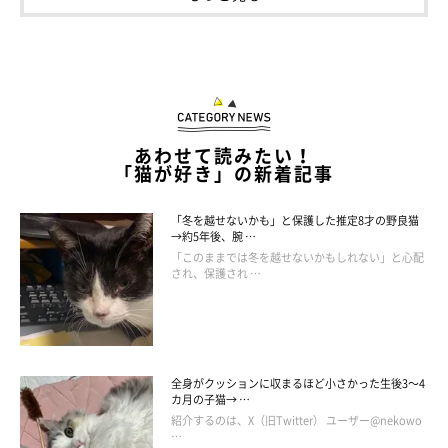
あわせて読みたい！
「猫が好き」の新着記事
「冬を越せないかも」と保護した推定8才の野良猫
→約5年後、腕 …
「このままでは冬を越せないかもしれない」と心配
され、保護され …
全身がクッションに収まるほど小さかった生後3～4
カ月の子猫→ …
紹介するのは、X（旧Twitter） ユーザー@nekowo
…