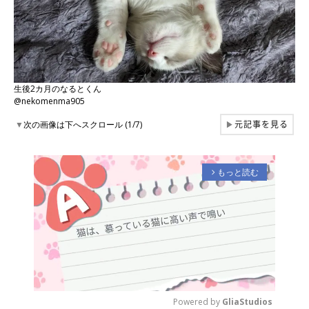
生後2カ月のなるとくん
@nekomenma905
元記事を見る
▼
次の画像は下へスクロール (1/7)
▶
もっと読む
arrow_forward_ios
Powered by 
GliaStudios