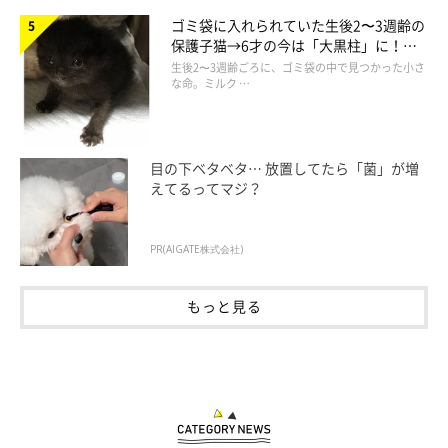
ゴミ袋に入れられていた生後2〜3週齢の
保護子猫→6才の今は「大黒柱」に！
美しい黒猫に成長した姿にグッとくる
生後2〜3週齢ごろに、ゴミ袋の中で見つかった小さ
な命。ミルク …
目の下ベタベタ… 放置してたら「菌」が増
えてるってマジ？
PR(AIGATE株式会社)
もっと見る