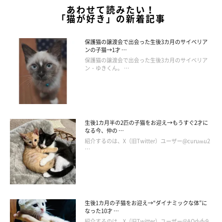
あわせて読みたい！
「猫が好き」の新着記事
保護猫の譲渡会で出会った生後3カ月のサイベリア
ンの子猫→1才 …
保護猫の譲渡会で出会った生後3カ月のサイベリア
ン・ゆきくん。 …
生後1カ月半の2匹の子猫をお迎え→もうすぐ2才に
なる今、仲の …
紹介するのは、X（旧Twitter）ユーザー@curumu2
…
生後1カ月の子猫をお迎え→“ダイナミックな体”に
なった10才 …
紹介するのは、X（旧Twitter）ユーザー@AQdyfy9