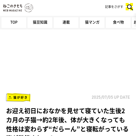
記事をさがす
TOP
猫豆知識
連載
猫マンガ
食べ物
猫が好き
2025/07/05
UP DATE
お迎え初日におなかを見せて寝ていた生後2
カ月の子猫→約2年後、体が大きくなっても
性格は変わらず“だらーん”と寝転がっている