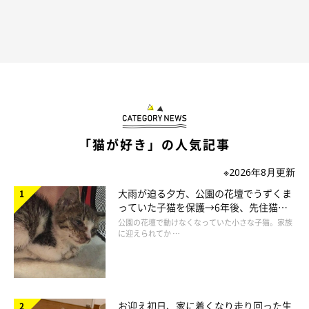
「猫が好き」の人気記事
※2026年8月更新
大雨が迫る夕方、公園の花壇でうずくま
っていた子猫を保護→6年後、先住猫
と“姉妹”のような関係に
公園の花壇で動けなくなっていた小さな子猫。家族
に迎えられてか …
お迎え初日、家に着くなり走り回った生