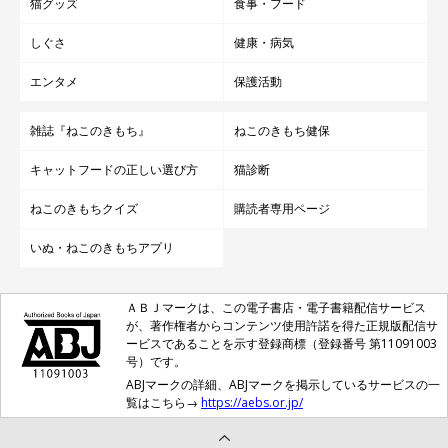
猫グッズ
食事・フード
しぐさ
健康・病気
エンタメ
保護活動
雑誌『ねこのきもち』
ねこのきもち健保
キャットフードの正しい選び方
猫診断
ねこのきもちクイズ
購読者専用ページ
いぬ・ねこのきもちアプリ
ＡＢＪマークは、この電子書店・電子書籍配信サービス
が、著作権者からコンテンツ使用許諾を得た正規版配信サ
ービスであることを示す登録商標（登録番号 第11091003
号）です。
ABJマークの詳細、ABJマークを掲示しているサービスの一
覧はこちら→
https://aebs.or.jp/