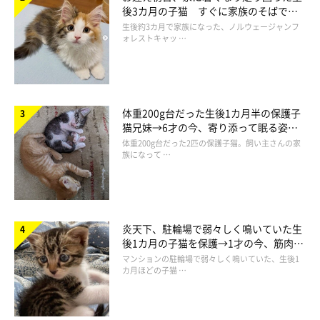
後3カ月の子猫 すぐに家族のそばで落
ち着く姿に「迎えてよかった」
生後約3カ月で家族になった、ノルウェージャンフ
ォレストキャッ …
体重200g台だった生後1カ月半の保護子
猫兄妹→6才の今、寄り添って眠る姿に
ほっこり！
体重200g台だった2匹の保護子猫。飼い主さんの家
族になって …
炎天下、駐輪場で弱々しく鳴いていた生
後1カ月の子猫を保護→1才の今、筋肉質
でツンデレなコに成長
マンションの駐輪場で弱々しく鳴いていた、生後1
カ月ほどの子猫 …