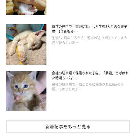
遊びの途中で「電池切れ」した生後3カ月の保護子
猫 1年後も変 …
生後3カ月のころから、遊びの途中で眠ってしまう
姿が愛らしい神 …
会社の駐車場で保護された子猫、「暴君」と呼ばれ
た時期も→2才 …
会社の駐車場で母猫とともに保護された6匹の子
猫。そのうちの1 …
新着記事をもっと見る