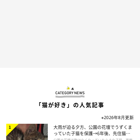
「猫が好き」の人気記事
※2026年8月更新
大雨が迫る夕方、公園の花壇でうずくま
っていた子猫を保護→6年後、先住猫
と“姉妹”のような関係に