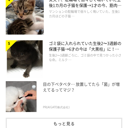
後1カ月の子猫を保護→1才の今、筋肉質
でツンデレなコに成長
マンションの駐輪場で弱々しく鳴いていた、生後1
カ月ほどの子猫 …
ゴミ袋に入れられていた生後2〜3週齢の
保護子猫→6才の今は「大黒柱」に！
美しい黒猫に成長した姿にグッとくる
生後2〜3週齢ごろに、ゴミ袋の中で見つかった小さ
な命。ミルク …
目の下ベタベタ… 放置してたら「菌」が増
えてるってマジ？
PR(AIGATE株式会社)
もっと見る