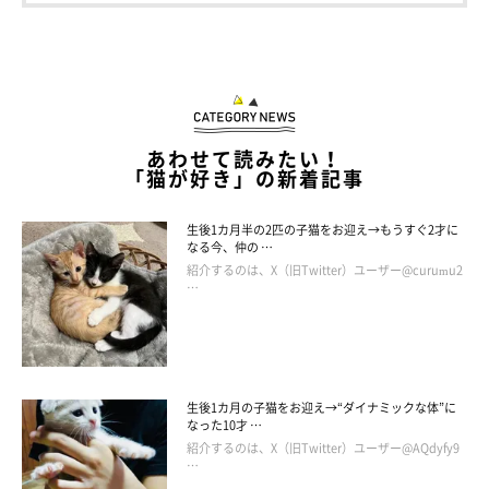
あわせて読みたい！
「猫が好き」の新着記事
生後1カ月半の2匹の子猫をお迎え→もうすぐ2才に
なる今、仲の …
紹介するのは、X（旧Twitter）ユーザー@curumu2
…
生後1カ月の子猫をお迎え→“ダイナミックな体”に
なった10才 …
紹介するのは、X（旧Twitter）ユーザー@AQdyfy9
…