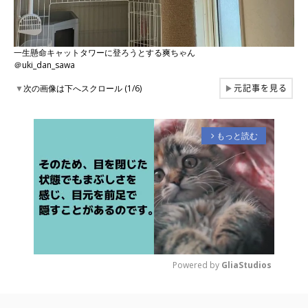
一生懸命キャットタワーに登ろうとする爽ちゃん
＠uki_dan_sawa
元記事を見る
▼
次の画像は下へスクロール (1/6)
▶
もっと読む
arrow_forward_ios
Powered by 
GliaStudios
M
u