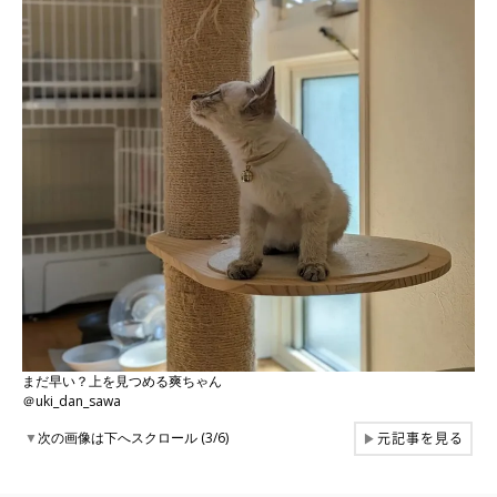
まだ早い？上を見つめる爽ちゃん
＠uki_dan_sawa
元記事を見る
▼
次の画像は下へスクロール (3/6)
▶