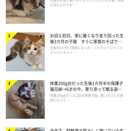
公園の花壇で動けなくなっていた小さな子猫。家族
に迎えられてか …
お迎え初日、家に着くなり走り回った生
後3カ月の子猫 すぐに家族のそばで落
ち着く姿に「迎えてよかった」
生後約3カ月で家族になった、ノルウェージャンフ
ォレストキャッ …
体重200g台だった生後1カ月半の保護子
猫兄妹→6才の今、寄り添って眠る姿に
ほっこり！
体重200g台だった2匹の保護子猫。飼い主さんの家
族になって …
炎天下、駐輪場で弱々しく鳴いていた生