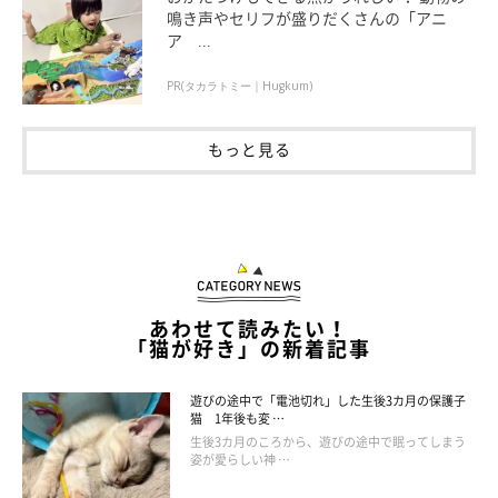
鳴き声やセリフが盛りだくさんの「アニ
ア ...
PR(タカラトミー｜Hugkum)
もっと見る
あわせて読みたい！
「猫が好き」の新着記事
遊びの途中で「電池切れ」した生後3カ月の保護子
猫 1年後も変 …
生後3カ月のころから、遊びの途中で眠ってしまう
姿が愛らしい神 …