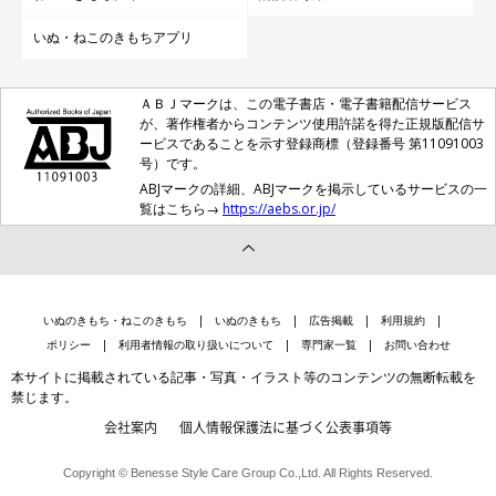
いぬ・ねこのきもちアプリ
ＡＢＪマークは、この電子書店・電子書籍配信サービス
が、著作権者からコンテンツ使用許諾を得た正規版配信サ
ービスであることを示す登録商標（登録番号 第11091003
号）です。
ABJマークの詳細、ABJマークを掲示しているサービスの一
覧はこちら→
https://aebs.or.jp/
いぬのきもち・ねこのきもち
いぬのきもち
広告掲載
利用規約
ポリシー
利用者情報の取り扱いについて
専門家一覧
お問い合わせ
本サイトに掲載されている記事・写真・イラスト等のコンテンツの無断転載を
禁じます。
会社案内
個人情報保護法に基づく公表事項等
Copyright © Benesse Style Care Group Co.,Ltd. All Rights Reserved.