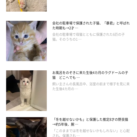
会社の駐車場で保護された子猫、「暴君」と呼ばれ
た時期も→2才 …
会社の駐車場で母猫とともに保護された6匹の子
猫。そのうちの1 …
お風呂をのぞきに来た生後4カ月のラグドールの子
猫 どこへでも …
飼い主さんの長風呂中、浴室の前まで様子を見に来
た生後4カ月の …
「冬を越せないかも」と保護した推定8才の野良猫
→約5年後、腕 …
「このままでは冬を越せないかもしれない」と心配
され、保護され …