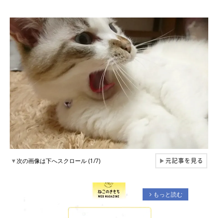
元記事を見る
▼
次の画像は下へスクロール (1/7)
▶
もっと読む
arrow_forward_ios