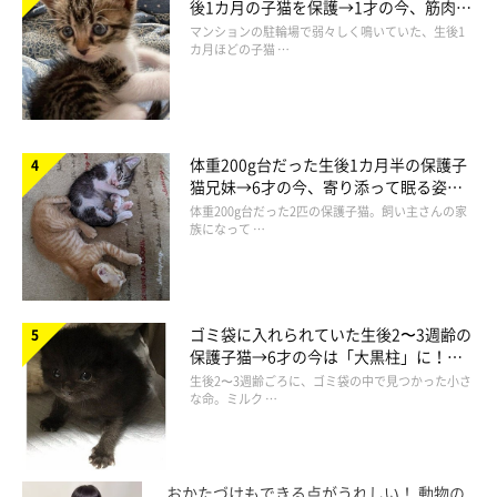
後1カ月の子猫を保護→1才の今、筋肉質
でツンデレなコに成長
マンションの駐輪場で弱々しく鳴いていた、生後1
カ月ほどの子猫 …
体重200g台だった生後1カ月半の保護子
猫兄妹→6才の今、寄り添って眠る姿に
ほっこり！
体重200g台だった2匹の保護子猫。飼い主さんの家
族になって …
ゴミ袋に入れられていた生後2〜3週齢の
保護子猫→6才の今は「大黒柱」に！
美しい黒猫に成長した姿にグッとくる
生後2〜3週齢ごろに、ゴミ袋の中で見つかった小さ
な命。ミルク …
おかたづけもできる点がうれしい！ 動物の