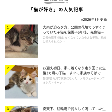
「猫が好き」の人気記事
※2026年8月更新
大雨が迫る夕方、公園の花壇でうずくま
っていた子猫を保護→6年後、先住猫
と“姉妹”のような関係に
公園の花壇で動けなくなっていた小さな子猫。家族
に迎えられてか …
お迎え初日、家に着くなり走り回った生
後3カ月の子猫 すぐに家族のそばで落
ち着く姿に「迎えてよかった」
生後約3カ月で家族になった、ノルウェージャンフ
ォレストキャッ …
炎天下、駐輪場で弱々しく鳴いていた生