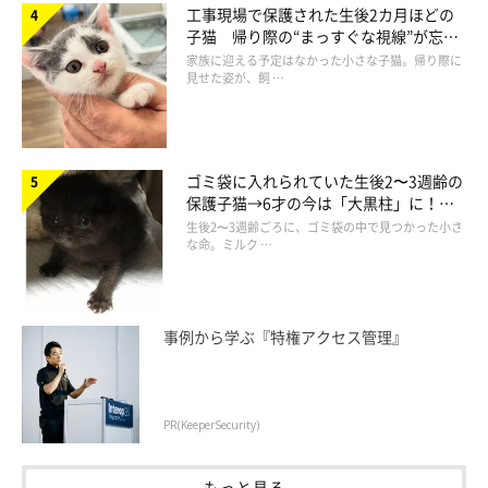
工事現場で保護された生後2カ月ほどの
子猫 帰り際の“まっすぐな視線”が忘れ
られず、家族の一員に
家族に迎える予定はなかった小さな子猫。帰り際に
見せた姿が、飼 …
ゴミ袋に入れられていた生後2〜3週齢の
保護子猫→6才の今は「大黒柱」に！
美しい黒猫に成長した姿にグッとくる
生後2〜3週齢ごろに、ゴミ袋の中で見つかった小さ
な命。ミルク …
事例から学ぶ『特権アクセス管理』
PR(KeeperSecurity)
もっと見る