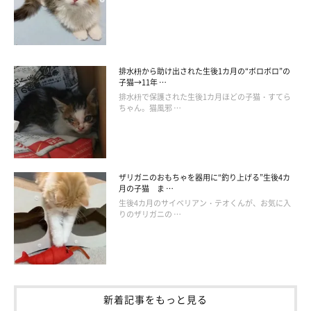
排水枡から助け出された生後1カ月の“ボロボロ”の
子猫→11年 …
排水枡で保護された生後1カ月ほどの子猫・すてら
ちゃん。猫風邪 …
ザリガニのおもちゃを器用に“釣り上げる”生後4カ
月の子猫 ま …
生後4カ月のサイベリアン・テオくんが、お気に入
りのザリガニの …
新着記事をもっと見る