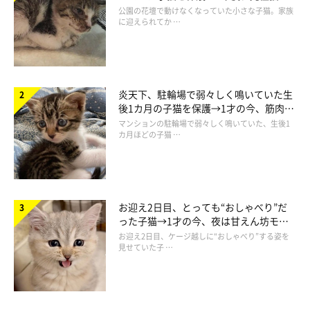
と“姉妹”のような関係に
公園の花壇で動けなくなっていた小さな子猫。家族
に迎えられてか …
炎天下、駐輪場で弱々しく鳴いていた生
後1カ月の子猫を保護→1才の今、筋肉質
でツンデレなコに成長
マンションの駐輪場で弱々しく鳴いていた、生後1
カ月ほどの子猫 …
お迎え2日目、とっても“おしゃべり”だ
った子猫→1才の今、夜は甘えん坊モー
ドになるコに成長！
お迎え2日目、ケージ越しに“おしゃべり”する姿を
見せていた子 …