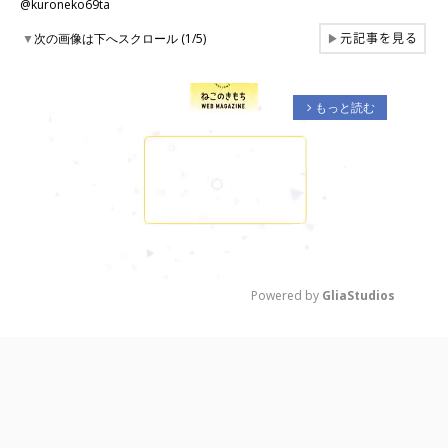
@kuroneko69ta
元記事を見る
▼
次の画像は下へスクロール (1/5)
▶
もっと読む
arrow_forward_ios
Powered by 
GliaStudios
M
u
t
e