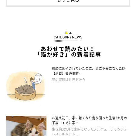
あわせて読みたい！
「猫が好き」の新着記事
寝顔に癒やされていたのに、急に不安になった話
【連載】交通事故 …
猫の寝顔は世界を救う
お迎え初日、家に着くなり走り回った生後3カ月の
子猫 すぐに家 …
生後約3カ月で家族になったノルウェージャンフォ
レストキャット …