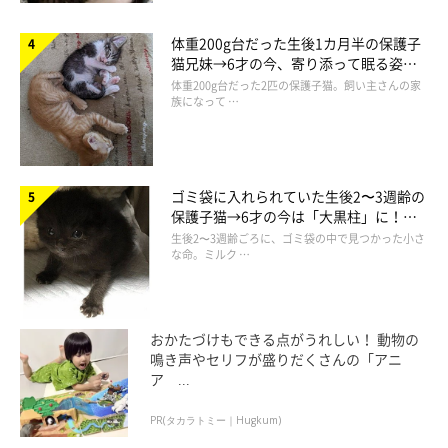
体重200g台だった生後1カ月半の保護子
猫兄妹→6才の今、寄り添って眠る姿に
ほっこり！
体重200g台だった2匹の保護子猫。飼い主さんの家
族になって …
ゴミ袋に入れられていた生後2〜3週齢の
保護子猫→6才の今は「大黒柱」に！
美しい黒猫に成長した姿にグッとくる
生後2〜3週齢ごろに、ゴミ袋の中で見つかった小さ
な命。ミルク …
おかたづけもできる点がうれしい！ 動物の
鳴き声やセリフが盛りだくさんの「アニ
ア ...
PR(タカラトミー｜Hugkum)