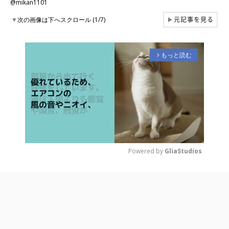
@mikan1101
元記事を見る
▼
次の画像は下へスクロール (1/7)
▶
もっと読む
arrow_forward_ios
Powered by 
GliaStudios
M
u
t
e