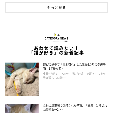
もっと見る
あわせて読みたい！
「猫が好き」の新着記事
遊びの途中で「電池切れ」した生後3カ月の保護子
猫 1年後も変 …
生後3カ月のころから、遊びの途中で眠ってしまう
姿が愛らしい神 …
会社の駐車場で保護された子猫、「暴君」と呼ばれ
た時期も→2才 …