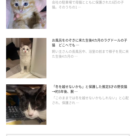
会社の駐車場で母猫とともに保護された6匹の子
猫。そのうちの1 …
お風呂をのぞきに来た生後4カ月のラグドールの子
猫 どこへでも …
飼い主さんの長風呂中、浴室の前まで様子を見に来
た生後4カ月の …
「冬を越せないかも」と保護した推定8才の野良猫
→約5年後、腕 …
「このままでは冬を越せないかもしれない」と心配
され、保護され …