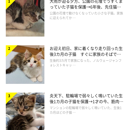
大雨が迫る夕方、公園の花壇でうずくま
っていた子猫を保護→6年後、先住猫
と“姉妹”のような関係に
公園の花壇で動けなくなっていた小さな子猫。家族
に迎えられてか …
お迎え初日、家に着くなり走り回った生
後3カ月の子猫 すぐに家族のそばで落
ち着く姿に「迎えてよかった」
生後約3カ月で家族になった、ノルウェージャンフ
ォレストキャッ …
炎天下、駐輪場で弱々しく鳴いていた生
後1カ月の子猫を保護→1才の今、筋肉質
でツンデレなコに成長
マンションの駐輪場で弱々しく鳴いていた、生後1
カ月ほどの子猫 …