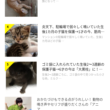
族になって …
炎天下、駐輪場で弱々しく鳴いていた生
後1カ月の子猫を保護→1才の今、筋肉質
でツンデレなコに成長
マンションの駐輪場で弱々しく鳴いていた、生後1
カ月ほどの子猫 …
ゴミ袋に入れられていた生後2〜3週齢の
保護子猫→6才の今は「大黒柱」に！
美しい黒猫に成長した姿にグッとくる
生後2〜3週齢ごろに、ゴミ袋の中で見つかった小さ
な命。ミルク …
おかたづけもできる点がうれしい！ 動物の
鳴き声やセリフが盛りだくさんの「アニ
ア ...