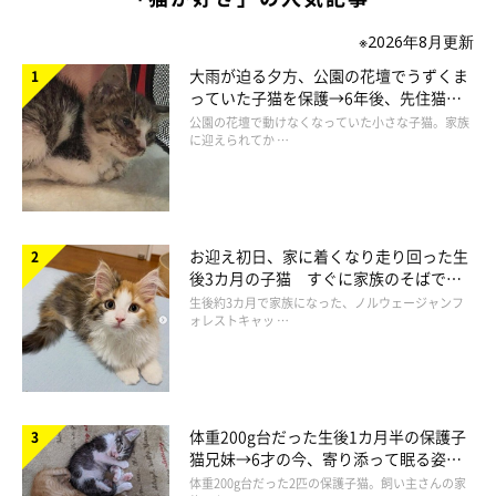
※2026年8月更新
大雨が迫る夕方、公園の花壇でうずくま
っていた子猫を保護→6年後、先住猫
と“姉妹”のような関係に
公園の花壇で動けなくなっていた小さな子猫。家族
に迎えられてか …
お迎え初日、家に着くなり走り回った生
後3カ月の子猫 すぐに家族のそばで落
ち着く姿に「迎えてよかった」
生後約3カ月で家族になった、ノルウェージャンフ
ォレストキャッ …
体重200g台だった生後1カ月半の保護子
猫兄妹→6才の今、寄り添って眠る姿に
ほっこり！
体重200g台だった2匹の保護子猫。飼い主さんの家