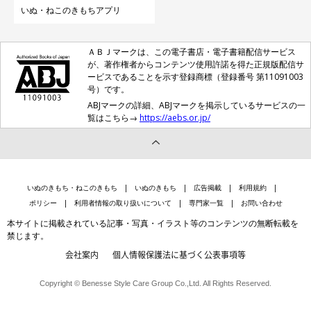
いぬ・ねこのきもちアプリ
ＡＢＪマークは、この電子書店・電子書籍配信サービス
が、著作権者からコンテンツ使用許諾を得た正規版配信サ
ービスであることを示す登録商標（登録番号 第11091003
号）です。
ABJマークの詳細、ABJマークを掲示しているサービスの一
覧はこちら→
https://aebs.or.jp/
いぬのきもち・ねこのきもち
いぬのきもち
広告掲載
利用規約
ポリシー
利用者情報の取り扱いについて
専門家一覧
お問い合わせ
本サイトに掲載されている記事・写真・イラスト等のコンテンツの無断転載を
禁じます。
会社案内
個人情報保護法に基づく公表事項等
Copyright © Benesse Style Care Group Co.,Ltd. All Rights Reserved.