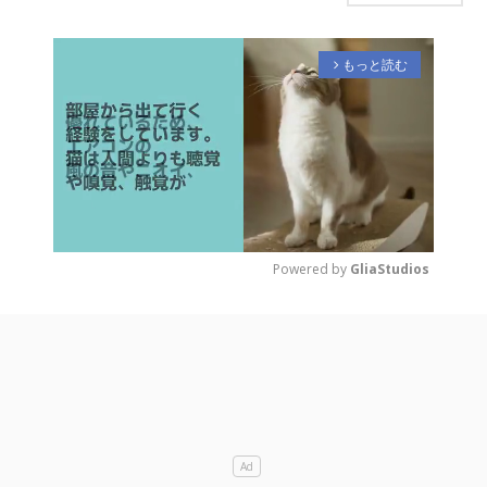
もっと読む
arrow_forward_ios
Powered by 
GliaStudios
M
u
t
e