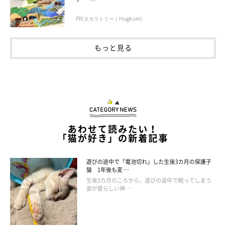
PR(タカラトミー｜Hugkum)
もっと見る
あわせて読みたい！
「猫が好き」の新着記事
遊びの途中で「電池切れ」した生後3カ月の保護子
猫 1年後も変 …
生後3カ月のころから、遊びの途中で眠ってしまう
姿が愛らしい神 …