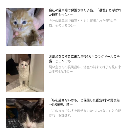
会社の駐車場で保護された子猫、「暴君」と呼ばれ
た時期も→2才 …
会社の駐車場で母猫とともに保護された6匹の子
猫。そのうちの1 …
お風呂をのぞきに来た生後4カ月のラグドールの子
猫 どこへでも …
飼い主さんの長風呂中、浴室の前まで様子を見に来
た生後4カ月の …
「冬を越せないかも」と保護した推定8才の野良猫
→約5年後、腕 …
「このままでは冬を越せないかもしれない」と心配
され、保護され …