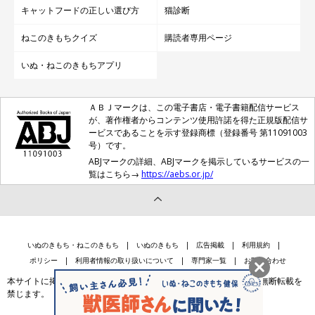
キャットフードの正しい選び方
猫診断
ねこのきもちクイズ
購読者専用ページ
いぬ・ねこのきもちアプリ
ＡＢＪマークは、この電子書店・電子書籍配信サービス
が、著作権者からコンテンツ使用許諾を得た正規版配信サ
ービスであることを示す登録商標（登録番号 第11091003
号）です。
ABJマークの詳細、ABJマークを掲示しているサービスの一
覧はこちら→
https://aebs.or.jp/
いぬのきもち・ねこのきもち
いぬのきもち
広告掲載
利用規約
ポリシー
利用者情報の取り扱いについて
専門家一覧
お問い合わせ
本サイトに掲載されている記事・写真・イラスト等のコンテンツの無断転載を
禁じます。
会社案内
個人情報保護法に基づく公表事項等