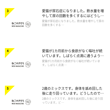
愛猫が尿石症になりました。飲水量を増
やして尿の回数を多くするにはどうした
らいいですか。
愛猫が尿石症になりました。飲水量を増やして尿の
回数を多くする …
愛猫が1カ月前から食欲がなく嘔吐が続
いています。しばらく点滴に通うように
言われたのですが心配です。
愛猫が1カ月前から食欲がなく嘔吐が続いていま
す。しばらく点滴 …
2歳のミックスです。身体を舐め回した
後に走り回っています。どうしたのでし
ょうか。
2歳のミックスです。身体を舐め回した後に走り回
っています。ど …