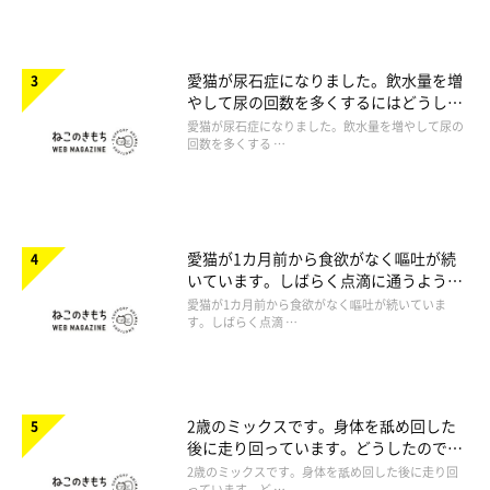
愛猫が尿石症になりました。飲水量を増
やして尿の回数を多くするにはどうした
らいいですか。
愛猫が尿石症になりました。飲水量を増やして尿の
回数を多くする …
愛猫が1カ月前から食欲がなく嘔吐が続
いています。しばらく点滴に通うように
言われたのですが心配です。
愛猫が1カ月前から食欲がなく嘔吐が続いていま
す。しばらく点滴 …
2歳のミックスです。身体を舐め回した
後に走り回っています。どうしたのでし
ょうか。
2歳のミックスです。身体を舐め回した後に走り回
っています。ど …