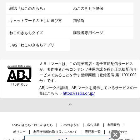
雑誌『ねこのきもち』
ねこのきもち健保
キャットフードの正しい選び方
猫診断
ねこのきもちクイズ
購読者専用ページ
いぬ・ねこのきもちアプリ
ＡＢＪマークは、この電子書店・電子書籍配信サービス
が、著作権者からコンテンツ使用許諾を得た正規版配信サ
ービスであることを示す登録商標（登録番号 第11091003
号）です。
ABJマークの詳細、ABJマークを掲示しているサービスの一
覧はこちら→
https://aebs.or.jp/
いぬのきもち・ねこのきもち
いぬのきもち
広告掲載
利用規約
ポリシー
利用者情報の取り扱いについて
専門家一覧
お問い合わせ