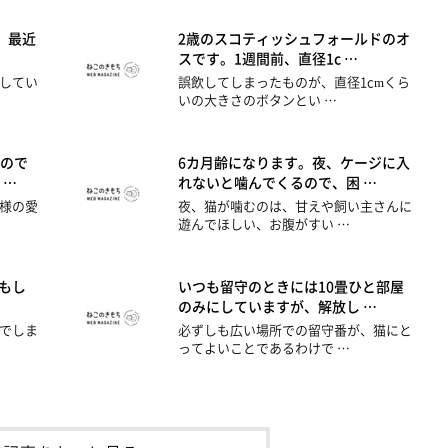
。最近
2歳のスコティッシュフォールドのオ
スです。1週間前、直径1c …
してい
誤飲してしまったものが、直径1cmくら
いの大きさのボタンとい …
ので
6カ月齢になります。夜、ケージに入
 …
れないと噛んでくるので、困 …
様の愛
夜、猫が噛むのは、甘えや飼い主さんに
遊んでほしい、お腹がすい …
もし
いつも留守のときには10畳ひと部屋
のみにしていますが、解放し …
でしま
必ずしも広い場所での留守番が、猫にと
ってよいことであるわけで …