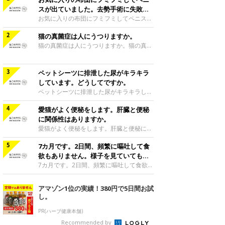
スが出ていました。去勢手術に失敗し
たのでしょうか。
お気に入りの布団にフミフミしてペニスが
出ていました。去勢手術に失敗したのでし
猫の真菌症は人にうつりますか。
ょうか。去勢手術は精巣を除去して精子が
できないようにする手術ですので、ペニス
猫の真菌症は人にうつりますか。猫の真菌
の機能まで制御する手術ではありません。
症は、人にもうつります。人以外でも犬、
フミフミするとリラックスしたり気分がよ
うさぎ、フェレットなど多くの動物にうつ
くなって、ペニスが出てくることがあるよ
る感染症の一つです。猫の場合、子猫に症
ペットシーツに排泄した尿がキラキラ
うです。ミックス|Ｃ|1歳3カ月監修／ね
状が現れることが多く、治療をしなくても
しています。どうしてですか。
このきもち相談室 担当獣医師
自然と治ることがあります。成猫に症状が
ペットシーツに排泄した尿がキラキラして
現われる場合は、皮膚状態が悪化していた
います。どうしてですか。おそらく、尿結
り、他の全身性の病気によって抵抗力が低
愛猫がよく便秘をします。肝臓と便秘
石の砂状のものが尿と一緒に出てきたので
下していることが考えられます。猫の症状
はないかと思います。食事の内容や生活習
に関係性はありますか。
は、顔や耳、四肢などに円形に近い形の脱
慣、猫自身の体質などが影響して、尿の中
愛猫がよく便秘をします。肝臓と便秘に関
毛ができ、その周りにフケやかさぶたが見
にマグネシウム、リン、カルシウム分など
係性はありますか。肝臓の役割の一つに、
られます。かゆみの程度はさまざまです
のミネラル成分が増えたり、尿のpHバラ
7カ月です。2日間、頻繁に嘔吐して食
体内の有害な物質の解毒があります。腸で
が、一般的に少ないようです。人は、赤く
ンスが崩れたりすることで尿結石ができや
吸収した栄養分は肝臓へ運ばれます。腸が
欲もありません。様子を見ていてもよ
円で囲まれたよう
すくなります。猫に多い代表的な結石の種
身体に悪いものを吸収したとすれば、それ
いでしょうか。
7カ月です。2日間、頻繁に嘔吐して食欲も
類は、オシッコがアルカリ性に傾くことで
を無害なものに変えてゆくのが肝臓の役割
ありません。様子を見ていてもよいでしょ
できる「ストルバイト」と、酸性に傾くと
です。便秘が続くと、大腸では体に有害な
うか。猫はよく吐く動物で、吐き方によっ
アマゾン1位の実績！380円で5日間お試
できる「シュウ酸カルシウム」などです。
アンモニアが発生してきます。肝臓が正常
てはそれほど心配がない場合もあります。
し。
キラキラする砂がトイレで見つかるほか
に働いていれば、大腸で発生したアンモニ
1回吐いただけで後はケロっとしていると
に、トイレに行く
アは肝臓で解毒され、体内には残りませ
いうような吐き方は、食べ過ぎたときや毛
PR(ハーブ健康本舗)
ん。しかし、常に大量のアンモニアを解毒
玉を吐きだしたときなどに見られる場合が
Recommended by