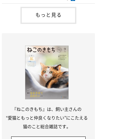
し続けていかなければならない状況は、肝
多く、家で様子を見ていてもよいと思いま
臓に大変な負担をかけます。また、肝臓の
す。しかし、ご相談者様の愛猫のように、
機能が低下してい
頻繁に吐いて食欲がない状態が続いている
もっと見る
場合は病気の可能性があります。また、7
カ月齢は遊びに夢中になって誤食をするこ
とも多い時期です。紐やおもちゃが腸に詰
まると頻繁に
『ねこのきもち』は、飼い主さんの
“愛猫ともっと仲良くなりたい”にこたえる
猫のこと総合雑誌です。