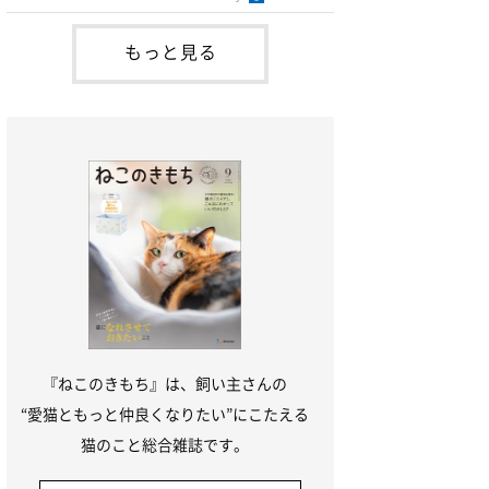
た、嘔吐をしている間、猫は内服薬も飲め
ーミング、突然走り出したり攻撃をする、
ない場合が多いので、点滴と一緒に吐き気
背中の痙攣（けいれん）や自分の尻尾やお
止めの薬剤などが
尻を攻撃するなどの自傷行動、過剰に鳴き
もっと見る
わめくなどの異常行動が見られます。1歳
から4歳くらいの猫に多く見られ、原因は
てんかんやストレスなどと考えられていま
すがよくわかっ
『ねこのきもち』は、飼い主さんの
“愛猫ともっと仲良くなりたい”にこたえる
猫のこと総合雑誌です。