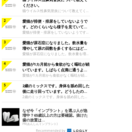
ください。
猫ウイルス性鼻気管炎について教えてくだ
さい。猫ウイルス性鼻気管炎とは、いわゆ
愛猫が排便・排尿をしていないようで
る猫風邪と呼ばれるものなのですが、猫の
ヘルペスウイルスというウイルスの感染に
す。どのくらいなら様子を見ていて大
より、元気・食欲がなくなり、発熱した
丈夫ですか。
愛猫が排便・排尿をしていないようです。
り、鼻水やくしゃみ、結膜炎による涙目な
どのくらいなら様子を見ていて大丈夫です
どの症状がでる病気です。主に感染した猫
愛猫が尿石症になりました。飲水量を
か。排尿は24時間以上、排便は48時間以
のくしゃみや分泌液などから感染します。
上見られないようなら、それ以上は様子を
増やして尿の回数を多くするにはどう
人にはうつりません。このヘルペスウイル
見すぎず受診するほうがよいでしょう。ス
したらいいですか。
愛猫が尿石症になりました。飲水量を増や
スというウイルスは、一度感染してしまう
コティッシュ|Ｃ|1歳2カ月監修／ねこの
して尿の回数を多くするにはどうしたらい
と、免疫ができて症状がなくなっても、ウ
きもち相談室 担当獣医師
愛猫が1カ月前から食欲がなく嘔吐が続
いですか。尿の回数を多くするために尿石
イルスが神経細胞の奥に隠れてしまうた
症用の処方食に変更しましょう。猫が水を
いています。しばらく点滴に通うよう
め、時間が経って猫がストレスを受けた
多く飲むよう味に工夫がされています。し
に言われたのですが心配です。
愛猫が1カ月前から食欲がなく嘔吐が続い
り、猫の免疫力が下が
かしカロリーが高めなので給餌量に注意し
ています。しばらく点滴に通うように言わ
ましょう。また、運動量を増やすことでも
2歳のミックスです。身体を舐め回した
れたのですが心配です。ご相談者様の愛猫
飲水量は増えます。おもちゃで遊んであげ
の嘔吐の原因は、わかっていないというこ
後に走り回っています。どうしたので
る時間を増やしたり、キャットタワーなど
とですね。嘔吐は色々な病気の症状として
しょうか。
2歳のミックスです。身体を舐め回した後
を設け運動しやすい環境を作りましょう。
現れますので、原因を特定するのが難しい
に走り回っています。どうしたのでしょう
また、身体を冷やすことは飲水量も減りま
場合があります。どのような原因にして
か。ノミが寄生している場合や皮膚病変が
なぜ今「インプラント」を選ぶ人が急
すし、尿石症にも悪影響なため、寒い時期
も、嘔吐すると、胃液や唾液、胆汁などが
ある場合は、かゆみなどの違和感からそう
増中？65歳以上の方は要確認。抜けた
の温度管理に気をつけてあげましょう。水
吐きだされるので、猫の体は徐々に脱水し
いった行動をする猫はいます。しかし、そ
歯の放置は...
に風味付けをす
ていきます。ですから、症状を悪化させな
のような原因がない場合は知覚過敏症かも
PR(あんしんインプラント)
いためにも点滴は必要になってきます。ま
しれません。知覚過敏症では、過剰なグル
Recommended by