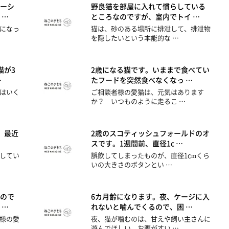
ーシ
野良猫を部屋に入れて慣らしている
 …
ところなのですが、室内でトイ …
になっ
猫は、砂のある場所に排泄して、排泄物
を隠したいという本能的な …
猫が3
2歳になる猫です。いままで食べてい
…
たフードを突然食べなくなっ …
はいく
ご相談者様の愛猫は、元気はあります
か？ いつものように走るこ …
。最近
2歳のスコティッシュフォールドのオ
スです。1週間前、直径1c …
してい
誤飲してしまったものが、直径1cmくら
いの大きさのボタンとい …
ので
6カ月齢になります。夜、ケージに入
 …
れないと噛んでくるので、困 …
様の愛
夜、猫が噛むのは、甘えや飼い主さんに
遊んでほしい、お腹がすい …