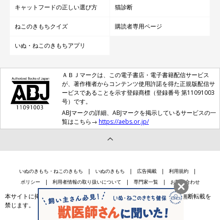
キャットフードの正しい選び方
猫診断
ねこのきもちクイズ
購読者専用ページ
いぬ・ねこのきもちアプリ
ＡＢＪマークは、この電子書店・電子書籍配信サービス
が、著作権者からコンテンツ使用許諾を得た正規版配信サ
ービスであることを示す登録商標（登録番号 第11091003
号）です。
ABJマークの詳細、ABJマークを掲示しているサービスの一
覧はこちら→
https://aebs.or.jp/
いぬのきもち・ねこのきもち
いぬのきもち
広告掲載
利用規約
ポリシー
利用者情報の取り扱いについて
専門家一覧
お問い合わせ
本サイトに掲載されている記事・写真・イラスト等のコンテンツの無断転載を
禁じます。
会社案内
個人情報保護法に基づく公表事項等