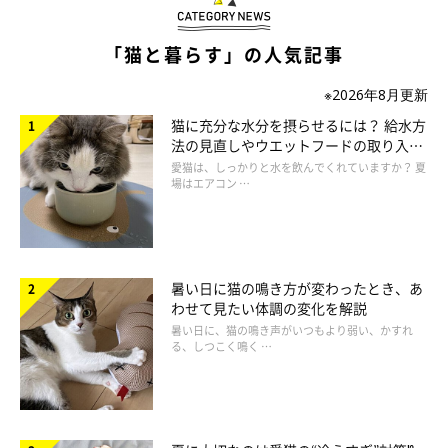
「猫と暮らす」の人気記事
※2026年8月更新
猫に充分な水分を摂らせるには？ 給水方
法の見直しやウエットフードの取り入れ
方を解説
愛猫は、しっかりと水を飲んでくれていますか？ 夏
場はエアコン …
getty
暑い日に猫の鳴き方が変わったとき、あ
わせて見たい体調の変化を解説
——猫が咳をする理由はさまざまあるのですね。咳をしていると
暑い日に、猫の鳴き声がいつもより弱い、かすれ
る、しつこく鳴く …
きの対処法について教えてください。
獣医師：
「早食いをしてそのときだけむせている場合以外は、症状が重い