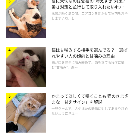
夏に大切なのは愛猫の“冷えすぎ”対策⁉
ものが多いです。
動物病院に連れて行って
あげてください。猫は
暑さ対策と並行して取り入れたい4つの
工夫
症状があまり目立たないことが多く、家で気づいたときには進行
猛暑が続く夏の間、エアコンを効かせて室内を冷や
しますよね。し …
していることもあります。
とくに胸全体に影響が出る喘息や胸水などは、胸やお腹を大きく
動かしたり、鼻を拡げて呼吸をするようにもなります。カゼをひ
猫は甘噛みする相手を選んでる？ 選ば
れやすい人の傾向と甘噛みの理由
いたことのない成猫が咳をしているときは、重篤な病気であるか
猫が口を完全に噛み締めず、歯を立てる程度に噛
もしれません。
む“甘噛み”。遊 …
日頃から愛猫のいつもの正常の呼吸を把握しておき、おかしいよ
うだったら受診を
しましょう」
かまってほしくて鳴くことも 猫のさまざ
まな「甘えサイン」を解説
一見クールで、人やほかの動物に対してあまり求め
ないように見え …
（監修：いぬのきもち・ねこのきもち獣医師相談室 担当獣医
師）