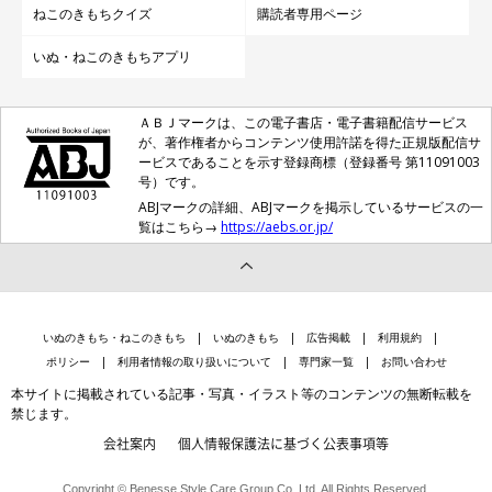
ねこのきもちクイズ
購読者専用ページ
いぬ・ねこのきもちアプリ
ＡＢＪマークは、この電子書店・電子書籍配信サービス
が、著作権者からコンテンツ使用許諾を得た正規版配信サ
ービスであることを示す登録商標（登録番号 第11091003
号）です。
ABJマークの詳細、ABJマークを掲示しているサービスの一
覧はこちら→
https://aebs.or.jp/
いぬのきもち・ねこのきもち
いぬのきもち
広告掲載
利用規約
ポリシー
利用者情報の取り扱いについて
専門家一覧
お問い合わせ
本サイトに掲載されている記事・写真・イラスト等のコンテンツの無断転載を
禁じます。
会社案内
個人情報保護法に基づく公表事項等
Copyright © Benesse Style Care Group Co.,Ltd. All Rights Reserved.