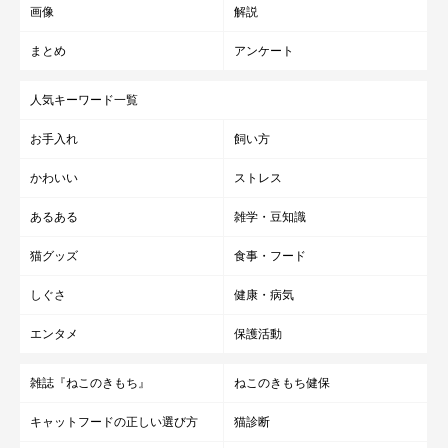
画像
解説
まとめ
アンケート
人気キーワード一覧
お手入れ
飼い方
かわいい
ストレス
あるある
雑学・豆知識
猫グッズ
食事・フード
しぐさ
健康・病気
エンタメ
保護活動
雑誌『ねこのきもち』
ねこのきもち健保
キャットフードの正しい選び方
猫診断