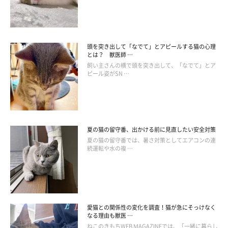
頭を突き出して「なでて」とアピールする猫の心理
とは？ 獣医師 …
飼い主さんの横で頭を突き出して、「なでて」とア
ピール姿がSN …
夏の猫の留守番、出かける前に見直したい安全対策
夏の猫の留守番では、暑さ対策としてエアコンの連
続運転や水の複 …
愛猫との関係性の変化を調査！猫が急にそっけなく
なる理由も獣医 …
ねこのきもちWEB MAGAZINEでは、「一緒に暮らし