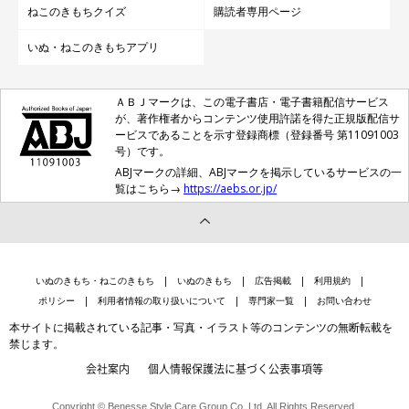
ねこのきもちクイズ
購読者専用ページ
いぬ・ねこのきもちアプリ
ＡＢＪマークは、この電子書店・電子書籍配信サービス
が、著作権者からコンテンツ使用許諾を得た正規版配信サ
ービスであることを示す登録商標（登録番号 第11091003
号）です。
ABJマークの詳細、ABJマークを掲示しているサービスの一
覧はこちら→
https://aebs.or.jp/
いぬのきもち・ねこのきもち
いぬのきもち
広告掲載
利用規約
ポリシー
利用者情報の取り扱いについて
専門家一覧
お問い合わせ
本サイトに掲載されている記事・写真・イラスト等のコンテンツの無断転載を
禁じます。
会社案内
個人情報保護法に基づく公表事項等
Copyright © Benesse Style Care Group Co.,Ltd. All Rights Reserved.