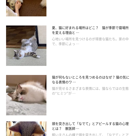
夏、猫に好まれる場所はどこ？ 猫が季節で寝場所
を変える理由と …
心地いい場所を見つけるのが得意な猫たち。家の中
で、季節によっ …
猫が何もないところを見つめるのはなぜ？ 猫の気に
なる表情のワ …
猫が見せるさまざまな表情には、猫ならではの生態
の“ヒミツ”が …
頭を突き出して「なでて」とアピールする猫の心理
とは？ 獣医師 …
飼い主さんの横で頭を突き出して、「なでて」とア