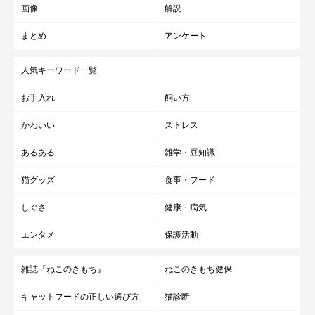
画像
解説
まとめ
アンケート
人気キーワード一覧
お手入れ
飼い方
かわいい
ストレス
あるある
雑学・豆知識
猫グッズ
食事・フード
しぐさ
健康・病気
エンタメ
保護活動
雑誌『ねこのきもち』
ねこのきもち健保
キャットフードの正しい選び方
猫診断