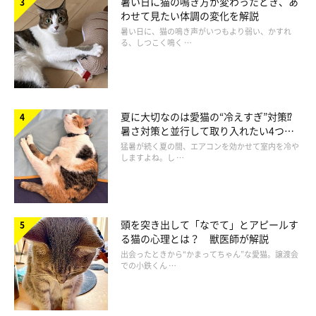
暑い日に猫の鳴き方が変わったとき、あ
わせて見たい体調の変化を解説
暑い日に、猫の鳴き声がいつもより弱い、かすれ
る、しつこく鳴く …
夏に大切なのは愛猫の“冷えすぎ”対策⁉
暑さ対策と並行して取り入れたい4つの
工夫
猛暑が続く夏の間、エアコンを効かせて室内を冷や
しますよね。し …
getty
体が柔らかい猫は、少しの隙間からも体をすり抜けて出ていって
しまうことがあるようです。飼い主さんは油断をせずに、日頃か
頭を突き出して「なでて」とアピールす
る猫の心理とは？ 獣医師が解説
ら愛猫の脱走対策を意識しましょう。
出会ったときから“かまってちゃん”な愛猫。譲渡会
での小鉄くん …
（監修：いぬのきもち・ねこのきもち獣医師相談室 担当獣医
師）