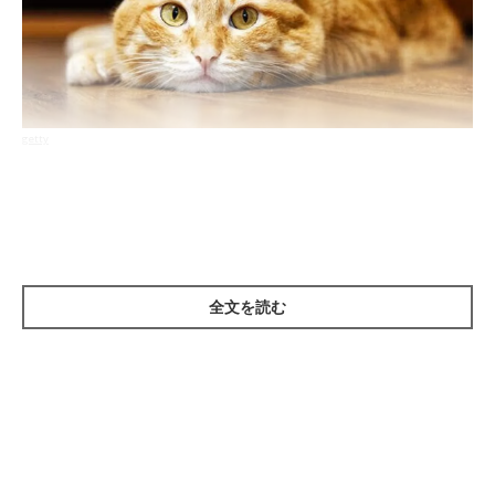
getty
——飼い主さんが見逃してしまうと脱走の危険性がある、猫の予
想外の行動を教えてください。
ねこのきもち獣医師相談室の獣医師（以下、獣医師）：
全文を読む
「猫は小さくて狭い隙間にも足が入るので、そこから自分で扉を
開け外に出ることがあります。また、体が柔らかいために、
人が
『通れそうにない』と思う隙間にも体が通り、脱走でき
てしまい
ます。
どこかに隙間があった場合、顔の向きを変えて入れるところは猫