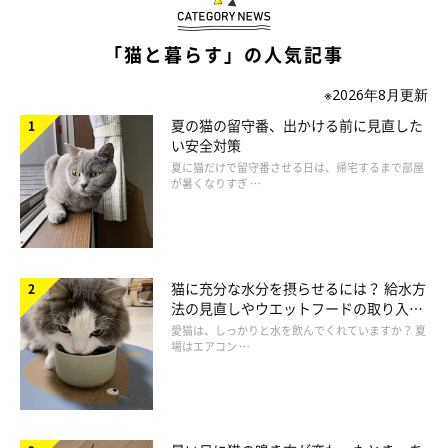
獣医師：
「猫と暮らす」の人気記事
「
窓や扉は隙間なく閉まるか、穴は開いていないか、鍵はしっか
りかかるか定期的に確認
してください。問題があればすぐに修理
※2026年8月更新
しましょう。
夏の猫の留守番、出かける前に見直した
い安全対策
夏に猫だけで留守番させる日は、帰宅するまで部屋
猫は換気やほんのわずかな時間で素早く出ていくので、
ちょっと
が暑くなりすぎ …
の時間でも扉や窓の開けっぱなしはやめたほうがよい
です。
猫の脱走は、
『少しだから大丈夫だと思ったのに脱走してしまっ
た』
という飼い主さんが一番多いです。窓を開けなければならな
猫に充分な水分を摂らせるには？ 給水方
法の見直しやウエットフードの取り入れ
いときは、別室やケージ、キャリーに猫を移動させ、脱走しない
方を解説
愛猫は、しっかりと水を飲んでくれていますか？ 夏
ように対策を心がけましょう」
場はエアコン …