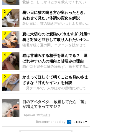
入れ方を解説
愛猫は、しっかりと水を飲んでくれていま
すか？ 夏場はエアコンで室内が涼しいこ
暑い日に猫の鳴き方が変わったとき、
ともあり、猫があまり水を飲まないこと
も。積極的に水分を摂らせるためには、給
あわせて見たい体調の変化を解説
水方法を見直したり、フードから水分を摂
暑い日に、猫の鳴き声がいつもより弱い、
らせたりする方法があります。今回は獣医
かすれる、しつこく鳴くなど、ふだんと違
師の重本仁先生に、猫に水分を摂らせるた
夏に大切なのは愛猫の“冷えすぎ”対策⁉
って聞こえることがあります。 そんなと
めにできるためできる工夫を教えていただ
き、あわせてどのような様子を確認したら
暑さ対策と並行して取り入れたい4つの
きました。ボウルの高さを愛猫の好みにね
よいのでしょうか。暑い日に猫の鳴き方が
工夫
猛暑が続く夏の間、エアコンを効かせて室
このきもち投稿写真ギャラリー水飲みボウ
変わるときの見方や注意したい体調の変化
内を冷やしますよね。しかし、人にとって
ルの高さは、猫が飲むときに頭が胃より下
などについて、ねこのきもち獣医師相談室
猫は甘噛みする相手を選んでる？ 選
は快適な温度でも、猫にとっては温度が低
にならないように設定すると飲みやすいで
の山口みき先生に伺いました。 鳴き方の
すぎることも。暑さ対策と並行して、冷え
ばれやすい人の傾向と甘噛みの理由
しょう。首を深く折り曲げずに済むため、
変化だけで判断せず、全身の様子も確認し
すぎ対策もしっかりと行うことが大切で
猫が口を完全に噛み締めず、歯を立てる程
関節や食道への負
てねこのきもち投稿写真ギャラリー猫の鳴
す。今回は獣医師の重本仁先生に、猫の冷
度に噛む“甘噛み”。遊びやスキンシップの
き方が変わったとき、暑さと関係している
えすぎを防ぐ4つの対策を教えていただき
かまってほしくて鳴くことも 猫のさま
ときに繰り出すことがありますが、同じ家
ように見えることがあります。 ただ、鳴
ました。（1） 冷房の効いていない部屋に
族でも噛まれる頻度に違いがあると感じる
ざまな「甘えサイン」を解説
き声だけで原因を決めるのは難しく、体調
行き来できるようにするねこのきもち投稿
ことも。ねこのきもちWEB MAGAZINEで
一見クールで、人やほかの動物に対してあ
や環境の変化を
写真ギャラリー猫が寒いと感じたときに、
は、飼い主さんたちにアンケートを実施
まり求めないように見える猫。しかし、実
冷気から逃れる「逃げ場」を用意しておき
し、愛猫が甘噛みする相手を選んでいると
は甘えん坊な性格の猫も少なくありませ
目の下ベタベタ… 放置してたら「菌」
ましょう。冷房の効いていない部屋や廊下
感じる状況を教えてもらいました。また、
ん。今回は猫たちが出している“甘えサイ
が増えてるってマジ？
へも自由に行き来できるように、ドアは猫
ねこのきもち獣医師相談室の原駿太朗先生
ン”について、帝京科学大学生命環境学部
が通れる程度に
には、実際に猫は甘噛みする相手を選んで
アニマルサイエンス学科准教授の加隈良枝
PR(AIGATE株式会社)
いるのか、その真相をお聞きします。約6
先生に教えていただきました。鳴くのは、
Recommended by
割の飼い主さんが「甘噛みする相手を選ん
かまってほしいサインねこのきもち投稿写
でいる」と感じていた※2026年5月実施
真ギャラリーもともと、子猫が親猫に対し