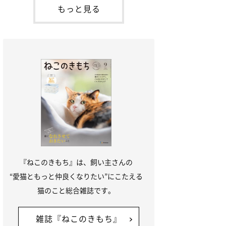
「ね
てお世話を求めるときに鳴き声を使いま
もっと見る
す。子猫なので「ニャー」よりもややか細
い「ミャア」といった鳴き声になります
が、この鳴き声を聞くと成猫が反応すると
いう習性があるようで
『ねこのきもち』は、飼い主さんの
“愛猫ともっと仲良くなりたい”にこたえる
猫のこと総合雑誌です。
雑誌『ねこのきもち』