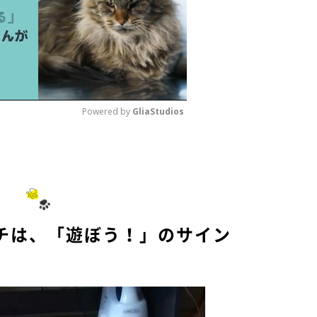
Powered by 
GliaStudios
M
u
t
e
チは、「遊ぼう！」のサイン