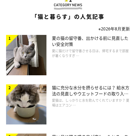
「猫と暮らす」の人気記事
「ツンデレ異性は苦手！」という人の理由と
※2026年8月更新
は？
夏の猫の留守番、出かける前に見直した
い安全対策
一方で、「ツンデレ異性は苦手」という人の割合が多かったわけ
夏に猫だけで留守番させる日は、帰宅するまで部屋
が暑くなりすぎ …
ですが、その理由も見ていきましょう！
「猫ならいいけど、人間はいやだ」
猫に充分な水分を摂らせるには？ 給水方
「素直でわかりやすいほうがいい」
法の見直しやウエットフードの取り入れ
方を解説
愛猫は、しっかりと水を飲んでくれていますか？ 夏
場はエアコン …
「ツンデレじゃなく、犬のように優しい人がいいな。猫だからか
わいい！」
「ツンデレよりデレデレのほうがいい」