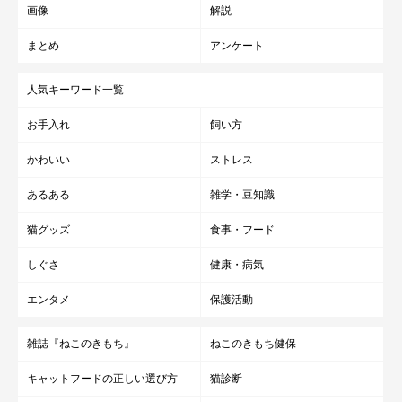
画像
解説
まとめ
アンケート
人気キーワード一覧
お手入れ
飼い方
かわいい
ストレス
あるある
雑学・豆知識
猫グッズ
食事・フード
しぐさ
健康・病気
エンタメ
保護活動
雑誌『ねこのきもち』
ねこのきもち健保
キャットフードの正しい選び方
猫診断