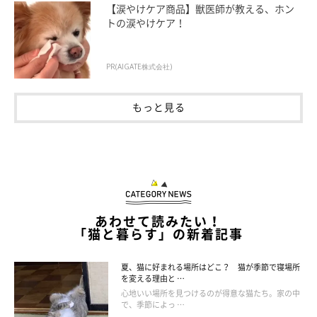
【涙やけケア商品】獣医師が教える、ホン
うですね。
トの涙やけケア！
PR(AIGATE株式会社)
『ねこのきもちアンケート vol.8』
文／二宮ねこむ
もっと見る
※写真はアプリ「まいにちのいぬ・ねこのきもち」にご投稿いた
だいたものです。
あわせて読みたい！
「猫と暮らす」の新着記事
夏、猫に好まれる場所はどこ？ 猫が季節で寝場所
を変える理由と …
心地いい場所を見つけるのが得意な猫たち。家の中
で、季節によっ …