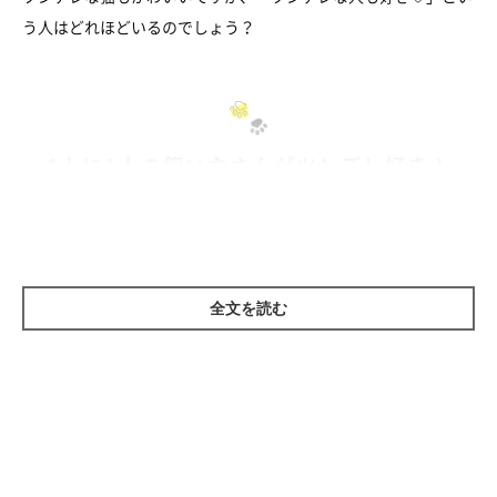
う人はどれほどいるのでしょう？
4人に1人の飼い主さんがツンデレ好き！
ねこのきもち編集室では、飼い主さん816名に「ツンデレな異性
が好きかどうか」についてアンケート調査を実施。
全文を読む
その結果、24.5%の方が「猫みたいにツンデレな異性が好き」と
回答しました！