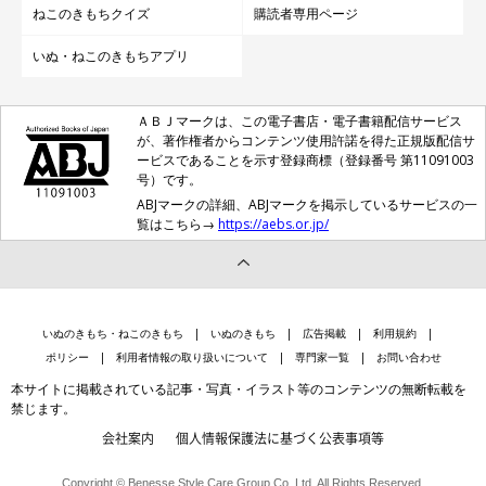
ねこのきもちクイズ
購読者専用ページ
いぬ・ねこのきもちアプリ
ＡＢＪマークは、この電子書店・電子書籍配信サービス
が、著作権者からコンテンツ使用許諾を得た正規版配信サ
ービスであることを示す登録商標（登録番号 第11091003
号）です。
ABJマークの詳細、ABJマークを掲示しているサービスの一
覧はこちら→
https://aebs.or.jp/
いぬのきもち・ねこのきもち
いぬのきもち
広告掲載
利用規約
ポリシー
利用者情報の取り扱いについて
専門家一覧
お問い合わせ
本サイトに掲載されている記事・写真・イラスト等のコンテンツの無断転載を
禁じます。
会社案内
個人情報保護法に基づく公表事項等
Copyright © Benesse Style Care Group Co.,Ltd. All Rights Reserved.