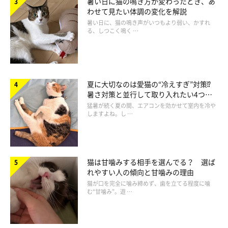
暑い日に猫の鳴き方が変わったとき、あ
わせて見たい体調の変化を解説
暑い日に、猫の鳴き声がいつもより弱い、かすれ
る、しつこく鳴く …
夏に大切なのは愛猫の“冷えすぎ”対策⁉
暑さ対策と並行して取り入れたい4つの
工夫
猛暑が続く夏の間、エアコンを効かせて室内を冷や
しますよね。し …
猫は甘噛みする相手を選んでる？ 選ば
まいにちのねこのきもちアプリ投稿写真より
れやすい人の傾向と甘噛みの理由
猫が口を完全に噛み締めず、歯を立てる程度に噛
む“甘噛み”。遊 …
ツンデレな性格も、「猫だから許せる」「猫だからこそかわい
い」という飼い主さんが多数でした！
やはり飼い主さんにとって愛猫は、絶対的で特別な存在といえそ