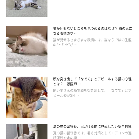
猫が何もないところを見つめるのはなぜ？ 猫の気に
なる表情のワ …
猫が見せるさまざまな表情には、猫ならではの生態
の“ヒミツ”が …
頭を突き出して「なでて」とアピールする猫の心理
とは？ 獣医師 …
飼い主さんの横で頭を突き出して、「なでて」とア
ピール姿がSN …
夏の猫の留守番、出かける前に見直したい安全対策
夏の猫の留守番では、暑さ対策としてエアコンの連
続運転や水の複 …