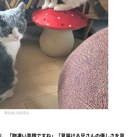
@dora_me0416
は、
「物凄い真顔ですね」「見届ける兄さんの優しさを背