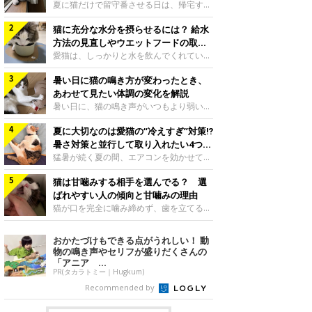
夏に猫だけで留守番させる日は、帰宅する
まで部屋が暑くなりすぎないか、水は足り
猫に充分な水分を摂らせるには？ 給水
るかと気になる飼い主さんもいるでしょ
う。家の中なら安全と思っていても、日中
方法の見直しやウエットフードの取り
は室温が急に上がることがあります。留守
入れ方を解説
愛猫は、しっかりと水を飲んでくれていま
中の暑さから猫を守るために準備したいこ
すか？ 夏場はエアコンで室内が涼しいこ
とや、帰宅後に見たいサインなどについ
暑い日に猫の鳴き方が変わったとき、
ともあり、猫があまり水を飲まないこと
て、ねこのきもち獣医師相談室の岡本りさ
も。積極的に水分を摂らせるためには、給
あわせて見たい体調の変化を解説
先生に伺いました。 留守中は室温が急に
水方法を見直したり、フードから水分を摂
暑い日に、猫の鳴き声がいつもより弱い、
上がることがあるねこのきもち投稿写真ギ
らせたりする方法があります。今回は獣医
かすれる、しつこく鳴くなど、ふだんと違
ャラリー夏の日中は、エアコンが切れると
師の重本仁先生に、猫に水分を摂らせるた
夏に大切なのは愛猫の“冷えすぎ”対策⁉
って聞こえることがあります。 そんなと
室温が急に上昇する場合があります。猫は
めにできるためできる工夫を教えていただ
き、あわせてどのような様子を確認したら
暑さ対策と並行して取り入れたい4つの
自分で涼しい場所を探すのが得意ですが、
きました。ボウルの高さを愛猫の好みにね
よいのでしょうか。暑い日に猫の鳴き方が
工夫
猛暑が続く夏の間、エアコンを効かせて室
部屋全体が暑くなれ
このきもち投稿写真ギャラリー水飲みボウ
変わるときの見方や注意したい体調の変化
内を冷やしますよね。しかし、人にとって
ルの高さは、猫が飲むときに頭が胃より下
などについて、ねこのきもち獣医師相談室
猫は甘噛みする相手を選んでる？ 選
は快適な温度でも、猫にとっては温度が低
にならないように設定すると飲みやすいで
の山口みき先生に伺いました。 鳴き方の
すぎることも。暑さ対策と並行して、冷え
ばれやすい人の傾向と甘噛みの理由
しょう。首を深く折り曲げずに済むため、
変化だけで判断せず、全身の様子も確認し
すぎ対策もしっかりと行うことが大切で
猫が口を完全に噛み締めず、歯を立てる程
関節や食道への負
てねこのきもち投稿写真ギャラリー猫の鳴
す。今回は獣医師の重本仁先生に、猫の冷
度に噛む“甘噛み”。遊びやスキンシップの
き方が変わったとき、暑さと関係している
えすぎを防ぐ4つの対策を教えていただき
ときに繰り出すことがありますが、同じ家
おかたづけもできる点がうれしい！ 動
ように見えることがあります。 ただ、鳴
ました。（1） 冷房の効いていない部屋に
族でも噛まれる頻度に違いがあると感じる
物の鳴き声やセリフが盛りだくさんの
き声だけで原因を決めるのは難しく、体調
行き来できるようにするねこのきもち投稿
ことも。ねこのきもちWEB MAGAZINEで
「アニア ...
や環境の変化を
写真ギャラリー猫が寒いと感じたときに、
は、飼い主さんたちにアンケートを実施
PR(タカラトミー｜Hugkum)
冷気から逃れる「逃げ場」を用意しておき
し、愛猫が甘噛みする相手を選んでいると
Recommended by
ましょう。冷房の効いていない部屋や廊下
感じる状況を教えてもらいました。また、
へも自由に行き来できるように、ドアは猫
ねこのきもち獣医師相談室の原駿太朗先生