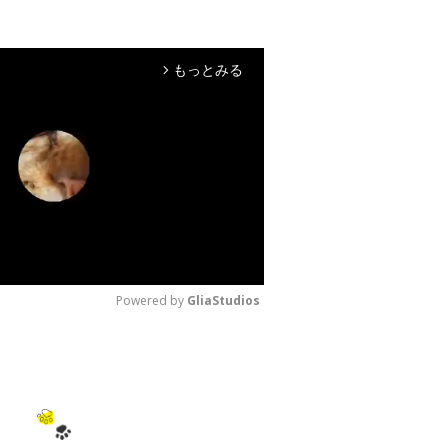
もっとみる
arrow_forward_ios
Powered by 
GliaStudios
M
u
t
e