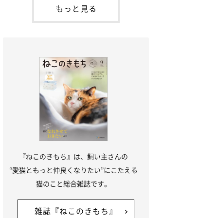
が通れる程度に
には、実際に猫は甘噛みする相手を選んで
もっと見る
いるのか、その真相をお聞きします。約6
割の飼い主さんが「甘噛みする相手を選ん
でいる」と感じていた※2026年5月実施
「ね
『ねこのきもち』は、飼い主さんの
“愛猫ともっと仲良くなりたい”にこたえる
猫のこと総合雑誌です。
雑誌『ねこのきもち』