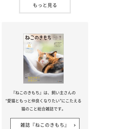
が通れる程度に
には、実際に猫は甘噛みする相手を選んで
もっと見る
いるのか、その真相をお聞きします。約6
割の飼い主さんが「甘噛みする相手を選ん
でいる」と感じていた※2026年5月実施
「ね
『ねこのきもち』は、飼い主さんの
“愛猫ともっと仲良くなりたい”にこたえる
猫のこと総合雑誌です。
雑誌『ねこのきもち』