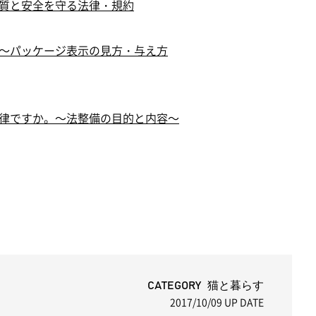
質と安全を守る法律・規約
～パッケージ表示の見方・与え方
律ですか。～法整備の目的と内容～
CATEGORY 猫と暮らす
2017/10/09
UP DATE