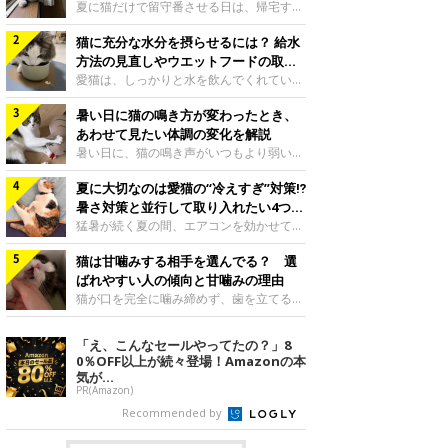
夏に猫だけで留守番させる日は、帰宅する
まで部屋が暑くなりすぎないか、水は足り
猫に充分な水分を摂らせるには？ 給水
るかと気になる飼い主さんもいるでしょ
う。家の中なら安全と思っていても、日中
方法の見直しやウエットフードの取り
は室温が急に上がることがあります。留守
入れ方を解説
愛猫は、しっかりと水を飲んでくれていま
中の暑さから猫を守るために準備したいこ
すか？ 夏場はエアコンで室内が涼しいこ
とや、帰宅後に見たいサインなどについ
暑い日に猫の鳴き方が変わったとき、
ともあり、猫があまり水を飲まないこと
て、ねこのきもち獣医師相談室の岡本りさ
も。積極的に水分を摂らせるためには、給
あわせて見たい体調の変化を解説
先生に伺いました。 留守中は室温が急に
水方法を見直したり、フードから水分を摂
暑い日に、猫の鳴き声がいつもより弱い、
上がることがあるねこのきもち投稿写真ギ
らせたりする方法があります。今回は獣医
かすれる、しつこく鳴くなど、ふだんと違
ャラリー夏の日中は、エアコンが切れると
師の重本仁先生に、猫に水分を摂らせるた
夏に大切なのは愛猫の“冷えすぎ”対策⁉
って聞こえることがあります。 そんなと
室温が急に上昇する場合があります。猫は
めにできるためできる工夫を教えていただ
き、あわせてどのような様子を確認したら
暑さ対策と並行して取り入れたい4つの
自分で涼しい場所を探すのが得意ですが、
きました。ボウルの高さを愛猫の好みにね
よいのでしょうか。暑い日に猫の鳴き方が
工夫
猛暑が続く夏の間、エアコンを効かせて室
部屋全体が暑くなれ
このきもち投稿写真ギャラリー水飲みボウ
変わるときの見方や注意したい体調の変化
内を冷やしますよね。しかし、人にとって
ルの高さは、猫が飲むときに頭が胃より下
などについて、ねこのきもち獣医師相談室
猫は甘噛みする相手を選んでる？ 選
は快適な温度でも、猫にとっては温度が低
にならないように設定すると飲みやすいで
の山口みき先生に伺いました。 鳴き方の
すぎることも。暑さ対策と並行して、冷え
ばれやすい人の傾向と甘噛みの理由
しょう。首を深く折り曲げずに済むため、
変化だけで判断せず、全身の様子も確認し
すぎ対策もしっかりと行うことが大切で
猫が口を完全に噛み締めず、歯を立てる程
関節や食道への負
てねこのきもち投稿写真ギャラリー猫の鳴
す。今回は獣医師の重本仁先生に、猫の冷
度に噛む“甘噛み”。遊びやスキンシップの
き方が変わったとき、暑さと関係している
えすぎを防ぐ4つの対策を教えていただき
ときに繰り出すことがありますが、同じ家
「え、こんなセールやってたの？」8
ように見えることがあります。 ただ、鳴
ました。（1） 冷房の効いていない部屋に
族でも噛まれる頻度に違いがあると感じる
0％OFF以上が続々登場！Amazonの本
き声だけで原因を決めるのは難しく、体調
行き来できるようにするねこのきもち投稿
ことも。ねこのきもちWEB MAGAZINEで
気が...
や環境の変化を
写真ギャラリー猫が寒いと感じたときに、
は、飼い主さんたちにアンケートを実施
PR(Amazon)
冷気から逃れる「逃げ場」を用意しておき
し、愛猫が甘噛みする相手を選んでいると
Recommended by
ましょう。冷房の効いていない部屋や廊下
感じる状況を教えてもらいました。また、
へも自由に行き来できるように、ドアは猫
ねこのきもち獣医師相談室の原駿太朗先生