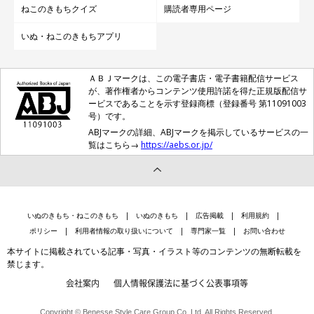
ねこのきもちクイズ
購読者専用ページ
いぬ・ねこのきもちアプリ
ＡＢＪマークは、この電子書店・電子書籍配信サービス
が、著作権者からコンテンツ使用許諾を得た正規版配信サ
ービスであることを示す登録商標（登録番号 第11091003
号）です。
ABJマークの詳細、ABJマークを掲示しているサービスの一
覧はこちら→
https://aebs.or.jp/
いぬのきもち・ねこのきもち
いぬのきもち
広告掲載
利用規約
ポリシー
利用者情報の取り扱いについて
専門家一覧
お問い合わせ
本サイトに掲載されている記事・写真・イラスト等のコンテンツの無断転載を
禁じます。
会社案内
個人情報保護法に基づく公表事項等
Copyright © Benesse Style Care Group Co.,Ltd. All Rights Reserved.