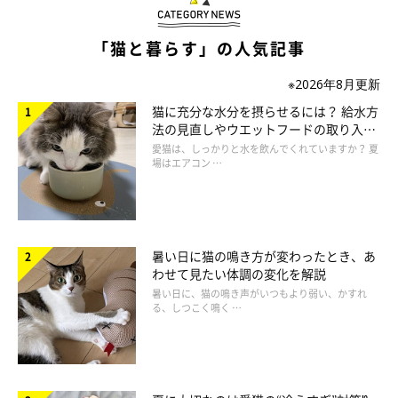
「猫と暮らす」の人気記事
※2026年8月更新
猫に充分な水分を摂らせるには？ 給水方
法の見直しやウエットフードの取り入れ
方を解説
愛猫は、しっかりと水を飲んでくれていますか？ 夏
場はエアコン …
暑い日に猫の鳴き方が変わったとき、あ
わせて見たい体調の変化を解説
暑い日に、猫の鳴き声がいつもより弱い、かすれ
る、しつこく鳴く …
シニア猫に多い「関節炎」とその予防法