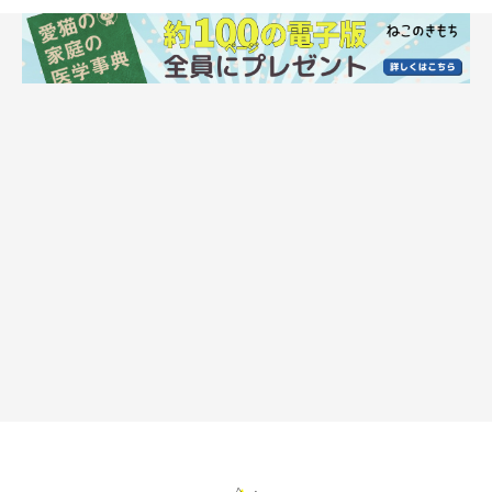
「口内炎」は、人間と同様に口腔の病気の一つで、歯垢の細菌へ
の過剰反応が原因とされています。口内炎になった部位が食べて
いる時に痛むため、食欲がなくなって痩せてしまう可能性もあり
ます。
症状としては、よだれを垂らしたり口臭が強くなることもありま
すので、愛猫にその傾向が見られた場合は、口内炎を疑いましょ
う。病院で抜歯や歯石を除去することで治る場合もありますが、
全身麻酔が必要なため、猫の年齢や体力によっては無理を強いて
しまうことにもなりかねません。他には、口内洗浄やステロイド
剤の投与、点滴などの対症療法もあります。
《予防法》
愛猫の口の中を清潔にして、歯垢がつかないよう、歯磨きを習慣
化しましょう。痛みがあるときは、食べやすい形状のフードを与
えてあげてくださいね。