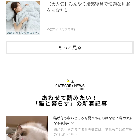
【大人気】ひんやり冷感寝具で快適な睡眠
意。重症化すると、痛みから動くのを嫌がるようになってしまい
をあなたに。
ます。
PR(アイリスプラザ)
処方薬やサプリメントを継続的に与えると回復するケースもある
ので、動かないのは「年のせい」だと思わず、早めに気付いて対
もっと見る
応することが大切です。
《予防法》
肥満になると関節への負担も大きくなります。体重管理に気をつ
けて、適切な体重を維持しましょう。また、絨毯を敷くなど、滑
りにくい床にすることも予防法の一つになります。
あわせて読みたい！
「猫と暮らす」の新着記事
今回紹介した3つの病気は、愛猫の日頃の行動を改善すること
猫が何もないところを見つめるのはなぜ？ 猫の気に
で、予防することができます。空気を清潔に保ち、歯磨きの習慣
なる表情のワ …
猫が見せるさまざまな表情には、猫ならではの生態
をつけ、体重の管理をする。少しの意識で大切な愛猫を病気から
の“ヒミツ”が …