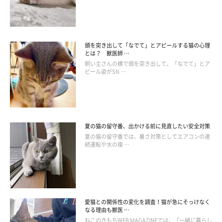
守ることができるので、ぜひ参考にしてみてくださいね。
出典／「ねこのきもち」17年4月号『一度かかると長いお付き合
いになる病気』（監修：ACプラザ刈谷動物病院 葛西橋通り病院
頭を突き出して「なでて」とアピールする猫の心理
とは？ 獣医師 …
院長 榎本拓也先生）
飼い主さんの横で頭を突き出して、「なでて」とア
文／ishikawa_A
ピール姿がSN …
※写真はスマホアプリ「まいにちのいぬ・ねこのきもち」で投稿
されたものです
※記事と写真に関連性はありませんので予めご了承ください。
夏の猫の留守番、出かける前に見直したい安全対策
夏の猫の留守番では、暑さ対策としてエアコンの連
続運転や水の複 …
愛猫との関係性の変化を調査！猫が急にそっけなく
なる理由も獣医 …
ねこのきもちWEB MAGAZINEでは、「一緒に暮らし