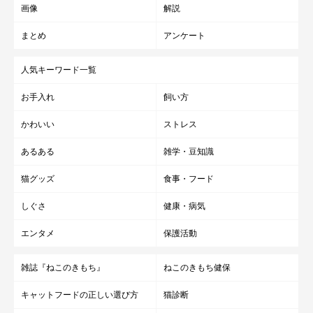
画像
解説
まとめ
アンケート
人気キーワード一覧
お手入れ
飼い方
かわいい
ストレス
あるある
雑学・豆知識
猫グッズ
食事・フード
しぐさ
健康・病気
エンタメ
保護活動
雑誌『ねこのきもち』
ねこのきもち健保
キャットフードの正しい選び方
猫診断