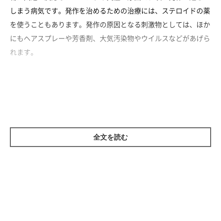
しまう病気です。発作を治めるための治療には、ステロイドの薬
を使うこともあります。発作の原因となる刺激物としては、ほか
にもヘアスプレーや芳香剤、大気汚染物やウイルスなどがあげら
れます。
《予防法》
部屋を清潔にして、空気清浄機などを使って空気を綺麗にしまし
ょう。猫の生活環境で飼い主さんがタバコを吸わないなどの配慮
をし、上述した刺激物をできるだけ除去するよう努めてくださ
い。
全文を読む
意外とやっかいな「口内炎」とその予防法