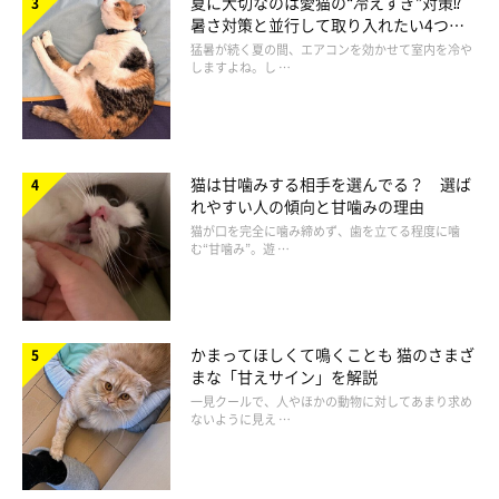
夏に大切なのは愛猫の“冷えすぎ”対策⁉
暑さ対策と並行して取り入れたい4つの
工夫
猛暑が続く夏の間、エアコンを効かせて室内を冷や
しますよね。し …
猫は甘噛みする相手を選んでる？ 選ば
れやすい人の傾向と甘噛みの理由
猫が口を完全に噛み締めず、歯を立てる程度に噛
む“甘噛み”。遊 …
かまってほしくて鳴くことも 猫のさまざ
まいにちのいぬ・ねこのきもちアプリ
まな「甘えサイン」を解説
一見クールで、人やほかの動物に対してあまり求め
ないように見え …
「関節炎」は、軟骨が減少して関節に炎症が起こる病気で、シニ
ア猫に多く見られます。高いところに登らなくなったり、高いと
ころから降りた時によろけたりする様子が見受けられたら要注