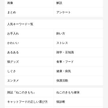
画像
解説
まとめ
アンケート
人気キーワード一覧
お手入れ
飼い方
かわいい
ストレス
あるある
雑学・豆知識
猫グッズ
食事・フード
しぐさ
健康・病気
エンタメ
保護活動
雑誌『ねこのきもち』
ねこのきもち健保
キャットフードの正しい選び方
猫診断