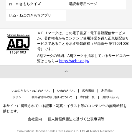
ねこのきもちクイズ
購読者専用ページ
いぬ・ねこのきもちアプリ
ＡＢＪマークは、この電子書店・電子書籍配信サービス
が、著作権者からコンテンツ使用許諾を得た正規版配信サ
ービスであることを示す登録商標（登録番号 第11091003
号）です。
ABJマークの詳細、ABJマークを掲示しているサービスの一
覧はこちら→
https://aebs.or.jp/
いぬのきもち・ねこのきもち
いぬのきもち
広告掲載
利用規約
ポリシー
利用者情報の取り扱いについて
専門家一覧
お問い合わせ
本サイトに掲載されている記事・写真・イラスト等のコンテンツの無断転載を
禁じます。
会社案内
個人情報保護法に基づく公表事項等
Copyright © Benesse Style Care Group Co.,Ltd. All Rights Reserved.