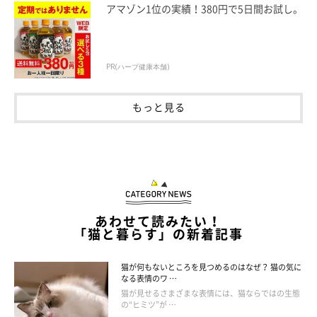
アマゾン1位の実績！380円で5日間お試し。
PR(ハーブ健康本舗)
もっと見る
あわせて読みたい！
「猫と暮らす」の新着記事
猫が何もないところを見つめるのはなぜ？ 猫の気に
ねこのきもち投稿写真ギャラリー
なる表情のワ …
猫が見せるさまざまな表情には、猫ならではの生態
の“ヒミツ”が …
猫の口内炎は、日ごろのケアで予防できることがあります。