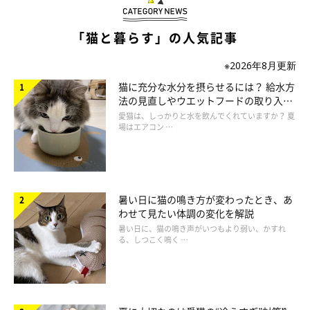
「猫と暮らす」の人気記事
ねこのきもち投稿写真ギャラリー
※2026年8月更新
猫に充分な水分を摂らせるには？ 給水方
人の口内炎と違い、猫の口内炎はなかなか自然には治りません。
法の見直しやウエットフードの取り入れ
そのため、異変を感じたら早めに獣医師に相談しましょう。
方を解説
愛猫は、しっかりと水を飲んでくれていますか？ 夏
場はエアコン …
系統性口内炎の場合、一般的には口内炎の原因となる病気の治療
を優先。細菌感染が疑われる場合は、細菌を抑える抗生物質の投
与などをします。
一方、潰瘍性口内炎で、口臭があり、歯石や歯垢が見られるとき
暑い日に猫の鳴き方が変わったとき、あ
は、全身麻酔を使用して歯石や歯垢の除去をすることも。また、
わせて見たい体調の変化を解説
暑い日に、猫の鳴き声がいつもより弱い、かすれ
口の中の痛みが強く、歯を抜いたほうがよい場合は、抜歯をする
る、しつこく鳴く …
こともあるようです。重度の状態では全抜歯と免疫抑制療法が必
要になります。