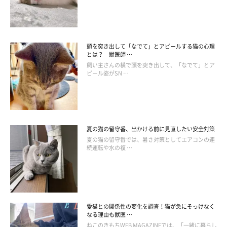
歯垢や歯石が原因となることも多いため、こまめな歯磨きが大切
です。ペット用歯ブラシとペーストを用意し、猫の口内環境を清
潔に保ちましょう。
頭を突き出して「なでて」とアピールする猫の心理
また、歯垢や歯石がつきにくいフードを選択するのもひとつの
とは？ 獣医師 …
手。歯石がつきやすいとされているウェットフードから、ドライ
飼い主さんの横で頭を突き出して、「なでて」とア
ピール姿がSN …
フードに変更してみるのもいいでしょう。
関連記事:
【獣医師監修】治りにくい猫の口内炎 原因と
夏の猫の留守番、出かける前に見直したい安全対策
治療法、予防法を紹介
夏の猫の留守番では、暑さ対策としてエアコンの連
猫も人と同じように口内炎になりますが、その原因には重篤な病気
続運転や水の複 …
が潜んでいることもあるので注意が必要です。そこで今回は、猫の
口内炎の症状や原因、治療法、予防法などについて詳しく解説しま
す。
ほかにも、口内炎の原因となる病気の予防のために、ワクチンの
接種や免疫力を高めるサプリメントなども効果的です。たかが口
内炎とあなどらず、猫の口に気になる症状が出たら、すぐに動物
愛猫との関係性の変化を調査！猫が急にそっけなく
なる理由も獣医 …
病院を受診し、適切な対応をしてあげましょう。
ねこのきもちWEB MAGAZINEでは、「一緒に暮らし