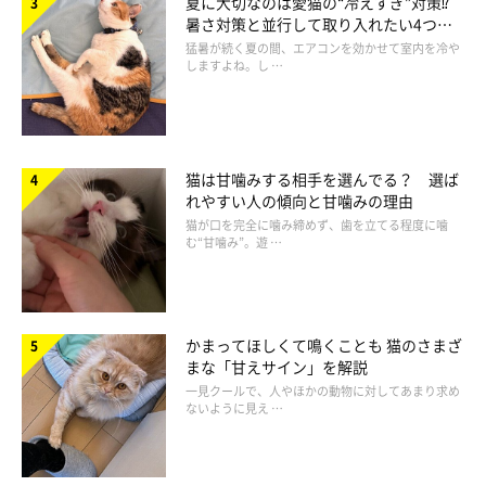
夏に大切なのは愛猫の“冷えすぎ”対策⁉
暑さ対策と並行して取り入れたい4つの
工夫
猛暑が続く夏の間、エアコンを効かせて室内を冷や
しますよね。し …
猫は甘噛みする相手を選んでる？ 選ば
れやすい人の傾向と甘噛みの理由
猫が口を完全に噛み締めず、歯を立てる程度に噛
む“甘噛み”。遊 …
かまってほしくて鳴くことも 猫のさまざ
まな「甘えサイン」を解説
猫の口内炎を予防するにはどうしたらいいの
一見クールで、人やほかの動物に対してあまり求め
ないように見え …