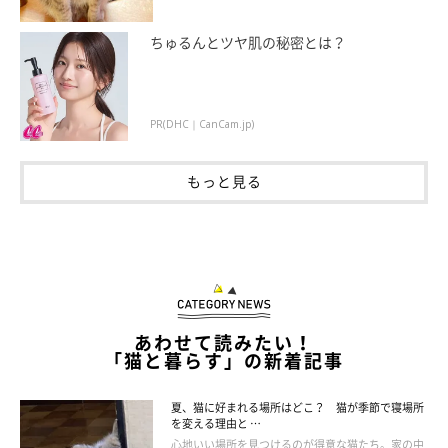
ちゅるんとツヤ肌の秘密とは？
かつおぶしを使いたいときの適正量は？
PR(DHC｜CanCam.jp)
もっと見る
あわせて読みたい！
「猫と暮らす」の新着記事
夏、猫に好まれる場所はどこ？ 猫が季節で寝場所
を変える理由と …
心地いい場所を見つけるのが得意な猫たち。家の中