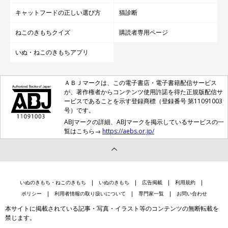
キャットフードの正しい選び方
猫診断
ねこのきもちクイズ
購読者専用ページ
いぬ・ねこのきもちアプリ
ＡＢＪマークは、この電子書店・電子書籍配信サービス
が、著作権者からコンテンツ使用許諾を得た正規版配信サ
ービスであることを示す登録商標（登録番号 第11091003
号）です。
ABJマークの詳細、ABJマークを掲示しているサービスの一
覧はこちら→
https://aebs.or.jp/
いぬのきもち・ねこのきもち
いぬのきもち
広告掲載
利用規約
ポリシー
利用者情報の取り扱いについて
専門家一覧
お問い合わせ
本サイトに掲載されている記事・写真・イラスト等のコンテンツの無断転載を
禁じます。