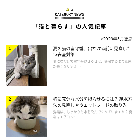
ねこのきもち投稿写真ギャラリー
「猫と暮らす」の人気記事
――かつおぶしを与えない方がいい猫がいるとのことですが、そ
の理由も教えてください。
※2026年8月更新
夏の猫の留守番、出かける前に見直した
白山先生：
い安全対策
「かつおぶしには、尿石症を引き起こすおそれのあるリンやマグ
夏に猫だけで留守番させる日は、帰宅するまで部屋
が暑くなりすぎ …
ネシウムなどのミネラルが豊富に含まれています。また塩分量も
多いため、腎臓や心臓に負担がかかってしまうおそれもありま
す。そのため、先述したような尿石症の既往や、腎臓や心臓に病
気を抱えている猫には与えない方がいいでしょう」
猫に充分な水分を摂らせるには？ 給水方
法の見直しやウエットフードの取り入れ
方を解説
愛猫は、しっかりと水を飲んでくれていますか？ 夏
――もしも猫が食べてしまった場合、どうしたらいいでしょう
場はエアコン …
か？
白山先生：