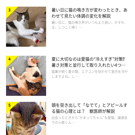
「食べてしまった量にもよりますが、少量であればすぐに影響が
暑い日に猫の鳴き方が変わったとき、あ
わせて見たい体調の変化を解説
出ることは少ないでしょう。しかし持病を持つ猫の場合は、念の
暑い日に、猫の鳴き声がいつもより弱い、かすれ
ためかかりつけの動物病院に相談するようにしてください」
る、しつこく鳴く …
夏に大切なのは愛猫の“冷えすぎ”対策⁉
暑さ対策と並行して取り入れたい4つの
工夫
猛暑が続く夏の間、エアコンを効かせて室内を冷や
しますよね。し …
頭を突き出して「なでて」とアピールす
る猫の心理とは？ 獣医師が解説
出会ったときから“かまってちゃん”な愛猫。譲渡会
での小鉄くん …