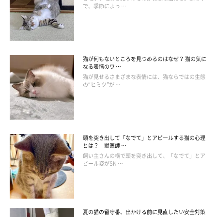
で、季節によっ …
ねこのきもち投稿写真ギャラリー
猫が何もないところを見つめるのはなぜ？ 猫の気に
――かつおぶしをトッピングなどで使いたいとき、注意点や適正
なる表情のワ …
量の目安などあれば教えてください。
猫が見せるさまざまな表情には、猫ならではの生態
の“ヒミツ”が …
白山先生：
「かつおぶしを与える場合はひとつまみ程度（およそ0.5g）を、
週1回程度与えるくらいにとどめましょう。与える場合は塩分調
頭を突き出して「なでて」とアピールする猫の心理
整された猫用かつお節を使用してください。
とは？ 獣医師 …
また、かつおぶしにはタンパク質が含まれるため、初めてかつお
飼い主さんの横で頭を突き出して、「なでて」とア
ピール姿がSN …
ぶしを与える際には、ごく少量にとどめ、痒みや下痢、嘔吐など
のアレルギー反応が出ないか様子を見るようにしましょう」
――ありがとうございました。
夏の猫の留守番、出かける前に見直したい安全対策