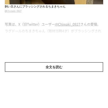
飼い主さんにブラッシングされるちまきちゃん
@Chimaki_0927
写真は、X（旧Twitter）ユーザー
@Chimaki_0927
さんの愛猫、
ラグドールのちまきちゃん（取材当時4才）がブラッシングされ
ている動画の一場面です。
ちまきちゃんは、飼い主さんにブラシ
をかけてもらうのが日課になっているのだとか
。
しかしその様子は、
「ブラシをかけられる」
ではなく
「ブラシに
かかりにいく」
というものでした。
全文を読む