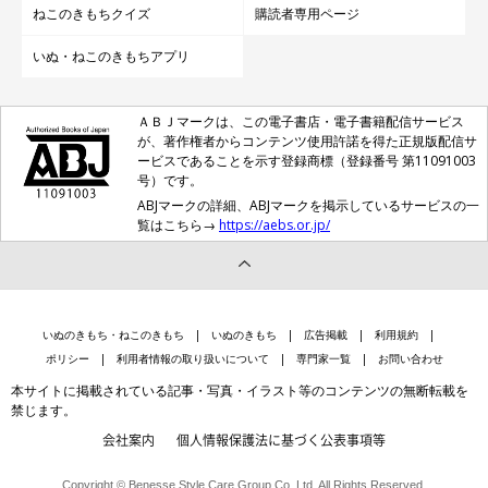
ねこのきもちクイズ
購読者専用ページ
いぬ・ねこのきもちアプリ
ＡＢＪマークは、この電子書店・電子書籍配信サービス
が、著作権者からコンテンツ使用許諾を得た正規版配信サ
ービスであることを示す登録商標（登録番号 第11091003
号）です。
ABJマークの詳細、ABJマークを掲示しているサービスの一
覧はこちら→
https://aebs.or.jp/
いぬのきもち・ねこのきもち
いぬのきもち
広告掲載
利用規約
ポリシー
利用者情報の取り扱いについて
専門家一覧
お問い合わせ
本サイトに掲載されている記事・写真・イラスト等のコンテンツの無断転載を
禁じます。
会社案内
個人情報保護法に基づく公表事項等
Copyright © Benesse Style Care Group Co.,Ltd. All Rights Reserved.