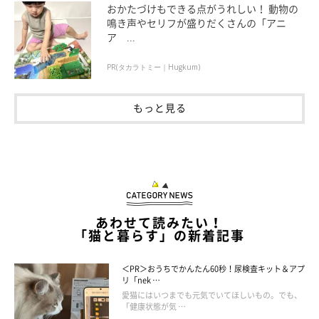
おかたづけもできる点がうれしい！ 動物の
鳴き声やセリフが盛りだくさんの「アニ
ア ...
PR(タカラトミー｜Hugkum)
もっと見る
温かい猫ハウスに入るちまきちゃん
@Chimaki_0927
ウットリとするようにブラッシングされるちまきちゃんに、飼い
あわせて読みたい！
主さんはこんな感想をもったといいます。
「猫と暮らす」の新着記事
飼い主さん：
＜PR＞おうちでかんたん60秒！尿検査キット＆アプ
リ「nek …
「
あまりにも気持ちよさそうにしているので、ブラッシングのや
愛猫にはいつまでも元気でいてほしいもの。でも、
「健康状態が気 …
めどきがわからなくなります
。ブラシを持っていると『早くやっ