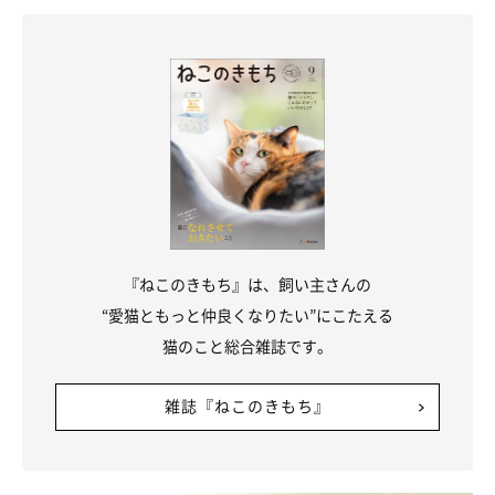
きのポイントについて教えてください。
山口先生：
「ブラッシングしてほしい場所や力の入れ具合などを知っておく
こと、されて嫌な場所を避けること、手短に済ませること、必要
な場合は短時間・頻回を意識することが大切です。一般的には長
時間のブラッシングは猫をイライラさせますので、そうなる前に
やめることがポイントです」
『ねこのきもち』は、飼い主さんの
ブラシにグイグイ顔を当て、とても気持ちよさそうにブラッシン
“愛猫ともっと仲良くなりたい”にこたえる
グされる姿が何ともほほえましいちまきちゃん。ブラッシング
猫のこと総合雑誌です。
は、愛猫との大切なコミュニケーション手段のひとつですね。
雑誌『ねこのきもち』
関連記事:
「自ら来るのかい！」ブラッシングが好きな猫
がグイグイと顔をあてにいく姿に「かわいい」