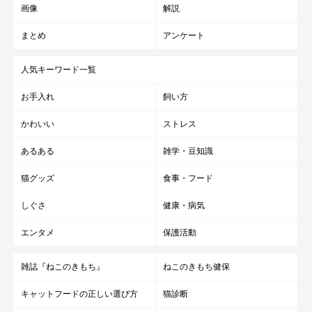
画像
解説
まとめ
アンケート
人気キーワード一覧
お手入れ
飼い方
かわいい
ストレス
あるある
雑学・豆知識
猫グッズ
食事・フード
しぐさ
健康・病気
エンタメ
保護活動
雑誌『ねこのきもち』
ねこのきもち健保
キャットフードの正しい選び方
猫診断