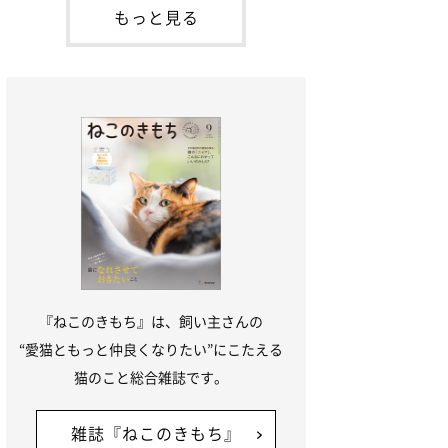
が通れる程度に
には、実際に猫は甘噛みする相手を選んで
もっと見る
いるのか、その真相をお聞きします。約6
割の飼い主さんが「甘噛みする相手を選ん
でいる」と感じていた※2026年5月実施
「ね
『ねこのきもち』は、飼い主さんの
“愛猫ともっと仲良くなりたい”にこたえる
猫のこと総合雑誌です。
雑誌『ねこのきもち』