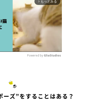
もっとみる
arrow_forward_ios
Powered by 
GliaStudios
M
u
t
e
ポーズ”をすることはある？