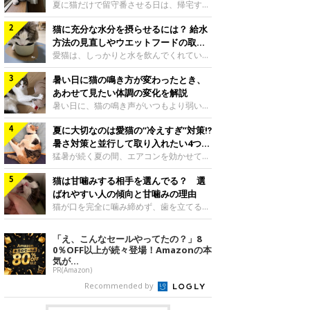
夏に猫だけで留守番させる日は、帰宅する
まで部屋が暑くなりすぎないか、水は足り
猫に充分な水分を摂らせるには？ 給水
るかと気になる飼い主さんもいるでしょ
う。家の中なら安全と思っていても、日中
方法の見直しやウエットフードの取り
は室温が急に上がることがあります。留守
入れ方を解説
愛猫は、しっかりと水を飲んでくれていま
中の暑さから猫を守るために準備したいこ
すか？ 夏場はエアコンで室内が涼しいこ
とや、帰宅後に見たいサインなどについ
暑い日に猫の鳴き方が変わったとき、
ともあり、猫があまり水を飲まないこと
て、ねこのきもち獣医師相談室の岡本りさ
も。積極的に水分を摂らせるためには、給
あわせて見たい体調の変化を解説
先生に伺いました。 留守中は室温が急に
水方法を見直したり、フードから水分を摂
暑い日に、猫の鳴き声がいつもより弱い、
上がることがあるねこのきもち投稿写真ギ
らせたりする方法があります。今回は獣医
かすれる、しつこく鳴くなど、ふだんと違
ャラリー夏の日中は、エアコンが切れると
師の重本仁先生に、猫に水分を摂らせるた
夏に大切なのは愛猫の“冷えすぎ”対策⁉
って聞こえることがあります。 そんなと
室温が急に上昇する場合があります。猫は
めにできるためできる工夫を教えていただ
き、あわせてどのような様子を確認したら
暑さ対策と並行して取り入れたい4つの
自分で涼しい場所を探すのが得意ですが、
きました。ボウルの高さを愛猫の好みにね
よいのでしょうか。暑い日に猫の鳴き方が
工夫
猛暑が続く夏の間、エアコンを効かせて室
部屋全体が暑くなれ
このきもち投稿写真ギャラリー水飲みボウ
変わるときの見方や注意したい体調の変化
内を冷やしますよね。しかし、人にとって
ルの高さは、猫が飲むときに頭が胃より下
などについて、ねこのきもち獣医師相談室
猫は甘噛みする相手を選んでる？ 選
は快適な温度でも、猫にとっては温度が低
にならないように設定すると飲みやすいで
の山口みき先生に伺いました。 鳴き方の
すぎることも。暑さ対策と並行して、冷え
ばれやすい人の傾向と甘噛みの理由
しょう。首を深く折り曲げずに済むため、
変化だけで判断せず、全身の様子も確認し
すぎ対策もしっかりと行うことが大切で
猫が口を完全に噛み締めず、歯を立てる程
関節や食道への負
てねこのきもち投稿写真ギャラリー猫の鳴
す。今回は獣医師の重本仁先生に、猫の冷
度に噛む“甘噛み”。遊びやスキンシップの
き方が変わったとき、暑さと関係している
えすぎを防ぐ4つの対策を教えていただき
ときに繰り出すことがありますが、同じ家
「え、こんなセールやってたの？」8
ように見えることがあります。 ただ、鳴
ました。（1） 冷房の効いていない部屋に
族でも噛まれる頻度に違いがあると感じる
0％OFF以上が続々登場！Amazonの本
き声だけで原因を決めるのは難しく、体調
行き来できるようにするねこのきもち投稿
ことも。ねこのきもちWEB MAGAZINEで
気が...
や環境の変化を
写真ギャラリー猫が寒いと感じたときに、
は、飼い主さんたちにアンケートを実施
PR(Amazon)
冷気から逃れる「逃げ場」を用意しておき
し、愛猫が甘噛みする相手を選んでいると
Recommended by
ましょう。冷房の効いていない部屋や廊下
感じる状況を教えてもらいました。また、
へも自由に行き来できるように、ドアは猫
ねこのきもち獣医師相談室の原駿太朗先生