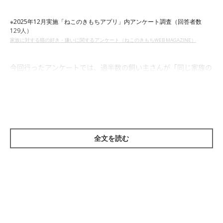
※2025年12月実施「ねこのきもちアプリ」内アンケート調査（回答者数
129人）
家族に対する猫の好き・嫌いに関するアンケート（ねこのきもちWEB MAGAZINE）
今回行ったアンケートでは、過半数の飼い主さんが「同じ家族の
なかでも、愛猫からの好き・嫌いがわかれる」と感じたことが
「ある」と回答。そこで、どのようなシチュエーションで好き・
嫌いがわかれると感じるのか、お話を伺いました。
全文を読む