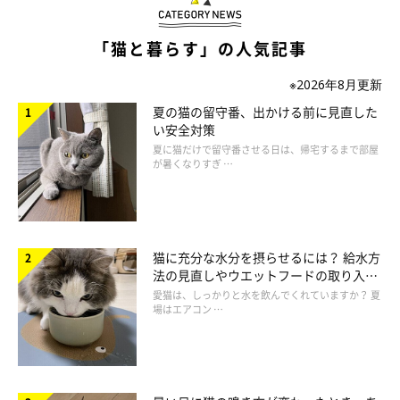
「私としか一緒に寝ようとしない。お腹、足は私以外に触
「猫と暮らす」の人気記事
らせない」
※2026年8月更新
「母にだけラブラブ、ゴロゴロしてる」
夏の猫の留守番、出かける前に見直した
い安全対策
「息子が動くたびに駆け寄って行きます」
夏に猫だけで留守番させる日は、帰宅するまで部屋
が暑くなりすぎ …
「長男には雑に扱われても絶対にピッタリくっついて離れ
ない。どんなことがあってもストーカーのようについて行
く」
猫に充分な水分を摂らせるには？ 給水方
法の見直しやウエットフードの取り入れ
方を解説
愛猫は、しっかりと水を飲んでくれていますか？ 夏
場はエアコン …