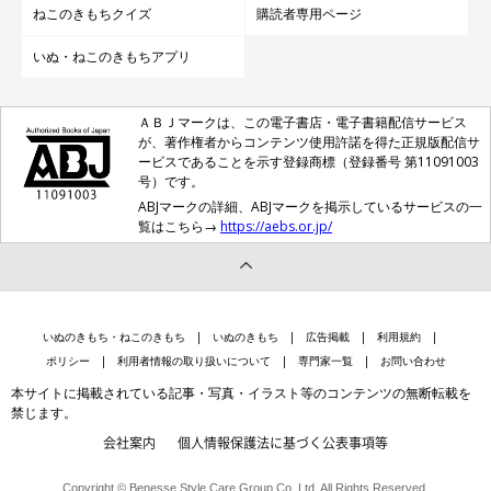
ねこのきもちクイズ
購読者専用ページ
いぬ・ねこのきもちアプリ
ＡＢＪマークは、この電子書店・電子書籍配信サービス
が、著作権者からコンテンツ使用許諾を得た正規版配信サ
ービスであることを示す登録商標（登録番号 第11091003
号）です。
ABJマークの詳細、ABJマークを掲示しているサービスの一
覧はこちら→
https://aebs.or.jp/
いぬのきもち・ねこのきもち
いぬのきもち
広告掲載
利用規約
ポリシー
利用者情報の取り扱いについて
専門家一覧
お問い合わせ
本サイトに掲載されている記事・写真・イラスト等のコンテンツの無断転載を
禁じます。
会社案内
個人情報保護法に基づく公表事項等
Copyright © Benesse Style Care Group Co.,Ltd. All Rights Reserved.