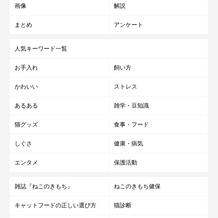
画像
解説
まとめ
アンケート
人気キーワード一覧
お手入れ
飼い方
かわいい
ストレス
あるある
雑学・豆知識
猫グッズ
食事・フード
しぐさ
健康・病気
エンタメ
保護活動
雑誌『ねこのきもち』
ねこのきもち健保
キャットフードの正しい選び方
猫診断