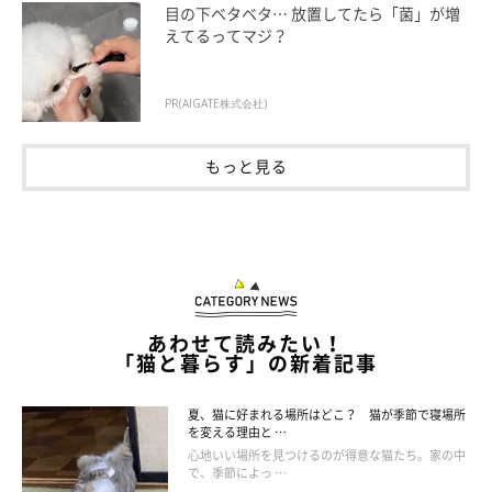
同じことをしたとき人によって態度を変える
目の下ベタベタ… 放置してたら「菌」が増
えてるってマジ？
「外から帰ってくるとき私の場合はお迎えに来てくれます
PR(AIGATE株式会社)
が、旦那が帰った時は毎回そそくさと隠れてしまいます」
「私には抱っこさせてくれるけど、旦那さんは完全拒否で
もっと見る
抱っこはもちろん触られるのも嫌みたいです」
「抱っこされたとき、すぐにどう抜け出そうかと思案する
人、ぴったりくっついて大人しくなる人、こいつに捕まっ
たら離してくれない…と何か諦めたような顔になる人と3
種類の顔を見せるので好き嫌いはあると思う」
あわせて読みたい！
「猫と暮らす」の新着記事
夏、猫に好まれる場所はどこ？ 猫が季節で寝場所
を変える理由と …
心地いい場所を見つけるのが得意な猫たち。家の中
で、季節によっ …