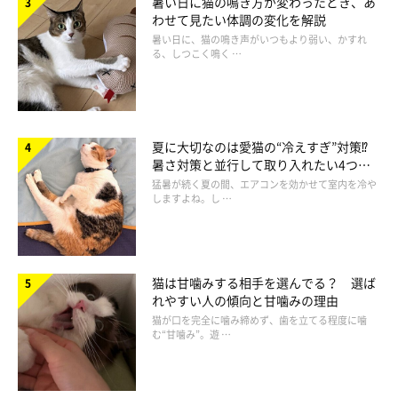
暑い日に猫の鳴き方が変わったとき、あ
わせて見たい体調の変化を解説
暑い日に、猫の鳴き声がいつもより弱い、かすれ
る、しつこく鳴く …
夏に大切なのは愛猫の“冷えすぎ”対策⁉
暑さ対策と並行して取り入れたい4つの
特定の家族から逃げる・威嚇する
工夫
猛暑が続く夏の間、エアコンを効かせて室内を冷や
しますよね。し …
「夫を見ると逃げていく。ほかの人は大丈夫なのに」
「息子が近づくと隠れたり、驚いたりする」
猫は甘噛みする相手を選んでる？ 選ば
れやすい人の傾向と甘噛みの理由
「同居している父にだけ、近づいたり、触ろうとしたりす
猫が口を完全に噛み締めず、歯を立てる程度に噛
ると猫パンチする」
む“甘噛み”。遊 …