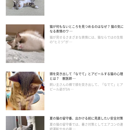
猫が何もないところを見つめるのはなぜ？ 猫の気に
なる表情のワ …
猫が見せるさまざまな表情には、猫ならではの生態
の“ヒミツ”が …
ふだん家にいない家族とは距離をとる
頭を突き出して「なでて」とアピールする猫の心理
とは？ 獣医師 …
飼い主さんの横で頭を突き出して、「なでて」とア
「ふだん一緒に生活していない息子のことが嫌いという
ピール姿がSN …
か、苦手らしい」
「別居している娘が帰ってくると、娘がいない部屋に移動
する」
夏の猫の留守番、出かける前に見直したい安全対策
夏の猫の留守番では、暑さ対策としてエアコンの連
「たまに帰ってくる人に対して塩対応」
続運転や水の複 …