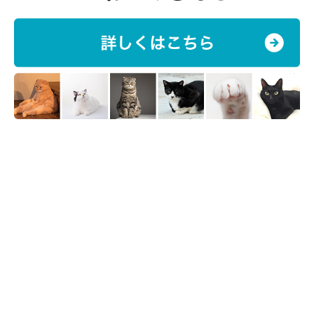
猫のペースを尊重して、猫から好かれる人になりたいですね。
（監修：ねこのきもち獣医師相談室 獣医師・岡本りさ先生）
取材・文／寺井さとこ
※アンケートコメントは飼い主さんがご自身の体験を回答したも
のです。
※写真はスマホアプリ「いぬ・ねこのきもち」で投稿されたもの
です。
※記事と写真に関連性がない場合もあります。
※記事の内容は2025年12月時点の情報です。