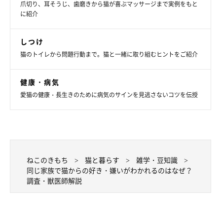
爪切り、耳そうじ、歯磨きから猫が喜ぶマッサージまで実例をもと
ねこのきもち投稿写真ギャラリー
に紹介
今回のアンケート結果から、多くの飼い主さんが「同じ家族で
しつけ
も、愛猫からの好き・嫌いがわかれる」と感じていることがわか
猫のトイレから問題行動まで。猫と一緒に取り組むヒントをご紹介
りましたが、なぜ同じ家族のなかで、猫からの好き・嫌いがわか
れるのでしょうか。ねこのきもち獣医師相談室の岡本りさ先生に
健康・病気
お話を伺いました。
愛猫の健康・長生きのために病気のサインを見逃さないコツを伝授
――同じ家族でも、猫からの好き・嫌いがわかれる背景には、ど
のような理由が考えられますか？
岡本先生：
ねこのきもち
猫と暮らす
雑学・豆知識
「猫から“好き”と思われている人は、一緒に過ごした時間が長く
同じ家族で猫からの好き・嫌いがわかれるのはなぜ？
調査・獣医師解説
猫がその人に慣れている、お世話をしてくれる、猫のペースに合
わせて対応している、相性がいいなどの理由が考えられます。反
対に、“嫌い”と思われている人は、過去に猫にとって嫌なことを