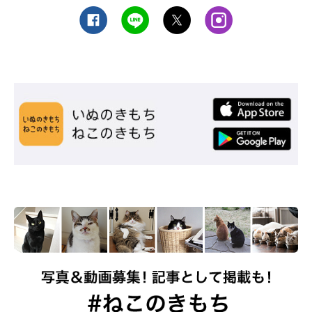
ねこのきもち投稿写真ギャラリー
あわせて、猫から「嫌い」認定されてしまった場合はどのように
接すればよいのか、岡本先生にアドバイスをいただきました。
――猫に「嫌い」と思われてしまった場合は、どのように猫と関
係性を作ればよいでしょうか？
岡本先生：
「猫のペースに合わせて、手からおやつをあげたり、距離をとっ
て遊べる猫じゃらしなどでコミュニケーションをとったりしてみ
るとよいかと思います」
同じ家族でも、猫と一緒に過ごす時間の長さや接し方で、猫から
の好き・嫌いがわかれるようです。