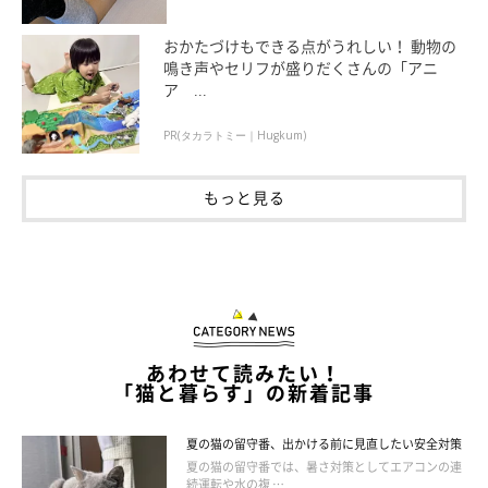
ん以外の人が来ると隠れて出てこない猫ちゃんもたくさんいま
す。基本的に猫ちゃんは怖がりなので、無理に人に会わせようと
おかたづけもできる点がうれしい！ 動物の
鳴き声やセリフが盛りだくさんの「アニ
せず、隠れる場所を用意してあげたほうが良いでしょう。もし馴
ア ...
らしていきたい場合は、近づいたり声や手を出したりするのでは
なく、離れたところからおもちゃやおやつで誘い、徐々に距離を
PR(タカラトミー｜Hugkum)
縮めていきましょう。
もっと見る
あわせて読みたい！
「猫と暮らす」の新着記事
夏の猫の留守番、出かける前に見直したい安全対策
夏の猫の留守番では、暑さ対策としてエアコンの連
続運転や水の複 …