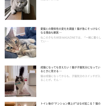
第2位「お手入れ」
愛猫との関係性の変化を調査！猫が急にそっけなく
なる理由も獣医 …
ねこのきもちWEB MAGAZINEでは、「一緒に暮らし
てい …
成猫になっても甘えたい！猫が子猫気分になってい
るときに見せる …
猫は成猫になってからも、子猫気分のスイッチが入
ることが。そん …
トイレ後の“テンション爆上げ”はなぜ起こる？ 猫の