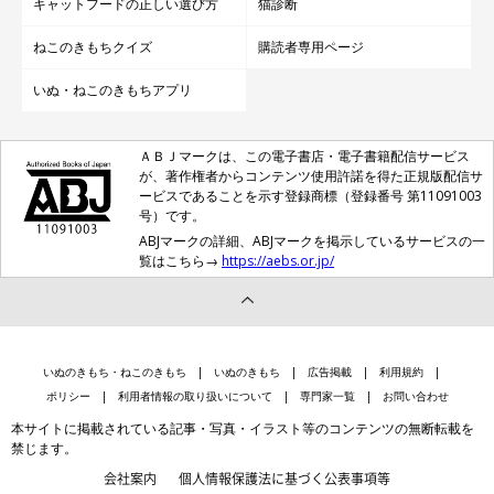
キャットフードの正しい選び方
猫診断
ねこのきもちクイズ
購読者専用ページ
いぬ・ねこのきもちアプリ
ＡＢＪマークは、この電子書店・電子書籍配信サービス
が、著作権者からコンテンツ使用許諾を得た正規版配信サ
ービスであることを示す登録商標（登録番号 第11091003
号）です。
ABJマークの詳細、ABJマークを掲示しているサービスの一
覧はこちら→
https://aebs.or.jp/
いぬのきもち・ねこのきもち
いぬのきもち
広告掲載
利用規約
ポリシー
利用者情報の取り扱いについて
専門家一覧
お問い合わせ
本サイトに掲載されている記事・写真・イラスト等のコンテンツの無断転載を
禁じます。
会社案内
個人情報保護法に基づく公表事項等