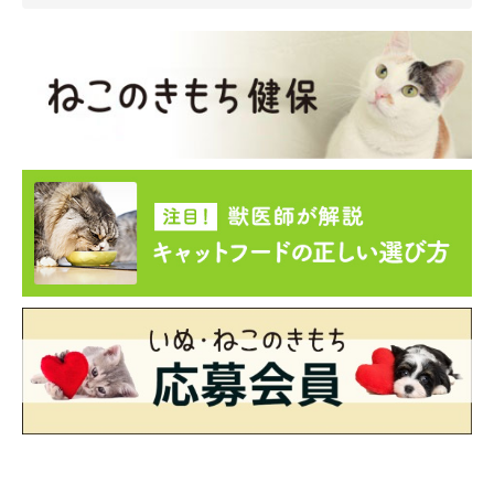
さんのいつもと違った様子が怖かったりと、それぞれ理由が異な
ります。
対処法としては、工事や花火などがあらかじめ分かっている場合
は、猫ちゃんを音の聞こえにくい部屋に入れておきましょう。ま
た、飼い主さんが音に対してなるべく普段通りに振る舞うことも
大切です。あまりにも極度に怖がる場合は、インターネットで効
果音をダウンロードし、ごく小さい音から繰り返し聞かせなが
ら、時間をかけて慣らしていくという手もあります。しかし、音
に怖がるのは本能的には自然なことなので、怖がっている猫ちゃ
んはそっとしておくか、飼い主さんが慰めて気を紛らわしてあげ
るとよいでしょう。