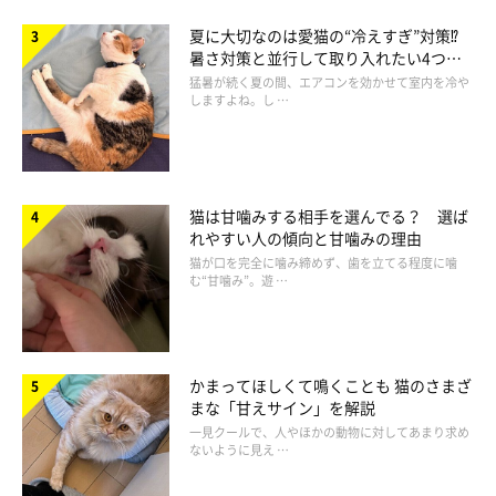
夏に大切なのは愛猫の“冷えすぎ”対策⁉
暑さ対策と並行して取り入れたい4つの
工夫
猛暑が続く夏の間、エアコンを効かせて室内を冷や
しますよね。し …
猫は甘噛みする相手を選んでる？ 選ば
れやすい人の傾向と甘噛みの理由
猫が口を完全に噛み締めず、歯を立てる程度に噛
む“甘噛み”。遊 …
かまってほしくて鳴くことも 猫のさまざ
まな「甘えサイン」を解説
まいにちのいぬ・ねこのきもちアプリ
一見クールで、人やほかの動物に対してあまり求め
ないように見え …
第3位は「特定の人」。子供や来客、特定の家族など、飼い主さ