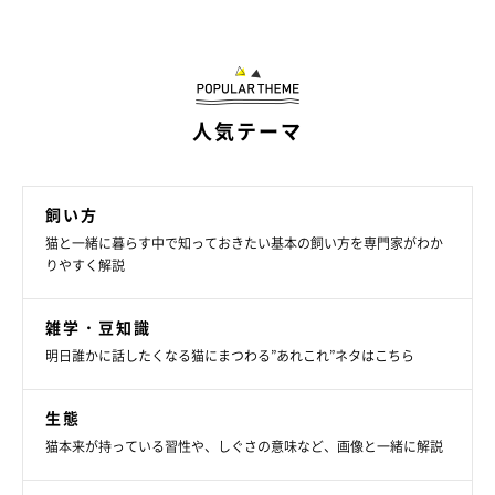
飼い主さんの「やるぞ！」という気迫が伝わると猫ちゃんが緊張
してしまうので、なるべくリラックスした気持ちで行いましょ
う。しかしあまりにも嫌がる場合は、お手入れで猫ちゃんが痛い
思いをしているのかもしれません。お手入れの方法やグッズを再
人気テーマ
確認してみましょう。
飼い方
猫と一緒に暮らす中で知っておきたい基本の飼い方を専門家がわか
りやすく解説
雑学・豆知識
明日誰かに話したくなる猫にまつわる”あれこれ”ネタはこちら
生態
猫本来が持っている習性や、しぐさの意味など、画像と一緒に解説