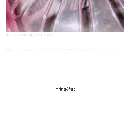
まいにちのいぬ・ねこのきもちアプリ
猫ちゃんが嫌いなこと第5位は「特定の場所」です。キャリーケ
ースや動物病院、車などが嫌いで、病院に連れていくのが一苦労
という飼い主さんも多いでしょう。キャリーケースを見ただけで
パニックになって逃げまわり、洗濯ネットを頭からかぶってキャ
リーケースに押し込まれ、病院の診察台でもガチガチといった猫
全文を読む
ちゃんは、キャリーケースを普段から出しっぱなしにして、中で
フードやおやつを与えてみましょう。
診察室でも獣医さんの許可のもと、そこでしか食べられないスペ
シャルなおやつを与える、獣医さんの手からあげてもらうなど工