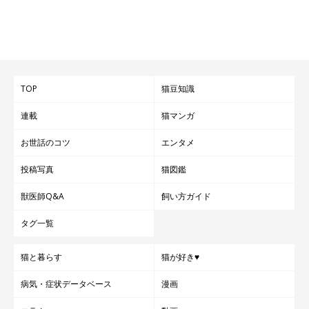
で使用するのは控えましょう。
以上、猫ちゃんの嫌いなことをランキング形式でご紹介しまし
た。大切なのは、嫌いなものは除外し、除外が無理なら慣れさ
TOP
猫豆知識
せ、場合によっては楽しいことと置換してあげることです。段階
連載
猫マンガ
を踏むことを意識して、猫ちゃんの嫌いなことを少しずつ減らし
てあげられると良いですね。
お世話のコツ
エンタメ
投稿写真
猫図鑑
出典／「ねこのきもち」2016年3月号『猫の嫌いなことTOP5』
獣医師Q&A
飼い方ガイド
（監修：帝京科学大学生命環境学部アニマルサイエンス学科准教
授 加隈良枝先生）
タグ一覧
文／chiroko
※写真はスマホアプリ「まいにちのいぬ・ねこのきもち」で投稿
猫と暮らす
猫が好き♥
されたものです。
病気・症状データベース
漫画
※記事と写真に関連性はありませんので予めご了承ください。