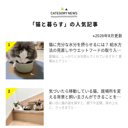
「猫と暮らす」の人気記事
※2026年8月更新
猫に充分な水分を摂らせるには？ 給水方
法の見直しやウエットフードの取り入れ
方を解説
愛猫は、しっかりと水を飲んでくれていますか？ 夏
場はエアコン …
気づいたら移動している猫、居場所を変
える背景と飼い主さんができることを獣
第3位「特定の人」
医師が解説
暑い日に猫の姿を探すと、廊下や玄関、床の上な
ど、さっきまでと …