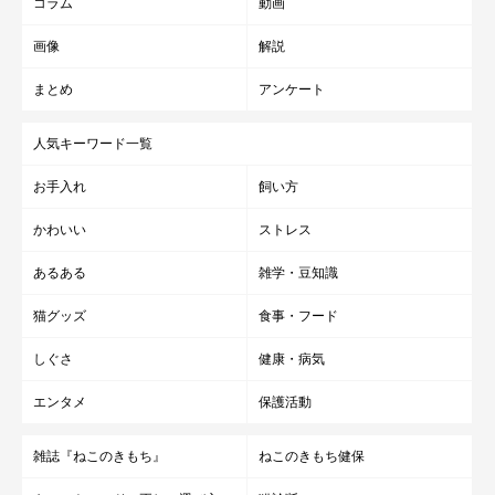
コラム
動画
画像
解説
まとめ
アンケート
人気キーワード一覧
お手入れ
飼い方
かわいい
ストレス
あるある
雑学・豆知識
猫グッズ
食事・フード
しぐさ
健康・病気
エンタメ
保護活動
雑誌『ねこのきもち』
ねこのきもち健保