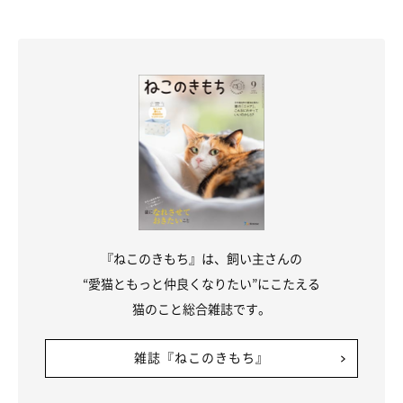
まいにちのいぬ・ねこのきもちアプリ
『ねこのきもち』は、飼い主さんの
“愛猫ともっと仲良くなりたい”にこたえる
猫ちゃんの嫌いなことランキング、第1位は「大きな音」！雷、
猫のこと総合雑誌です。
花火、インターフォン、掃除機、ドライヤーなど、猫ちゃんが嫌
いな音はたくさんあります。これは本能的に「得体の知れないも
雑誌『ねこのきもち』
の」に危険を感じていたり、インターフォンは「来客」という嫌
いなものとセットで覚えていたり、雷・花火などに対する飼い主