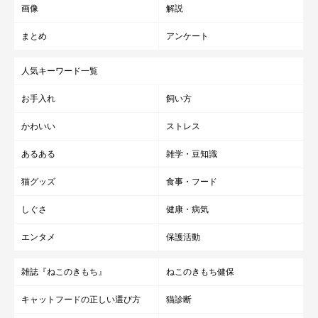
画像
解説
まとめ
アンケート
人気キーワード一覧
お手入れ
飼い方
かわいい
ストレス
あるある
雑学・豆知識
猫グッズ
食事・フード
しぐさ
健康・病気
エンタメ
保護活動
雑誌『ねこのきもち』
ねこのきもち健保
キャットフードの正しい選び方
猫診断