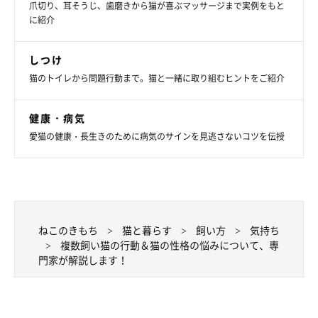
爪切り、耳そうじ、歯磨きから猫が喜ぶマッサージまで実例をもと
に紹介
しつけ
猫のトイレから問題行動まで。猫と一緒に取り組むヒントをご紹介
健康・病気
愛猫の健康・長生きのために病気のサインを見逃さないコツを伝授
ねこのきもち
猫と暮らす
飼い方
気持ち
複数飼い猫の行動＆猫の性格の悩みについて、専
甘えん坊で、おねだりをしてくる
門家が解説します！
甘えてきたときにいつでもかまっていると、飼い主さんが離れた