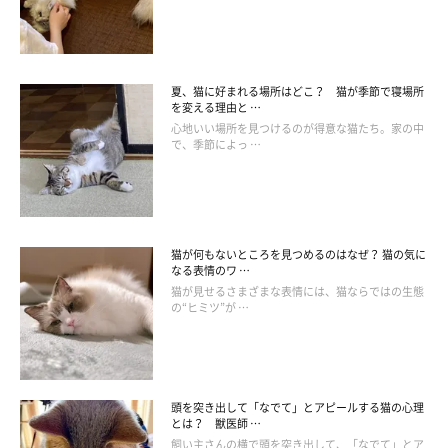
善するかもしれません。それでも攻撃が続く場合は、生活空間を
分けることを検討しましょう。
夏、猫に好まれる場所はどこ？ 猫が季節で寝場所
を変える理由と …
心地いい場所を見つけるのが得意な猫たち。家の中
で、季節によっ …
猫が何もないところを見つめるのはなぜ？ 猫の気に
なる表情のワ …
猫が見せるさまざまな表情には、猫ならではの生態
の“ヒミツ”が …
頭を突き出して「なでて」とアピールする猫の心理
とは？ 獣医師 …
飼い主さんの横で頭を突き出して、「なでて」とア