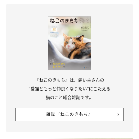
ときに不安になる「分離不安」を起こしてしまうこともありま
す。一緒にいる間でも相手にしない時間をつくり、1匹で過ごす
ことに慣れさせましょう。
猫は時に飼い主さんにもわからない不思議な行動をとったりしま
す。特に複数飼いの場合は、気付かないうちにストレスを与えて
しまっていることもあるため、猫たちの行動をよく観察しましょ
う。
『ねこのきもち』は、飼い主さんの
参考／「ねこのきもち」2018年7月号『これはほっとけない！獣
“愛猫ともっと仲良くなりたい”にこたえる
医師＆専門家が飼い主さんのお悩みにお答えします！』（監修：
猫のこと総合雑誌です。
帝京科学大学生命環境学部アニマルサイエンス学科准教授 加隈
良枝先生）
雑誌『ねこのきもち』
文／AzusaS
※写真はスマホアプリ「まいにちのいぬ・ねこのきもち」で投稿
されたものです。