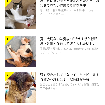
暑い日に猫の鳴き方が変わったとき、あ
わせて見たい体調の変化を解説
暑い日に、猫の鳴き声がいつもより弱い、かすれ
る、しつこく鳴く …
ねこのきもち投稿写真ギャラリー
ほかの猫がついてくるため粗相をしてしまう
夏に大切なのは愛猫の“冷えすぎ”対策⁉
暑さ対策と並行して取り入れたい4つの
工夫
猛暑が続く夏の間、エアコンを効かせて室内を冷や
3匹のうち1匹がトイレに行くのに、ほかの2匹がついてくるた
しますよね。し …
め、粗相をしてしまうという問題。ついてくる2匹は、トイレ以
外にもこの猫のことを見張っている可能性があります。近くに生
活をおびやかす存在がいることでストレスになっているのです。
頭を突き出して「なでて」とアピールす
粗相してしまう猫をほかの2匹から離すため、その猫専用のトイ
る猫の心理とは？ 獣医師が解説
レや空間を用意してあげましょう。
出会ったときから“かまってちゃん”な愛猫。譲渡会
での小鉄くん …