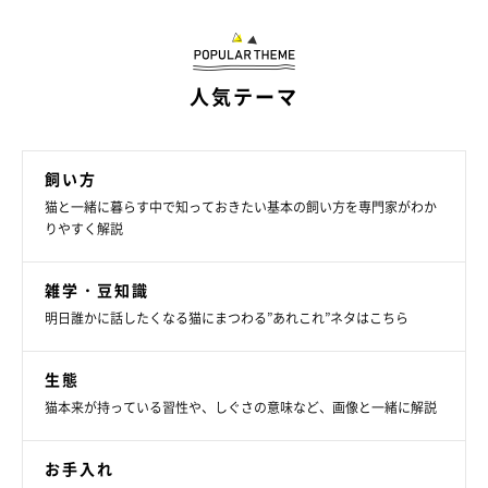
人気テーマ
飼い方
ねこのきもち投稿写真ギャラリー
猫と一緒に暮らす中で知っておきたい基本の飼い方を専門家がわか
りやすく解説
物音に敏感で、ごはん中は静かにしなければならない
雑学・豆知識
明日誰かに話したくなる猫にまつわる”あれこれ”ネタはこちら
今後もずっと静かにするのは大変なので、ごはん中に音楽を流す
などして、生活音に慣れさせましょう。その際、猫が不快に感じ
生態
ない程度に、少しずつ音量を上げていくといいですね。また、あ
猫本来が持っている習性や、しぐさの意味など、画像と一緒に解説
まり人が通らない廊下の端などで食べさせることから始め、徐々
に食べる場所をリビングに近づけていく方法もあります。
お手入れ