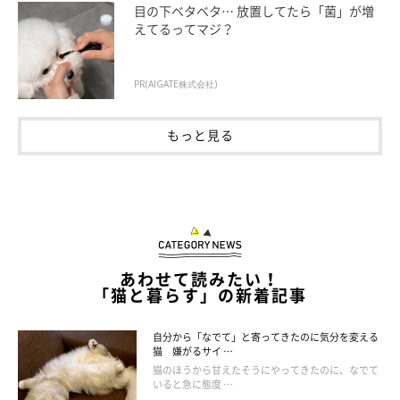
目の下ベタベタ… 放置してたら「菌」が増
えてるってマジ？
PR(AIGATE株式会社)
もっと見る
あわせて読みたい！
オス2匹がメス1匹を攻撃する
「猫と暮らす」の新着記事
オスの猫は縄張り意識が高いため、メスの猫より立場が強くなっ
自分から「なでて」と寄ってきたのに気分を変える
猫 嫌がるサイ …
てしまうことがあります。オスの2匹をケージに入れてメスの猫
猫のほうから甘えたそうにやってきたのに、なでて
が自由に過ごしている姿を見せれば、オスの立場が弱くなって改
いると急に態度 …