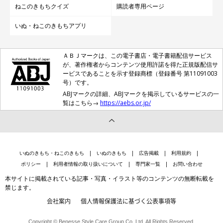
ねこのきもちクイズ
購読者専用ページ
いぬ・ねこのきもちアプリ
ＡＢＪマークは、この電子書店・電子書籍配信サービス
が、著作権者からコンテンツ使用許諾を得た正規版配信サ
ービスであることを示す登録商標（登録番号 第11091003
号）です。
ABJマークの詳細、ABJマークを掲示しているサービスの一
覧はこちら→
https://aebs.or.jp/
いぬのきもち・ねこのきもち
いぬのきもち
広告掲載
利用規約
ポリシー
利用者情報の取り扱いについて
専門家一覧
お問い合わせ
本サイトに掲載されている記事・写真・イラスト等のコンテンツの無断転載を
禁じます。
会社案内
個人情報保護法に基づく公表事項等
Copyright © Benesse Style Care Group Co.,Ltd. All Rights Reserved.