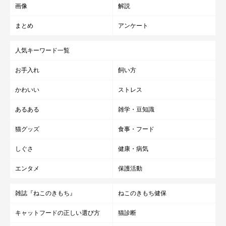
画像
解説
まとめ
アンケート
人気キーワード一覧
お手入れ
飼い方
かわいい
ストレス
あるある
雑学・豆知識
猫グッズ
食事・フード
しぐさ
健康・病気
エンタメ
保護活動
雑誌『ねこのきもち』
ねこのきもち健保
キャットフードの正しい選び方
猫診断