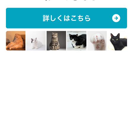
ねこのきもち投稿写真ギャラリー
「愛猫が近づいてこない」「いつもそばにいる」など、人との距
離の取り方は猫の性格や個性によっても異なります。今回紹介し
たことを参考に、愛猫と飼い主さんそれぞれが居心地のいい距離
感を見つけることで、お互いの信頼関係をより確かなものにして
いってくださいね。
参考／「ねこのきもち」2016年1月号『猫ごとの距離の「縮め
方」「遠ざけ方」「保ち方」がわかる！ 愛猫とのしあわセンチ
を測ってみよう』（監修：帝京科学大学助教 動物看護師 小野寺
温先生）
文／子狸ぼん