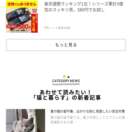
楽天週間ランキング1位！シリーズ累計3億
包のスッキリ茶。380円でお試し
PR(ハーブ健康本舗)
もっと見る
ねこのきもち投稿写真ギャラリー
ここでは、いぬのきもちねこのきもちの読者さんに聞いた、「我
が家のしあわセンチ」を2つ紹介します。人との距離が0cmだっ
たり20cmだったりと、各家庭ならではのさまざまなしあわセン
チがあるようです。
あわせて読みたい！
「猫と暮らす」の新着記事
ケース① Aさん宅のしあわセンチ
夏の猫の留守番、出かける前に見直したい安全対策
夏の猫の留守番では、暑さ対策としてエアコンの連
続運転や水の複 …
まずはスコティッシュフォールドなどの計4匹の愛猫たちと暮ら