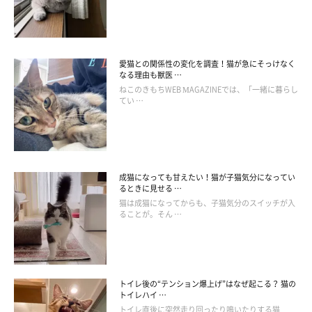
す、Aさん一家のケースを見ていきましょう。Aさん宅では飼い主
さんがお布団で寝ていると、愛猫がやってきて飼い主さんの足元
にぴったりと身体をくっつけて休むことがあるのだとか。このと
きの猫と飼い主さんの距離は、なんと0cm。飼い主さんに対する
愛猫との関係性の変化を調査！猫が急にそっけなく
なる理由も獣医 …
安心感があるからこその行動だといえそうです。
ねこのきもちWEB MAGAZINEでは、「一緒に暮らし
てい …
成猫になっても甘えたい！猫が子猫気分になってい
るときに見せる …
猫は成猫になってからも、子猫気分のスイッチが入
ることが。そん …
トイレ後の“テンション爆上げ”はなぜ起こる？ 猫の
トイレハイ …
トイレ直後に突然走り回ったり鳴いたりする猫