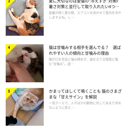
夏に大切なのは愛猫の“冷えすぎ”対策⁉
暑さ対策と並行して取り入れたい4つの
工夫
猛暑が続く夏の間、エアコンを効かせて室内を冷や
しますよね。し …
いぬのきもちねこのきもち読者さんのしあわ
センチ
猫は甘噛みする相手を選んでる？ 選ば
れやすい人の傾向と甘噛みの理由
猫が口を完全に噛み締めず、歯を立てる程度に噛
む“甘噛み”。遊 …
かまってほしくて鳴くことも 猫のさまざ
まな「甘えサイン」を解説
一見クールで、人やほかの動物に対してあまり求め
ないように見え …