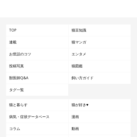
※写真はスマホアプリ「まいにちのいぬ・ねこのきもち」で投稿
されたものです。
※記事と写真に関連性はありませんので予めご了承ください。
TOP
猫豆知識
連載
猫マンガ
お世話のコツ
エンタメ
投稿写真
猫図鑑
獣医師Q&A
飼い方ガイド
タグ一覧
猫と暮らす
猫が好き♥
病気・症状データベース
漫画
コラム
動画