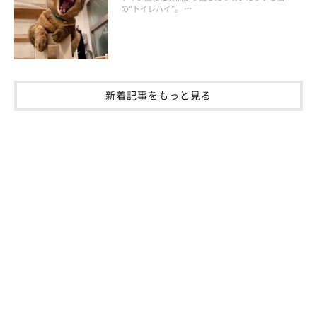
の“トイレハイ”。 …
ケース② Mさん宅のしあわセンチ
猫を1匹飼っているMさん宅では、ご夫婦がそろってご飯を食べ
新着記事をもっと見る
ていると愛猫のTちゃんが2人の間に入ってきて、ごろんと寝転が
るのだそうです。このときのご夫婦と猫との距離は各20cm。片
方に近づいたり離れたりするのではなく等間隔を保っていること
から、Tちゃんはどちらにも同じくらいの信頼感をもっているこ
とがわかります。