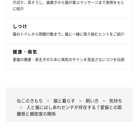
爪切り、耳そうじ、歯磨きから猫が喜ぶマッサージまで実例をもと
に紹介
しつけ
猫のトイレから問題行動まで。猫と一緒に取り組むヒントをご紹介
ねこのきもち投稿写真ギャラリー
健康・病気
愛猫の健康・長生きのために病気のサインを見逃さないコツを伝授
なでると喜ぶ部分をなでてあげる
猫は自分が気持ちいいと感じるポイントをなでてもらえると、
「またなでてほしい」という気持ちから飼い主さんの近くに行く
ねこのきもち
猫と暮らす
飼い方
気持ち
ことがあります。愛猫が好きなポイントを探し出せたら、愛猫が
人と猫にはしあわセンチが存在する？愛猫との距
離感と親密度の関係
満足しきる前に終えることを意識しながら、優しくなでてあげて
みてください。