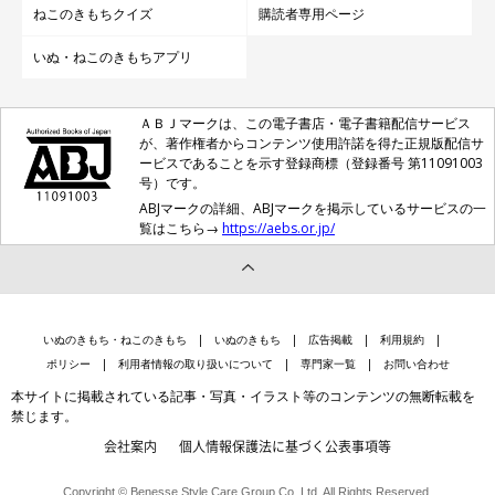
ねこのきもちクイズ
購読者専用ページ
いぬ・ねこのきもちアプリ
ＡＢＪマークは、この電子書店・電子書籍配信サービス
が、著作権者からコンテンツ使用許諾を得た正規版配信サ
ービスであることを示す登録商標（登録番号 第11091003
号）です。
ABJマークの詳細、ABJマークを掲示しているサービスの一
覧はこちら→
https://aebs.or.jp/
いぬのきもち・ねこのきもち
いぬのきもち
広告掲載
利用規約
ポリシー
利用者情報の取り扱いについて
専門家一覧
お問い合わせ
本サイトに掲載されている記事・写真・イラスト等のコンテンツの無断転載を
禁じます。
会社案内
個人情報保護法に基づく公表事項等
Copyright © Benesse Style Care Group Co.,Ltd. All Rights Reserved.