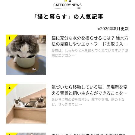
多いです。つまり人との距離が近ければ近いほど、親密度が高く
信頼しているといえるのです。
「猫と暮らす」の人気記事
そう考えると、猫が飼い主さんの近くに寄ってきて同じ時を過ご
※2026年8月更新
そうとするのは、飼い主さんに対する愛情表現のひとつなのかも
猫に充分な水分を摂らせるには？ 給水方
法の見直しやウエットフードの取り入れ
しれませんね。
方を解説
愛猫は、しっかりと水を飲んでくれていますか？ 夏
場はエアコン …
気づいたら移動している猫、居場所を変
える背景と飼い主さんができることを獣
医師が解説
暑い日に猫の姿を探すと、廊下や玄関、床の上な
ど、さっきまでと …