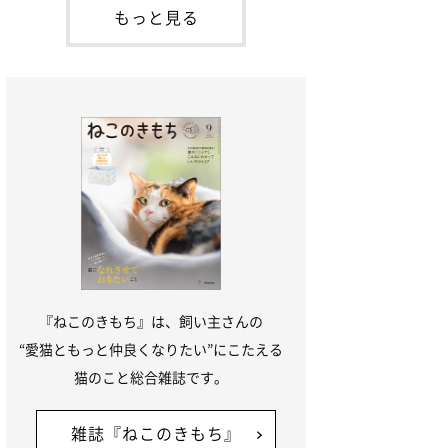
「ね
てお世話を求めるときに鳴き声を使いま
もっと見る
す。子猫なので「ニャー」よりもややか細
い「ミャア」といった鳴き声になります
が、この鳴き声を聞くと成猫が反応すると
いう習性があるようで
『ねこのきもち』は、飼い主さんの
“愛猫ともっと仲良くなりたい”にこたえる
猫のこと総合雑誌です。
雑誌『ねこのきもち』