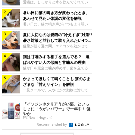
入れ方を解説
愛猫は、しっかりと水を飲んでくれていま
すか？ 夏場はエアコンで室内が涼しいこ
暑い日に猫の鳴き方が変わったとき、
ともあり、猫があまり水を飲まないこと
も。積極的に水分を摂らせるためには、給
あわせて見たい体調の変化を解説
水方法を見直したり、フードから水分を摂
暑い日に、猫の鳴き声がいつもより弱い、
らせたりする方法があります。今回は獣医
かすれる、しつこく鳴くなど、ふだんと違
師の重本仁先生に、猫に水分を摂らせるた
夏に大切なのは愛猫の“冷えすぎ”対策⁉
って聞こえることがあります。 そんなと
めにできるためできる工夫を教えていただ
き、あわせてどのような様子を確認したら
暑さ対策と並行して取り入れたい4つの
きました。ボウルの高さを愛猫の好みにね
よいのでしょうか。暑い日に猫の鳴き方が
工夫
猛暑が続く夏の間、エアコンを効かせて室
このきもち投稿写真ギャラリー水飲みボウ
変わるときの見方や注意したい体調の変化
内を冷やしますよね。しかし、人にとって
ルの高さは、猫が飲むときに頭が胃より下
などについて、ねこのきもち獣医師相談室
猫は甘噛みする相手を選んでる？ 選
は快適な温度でも、猫にとっては温度が低
にならないように設定すると飲みやすいで
の山口みき先生に伺いました。 鳴き方の
すぎることも。暑さ対策と並行して、冷え
ばれやすい人の傾向と甘噛みの理由
しょう。首を深く折り曲げずに済むため、
変化だけで判断せず、全身の様子も確認し
すぎ対策もしっかりと行うことが大切で
猫が口を完全に噛み締めず、歯を立てる程
関節や食道への負
てねこのきもち投稿写真ギャラリー猫の鳴
す。今回は獣医師の重本仁先生に、猫の冷
度に噛む“甘噛み”。遊びやスキンシップの
き方が変わったとき、暑さと関係している
えすぎを防ぐ4つの対策を教えていただき
かまってほしくて鳴くことも 猫のさま
ときに繰り出すことがありますが、同じ家
ように見えることがあります。 ただ、鳴
ました。（1） 冷房の効いていない部屋に
族でも噛まれる頻度に違いがあると感じる
ざまな「甘えサイン」を解説
き声だけで原因を決めるのは難しく、体調
行き来できるようにするねこのきもち投稿
ことも。ねこのきもちWEB MAGAZINEで
一見クールで、人やほかの動物に対してあ
や環境の変化を
写真ギャラリー猫が寒いと感じたときに、
は、飼い主さんたちにアンケートを実施
まり求めないように見える猫。しかし、実
冷気から逃れる「逃げ場」を用意しておき
し、愛猫が甘噛みする相手を選んでいると
は甘えん坊な性格の猫も少なくありませ
「イソジン®クリアうがい薬」といっ
ましょう。冷房の効いていない部屋や廊下
感じる状況を教えてもらいました。また、
ん。今回は猫たちが出している“甘えサイ
しょに「うがいパワー」で一年中！ 健
へも自由に行き来できるように、ドアは猫
ねこのきもち獣医師相談室の原駿太朗先生
ン”について、帝京科学大学生命環境学部
やか
が通れる程度に
には、実際に猫は甘噛みする相手を選んで
アニマルサイエンス学科准教授の加隈良枝
PR(iNova｜Hugkum)
いるのか、その真相をお聞きします。約6
先生に教えていただきました。鳴くのは、
Recommended by
割の飼い主さんが「甘噛みする相手を選ん
かまってほしいサインねこのきもち投稿写
でいる」と感じていた※2026年5月実施
真ギャラリーもともと、子猫が親猫に対し