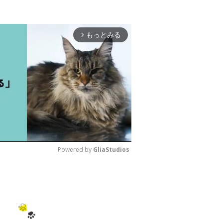
もっとみる
arrow_forward_ios
Powered by 
GliaStudios
M
u
t
e