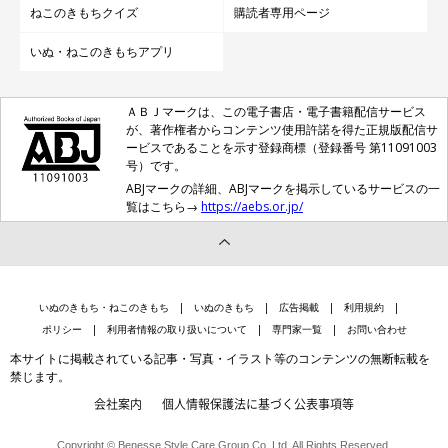
ねこのきもちクイズ
購読者専用ページ
いぬ・ねこのきもちアプリ
ＡＢＪマークは、この電子書店・電子書籍配信サービス
が、著作権者からコンテンツ使用許諾を得た正規版配信サ
ービスであることを示す登録商標（登録番号 第11091003
号）です。
ABJマークの詳細、ABJマークを掲示しているサービスの一
覧はこちら→
https://aebs.or.jp/
いぬのきもち・ねこのきもち
いぬのきもち
広告掲載
利用規約
ポリシー
利用者情報の取り扱いについて
専門家一覧
お問い合わせ
本サイトに掲載されている記事・写真・イラスト等のコンテンツの無断転載を
禁じます。
会社案内
個人情報保護法に基づく公表事項等
Copyright © Benesse Style Care Group Co.,Ltd. All Rights Reserved.