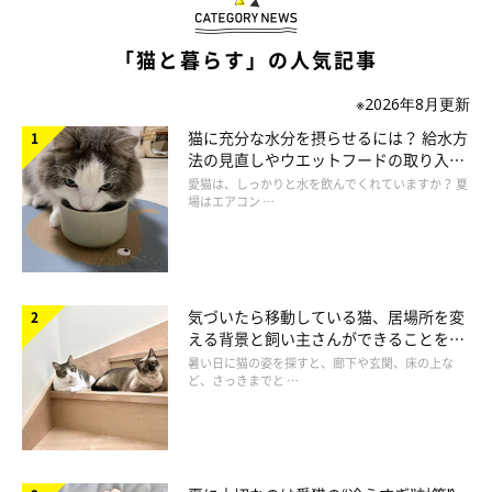
「猫と暮らす」の人気記事
※2026年8月更新
猫に充分な水分を摂らせるには？ 給水方
法の見直しやウエットフードの取り入れ
方を解説
愛猫は、しっかりと水を飲んでくれていますか？ 夏
場はエアコン …
気づいたら移動している猫、居場所を変
える背景と飼い主さんができることを獣
医師が解説
暑い日に猫の姿を探すと、廊下や玄関、床の上な
ど、さっきまでと …
猫はもともと鳴かない!?
猫同士は鳴き声でコミュニケーションをとることはなく、人に飼