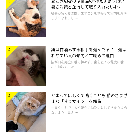
夏に大切なのは愛猫の“冷えすぎ”対策⁉
われるようになってから、飼い主さんに自分の気持ちを伝えるた
暑さ対策と並行して取り入れたい4つの
工夫
めに鳴くようになったといわれています。
猛暑が続く夏の間、エアコンを効かせて室内を冷や
しますよね。し …
本来は鳴かないのに、私たちと気持ちを通わせるためにかわいく
鳴いていると思うとますます猫っていとおしい……！
小野寺先生によると、猫は人との生活の中でいろいろな鳴き方を
猫は甘噛みする相手を選んでる？ 選ば
学習し、人が喜んだ鳴き方はとくによく覚えているそう。猫とも
れやすい人の傾向と甘噛みの理由
猫が口を完全に噛み締めず、歯を立てる程度に噛
っとおしゃべりしたい飼い主さんは、笑顔でたくさん話しかける
む“甘噛み”。遊 …
といいかもしれませんね。
かまってほしくて鳴くことも 猫のさまざ
まな「甘えサイン」を解説
一見クールで、人やほかの動物に対してあまり求め
ないように見え …