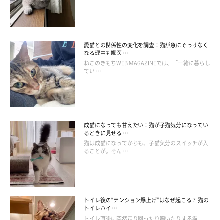
い。
愛猫との関係性の変化を調査！猫が急にそっけなく
なる理由も獣医 …
ねこのきもちWEB MAGAZINEでは、「一緒に暮らし
てい …
成猫になっても甘えたい！猫が子猫気分になってい
るときに見せる …
猫は成猫になってからも、子猫気分のスイッチが入
ることが。そん …
トイレ後の“テンション爆上げ”はなぜ起こる？ 猫の
トイレハイ …
トイレ直後に突然走り回ったり鳴いたりする猫