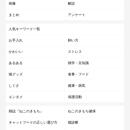
画像
解説
まとめ
アンケート
人気キーワード一覧
お手入れ
飼い方
かわいい
ストレス
あるある
雑学・豆知識
猫グッズ
食事・フード
しぐさ
健康・病気
エンタメ
保護活動
雑誌『ねこのきもち』
ねこのきもち健保
キャットフードの正しい選び方
猫診断