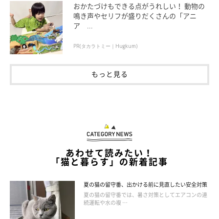
おかたづけもできる点がうれしい！ 動物の
鳴き声やセリフが盛りだくさんの「アニ
ア ...
PR(タカラトミー｜Hugkum)
もっと見る
ねこのきもち投稿写真ギャラリー
あわせて読みたい！
参考／「ねこのきもち」2016年10月号『鳴き声の『高さ』で気
「猫と暮らす」の新着記事
持ちがわかる！ サウンド オブ MEOW（ミャー）ジック』
文／marihey
夏の猫の留守番、出かける前に見直したい安全対策
夏の猫の留守番では、暑さ対策としてエアコンの連
※写真は「いぬ・ねこのきもちアプリ」で投稿されたものです。
続運転や水の複 …
※記事と一部写真に関連性はありませんので予めご了承くださ