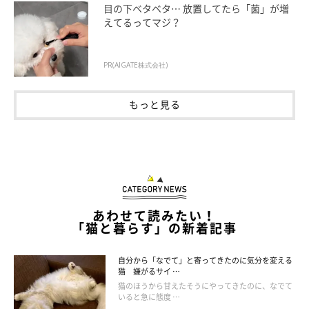
「アメリカンショートヘアー柄」と呼ばれることがあるほど、純
目の下ベタベタ… 放置してたら「菌」が増
えてるってマジ？
血種の印象が強いクラシックタビーですが、もちろんミックスも
存在します。しかし、もともと西洋の柄であり、劣性遺伝なので
数は少なめです。
PR(AIGATE株式会社)
もっと見る
あわせて読みたい！
「猫と暮らす」の新着記事
自分から「なでて」と寄ってきたのに気分を変える
猫 嫌がるサイ …
猫のほうから甘えたそうにやってきたのに、なでて
ねこのきもち投稿写真ギャラリー
いると急に態度 …