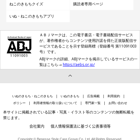
ねこのきもちクイズ
購読者専用ページ
いぬ・ねこのきもちアプリ
ＡＢＪマークは、この電子書店・電子書籍配信サービス
が、著作権者からコンテンツ使用許諾を得た正規版配信サ
ービスであることを示す登録商標（登録番号 第11091003
号）です。
ABJマークの詳細、ABJマークを掲示しているサービスの一
覧はこちら→
https://aebs.or.jp/
ねこのきもち投稿写真ギャラリー
体の先端に色がつく「シールポイント」、しま模様が入った「リ
いぬのきもち・ねこのきもち
いぬのきもち
広告掲載
利用規約
ンクスポイント」、先端に２色入る「トーティポイント」など、
ポリシー
利用者情報の取り扱いについて
専門家一覧
お問い合わせ
同じ「ポイント」柄でもよ～く見ると違いがあるんです。
本サイトに掲載されている記事・写真・イラスト等のコンテンツの無断転載を
禁じます。
会社案内
個人情報保護法に基づく公表事項等
次は、「シェーテッド」について紹介します♪
Copyright © Benesse Style Care Group Co.,Ltd. All Rights Reserved.