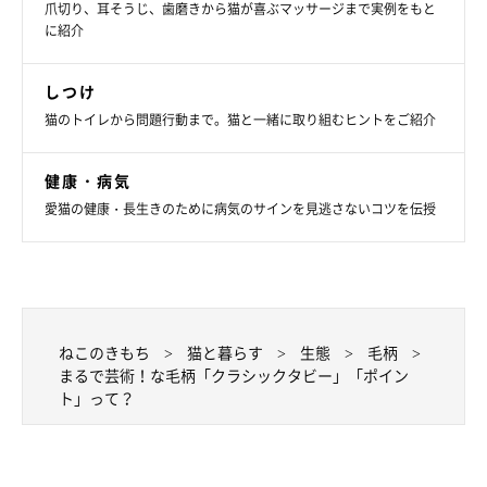
爪切り、耳そうじ、歯磨きから猫が喜ぶマッサージまで実例をもと
に紹介
しつけ
猫のトイレから問題行動まで。猫と一緒に取り組むヒントをご紹介
健康・病気
愛猫の健康・長生きのために病気のサインを見逃さないコツを伝授
ねこのきもち
猫と暮らす
生態
毛柄
まるで芸術！な毛柄「クラシックタビー」「ポイン
ト」って？
ねこのきもち投稿写真ギャラリー
毛の色、柄 → 顔は鼻や耳など先端部が濃くなる