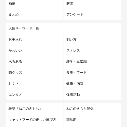
画像
解説
まとめ
アンケート
ねこのきもち投稿写真ギャラリー
人気キーワード一覧
ポイント柄の遺伝子をもつ猫は、全身真っ白で生まれます。これ
お手入れ
飼い方
らはほかの毛柄に比べて温度の影響を受けやすいため、母胎から
かわいい
ストレス
出て冷たい空気に触れると、体を温めようとして先端に色がつき
あるある
雑学・豆知識
始めます。その後、1才前後で本来の色に。
猫グッズ
食事・フード
しぐさ
健康・病気
エンタメ
保護活動
雑誌『ねこのきもち』
ねこのきもち健保
キャットフードの正しい選び方
猫診断