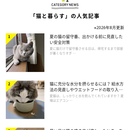
「猫と暮らす」の人気記事
※2026年8月更新
夏の猫の留守番、出かける前に見直した
ねこのきもち投稿写真ギャラリー
い安全対策
夏に猫だけで留守番させる日は、帰宅するまで部屋
が暑くなりすぎ …
猫のしま模様は、キジトラなどに見られる縦じまの「マッカレル
タビー」と、体の側面のうず巻き模様が特徴的な「クラシックタ
ビー」に大きく分かれます。クラシックタビーは西洋に多く、昔
からよくある毛柄。代表的な猫種はアメリカンショートヘアーで
猫に充分な水分を摂らせるには？ 給水方
すが、スコティッシュフォールドやマンチカン、ノルウェージャ
法の見直しやウエットフードの取り入れ
ンフォレストキャットなどにも見られます。
方を解説
愛猫は、しっかりと水を飲んでくれていますか？ 夏
場はエアコン …
性格は、猫種にもよるものの、純血種に多いだけあって、遊び好
きで活発な傾向にあるようです。