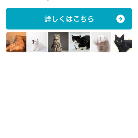
鼻の周りや耳の先、しっぽや足先など体の先端が濃い色になるの
がポイント柄の特徴です。一説では、とくに冷えやすい体の先端
の毛色を濃くして日光を集めることで、寒さから身を守っている
といわれています。
日本でポイント柄の猫が見られるようになったのは1960年代。
シャムが大流行したことで交配が進み、ミックス猫にも多く見ら
れるようになりました。
性格もシャムのフレンドリーさを受け継いでいる猫が多いようで
す。