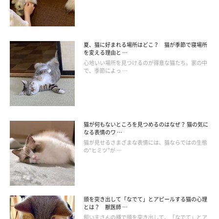
「クラシックタビ―」のなかでも代表的なのは、次の３色！
地色が茶色っぽいなら「ブラウンクラシックタビ―」、地色が銀
色の「シルバークラシックタビ―」、オレンジ色のうず巻きは
夏、猫に好まれる場所はどこ？ 猫が季節で寝場所
を変える理由と …
「レッドクラシックタビ―」です。
心地いい場所を見つけるのが得意な猫たち。家の中
で、季節によっ …
次は、「ポイント」について紹介します。
猫が何もないところを見つめるのはなぜ？ 猫の気に
なる表情のワ …
猫が見せるさまざまな表情には、猫ならではの生態
の“ヒミツ”が …
頭を突き出して「なでて」とアピールする猫の心理
とは？ 獣医師 …
飼い主さんの横で頭を突き出して、「なでて」とア