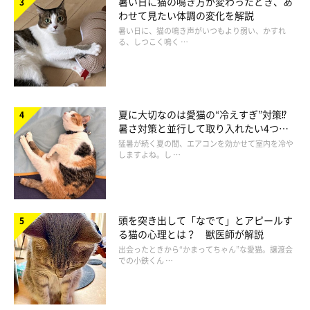
暑い日に猫の鳴き方が変わったとき、あ
わせて見たい体調の変化を解説
暑い日に、猫の鳴き声がいつもより弱い、かすれ
る、しつこく鳴く …
夏に大切なのは愛猫の“冷えすぎ”対策⁉
暑さ対策と並行して取り入れたい4つの
工夫
猛暑が続く夏の間、エアコンを効かせて室内を冷や
しますよね。し …
頭を突き出して「なでて」とアピールす
る猫の心理とは？ 獣医師が解説
出会ったときから“かまってちゃん”な愛猫。譲渡会
ミックスにもみられる、うず巻き模様
での小鉄くん …
遺伝しにくいですがミックスにも見られます