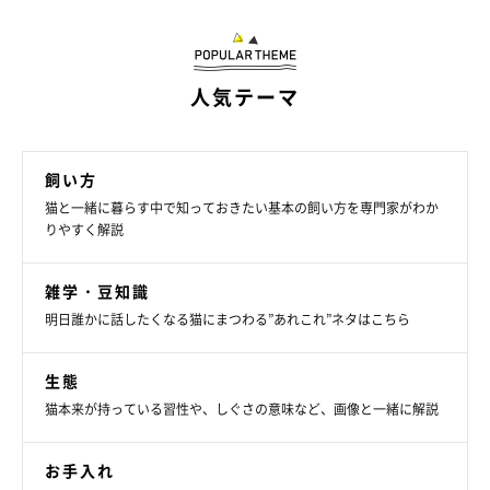
人気テーマ
ねこのきもち投稿写真ギャラリー
飼い方
猫と一緒に暮らす中で知っておきたい基本の飼い方を専門家がわか
りやすく解説
瞳の色 → 目は青になりやすい
雑学・豆知識
毛色と目の色の関係ははっきりわかっていない点が多いですが、
明日誰かに話したくなる猫にまつわる”あれこれ”ネタはこちら
ポイントの場合は、目の色が青かそれに近い色になりやすいよう
です。
生態
猫本来が持っている習性や、しぐさの意味など、画像と一緒に解説
お手入れ