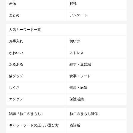
画像
解説
まとめ
アンケート
人気キーワード一覧
お手入れ
飼い方
かわいい
ストレス
あるある
雑学・豆知識
猫グッズ
食事・フード
しぐさ
健康・病気
エンタメ
保護活動
雑誌『ねこのきもち』
ねこのきもち健保
キャットフードの正しい選び方
猫診断