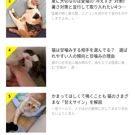
夏に大切なのは愛猫の“冷えすぎ”対策⁉
暑さ対策と並行して取り入れたい4つの
工夫
猛暑が続く夏の間、エアコンを効かせて室内を冷や
しますよね。し …
猫は甘噛みする相手を選んでる？ 選ば
れやすい人の傾向と甘噛みの理由
猫が口を完全に噛み締めず、歯を立てる程度に噛
む“甘噛み”。遊 …
かまってほしくて鳴くことも 猫のさまざ
まな「甘えサイン」を解説
一見クールで、人やほかの動物に対してあまり求め
ないように見え …
愛猫が生活の中心？