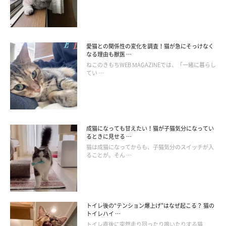
また、愛猫を中心に予定を組んでいるという声や、愛猫のために
仕事をしているという声も。
愛猫との関係性の変化を調査！猫が急にそっけなく
なる理由も獣医 …
・「すべての予定を決める際に、愛猫のことが頭をよぎる（旅行
ねこのきもちWEB MAGAZINEでは、「一緒に暮らし
も長い外出も）」
てい …
・「仕事やプライベートで出かけていても、ふっと愛描のことを
思う」
成猫になっても甘えたい！猫が子猫気分になってい
るときに見せる …
・「猫の医療費を稼ぐために仕事をしている」
猫は成猫になってからも、子猫気分のスイッチが入
ることが。そん …
・「猫のためにマンション購入」
・「猫のためにクーラーをつけたり、コタツを用意したり。猫が
トイレ後の“テンション爆上げ”はなぜ起こる？ 猫の
快適に過ごせるように考える」
トイレハイ …
トイレ直後に突然走り回ったり鳴いたりする猫