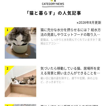
「猫と暮らす」の人気記事
・「人間はある程度国に守られているが、愛猫は自分が守ってあ
※2026年8月更新
げないと…。このコが生きている間は絶対に死なないと思いま
猫に充分な水分を摂らせるには？ 給水方
す」
法の見直しやウエットフードの取り入れ
方を解説
愛猫は、しっかりと水を飲んでくれていますか？ 夏
場はエアコン …
・「自分の欲しいものを後回しにして、猫のためにいろいろお金
を使う」
・「大袈裟に思うこともありますが、このコがいるから日々の生
気づいたら移動している猫、居場所を変
活に活気が出たり、何よりイライラがかなりなくなりました」
える背景と飼い主さんができることを獣
医師が解説
暑い日に猫の姿を探すと、廊下や玄関、床の上な
ど、さっきまでと …
・「『こんなにかわいいのであれば、もっと早くに猫を飼えばよ
かった！ これまでの人生もったいない！』と思ったとき」