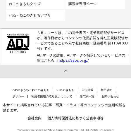
ねこのきもちクイズ
購読者専用ページ
いぬ・ねこのきもちアプリ
ＡＢＪマークは、この電子書店・電子書籍配信サービス
が、著作権者からコンテンツ使用許諾を得た正規版配信サ
ービスであることを示す登録商標（登録番号 第11091003
号）です。
ABJマークの詳細、ABJマークを掲示しているサービスの一
覧はこちら→
https://aebs.or.jp/
いぬのきもち・ねこのきもち
いぬのきもち
広告掲載
利用規約
ポリシー
利用者情報の取り扱いについて
専門家一覧
お問い合わせ
本サイトに掲載されている記事・写真・イラスト等のコンテンツの無断転載を
禁じます。
会社案内
個人情報保護法に基づく公表事項等
Copyright © Benesse Style Care Group Co.,Ltd. All Rights Reserved.