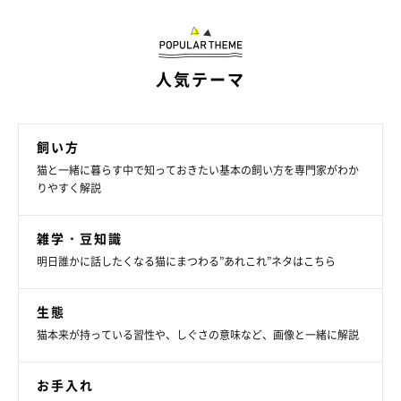
るその想いは、きっと届いているはずです♪
人気テーマ
『ねこのきもちWEB MAGAZINEアンケート vol.63』
※写真は「いぬ・ねこのきもちアプリ」で投稿されたものです。
※記事と写真に関連性はありませんので予めご了承ください。
飼い方
文／二宮ねこむ
猫と一緒に暮らす中で知っておきたい基本の飼い方を専門家がわか
りやすく解説
雑学・豆知識
明日誰かに話したくなる猫にまつわる”あれこれ”ネタはこちら
生態
猫本来が持っている習性や、しぐさの意味など、画像と一緒に解説
お手入れ