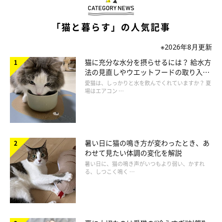
「猫と暮らす」の人気記事
※2026年8月更新
猫に充分な水分を摂らせるには？ 給水方
法の見直しやウエットフードの取り入れ
方を解説
愛猫は、しっかりと水を飲んでくれていますか？ 夏
場はエアコン …
暑い日に猫の鳴き方が変わったとき、あ
わせて見たい体調の変化を解説
暑い日に、猫の鳴き声がいつもより弱い、かすれ
る、しつこく鳴く …
子猫の猫風邪は注意が必要！