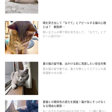
頭を突き出して「なでて」とアピールする猫の心理
とは？ 獣医師 …
飼い主さんの横で頭を突き出して、「なでて」とア
ピール姿がSN …
夏の猫の留守番、出かける前に見直したい安全対策
夏の猫の留守番では、暑さ対策としてエアコンの連
続運転や水の複 …
予防法として大切なのは、定期的にワクチンを打つことや、感染
愛猫との関係性の変化を調査！猫が急にそっけなく
している猫に接触させないことです。また、適度な運動をさせ、
なる理由も獣医 …
新鮮な食事を与えるなど、免疫力を下げない生活を心がけること
ねこのきもちWEB MAGAZINEでは、「一緒に暮らし