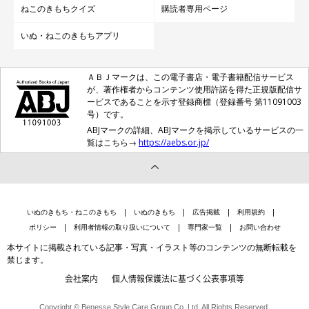
ねこのきもちクイズ
購読者専用ページ
いぬ・ねこのきもちアプリ
ＡＢＪマークは、この電子書店・電子書籍配信サービス
が、著作権者からコンテンツ使用許諾を得た正規版配信サ
ービスであることを示す登録商標（登録番号 第11091003
号）です。
ABJマークの詳細、ABJマークを掲示しているサービスの一
覧はこちら→
https://aebs.or.jp/
いぬのきもち・ねこのきもち
いぬのきもち
広告掲載
利用規約
ポリシー
利用者情報の取り扱いについて
専門家一覧
お問い合わせ
本サイトに掲載されている記事・写真・イラスト等のコンテンツの無断転載を
禁じます。
会社案内
個人情報保護法に基づく公表事項等
Copyright © Benesse Style Care Group Co.,Ltd. All Rights Reserved.