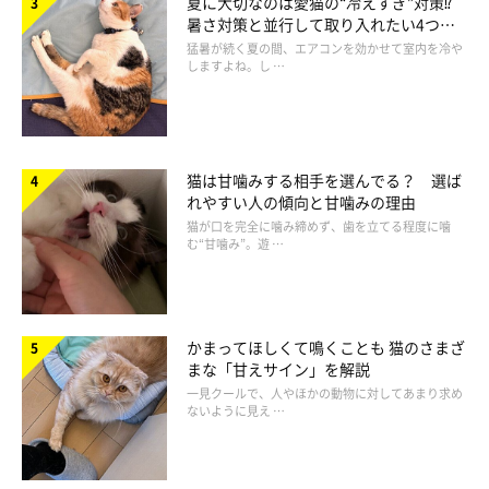
夏に大切なのは愛猫の“冷えすぎ”対策⁉
暑さ対策と並行して取り入れたい4つの
工夫
猛暑が続く夏の間、エアコンを効かせて室内を冷や
しますよね。し …
猫は甘噛みする相手を選んでる？ 選ば
れやすい人の傾向と甘噛みの理由
猫が口を完全に噛み締めず、歯を立てる程度に噛
む“甘噛み”。遊 …
猫風邪は、免疫力や体力がない子猫が感染して発症すると、重症
化することが多く、治療が遅れると命を落とすこともある病気で
かまってほしくて鳴くことも 猫のさまざ
す。また、ほかの感染症にかかっている場合は、さらに免疫力が
まな「甘えサイン」を解説
一見クールで、人やほかの動物に対してあまり求め
低下するので、症状がひどく出てしまうことがあります。
ないように見え …