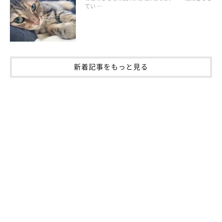
てい …
も大切です。
もし、かかってしまったら、症状に合わせた薬や、免疫力をサポ
ートするインターフェロンを投与して治療することもできます。
新着記事をもっと見る
猫風邪は、場合によっては命を落とすこともある病気です。「だ
たの風邪かな？」などと油断せず、様子がおかしいときは早めに
受診しましょう。もちろん、ワクチンでしっかり予防もしておき
たいですね。
参考／「ねこのきもち」2016年5月号『3号連続 子猫や飼い始め
は要注意シリーズ② 防げる？治せる？付き合える？意外と知ら
ない ねこの5大感染症』（監修：東京猫医療センター院長 服部幸
先生）
文／ishikawa_A