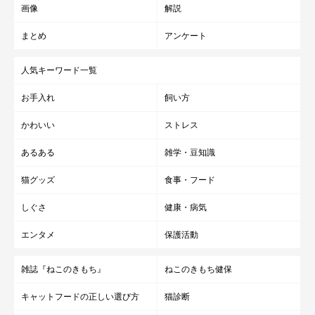
画像
解説
まとめ
アンケート
人気キーワード一覧
お手入れ
飼い方
かわいい
ストレス
あるある
雑学・豆知識
猫グッズ
食事・フード
しぐさ
健康・病気
エンタメ
保護活動
雑誌『ねこのきもち』
ねこのきもち健保
キャットフードの正しい選び方
猫診断